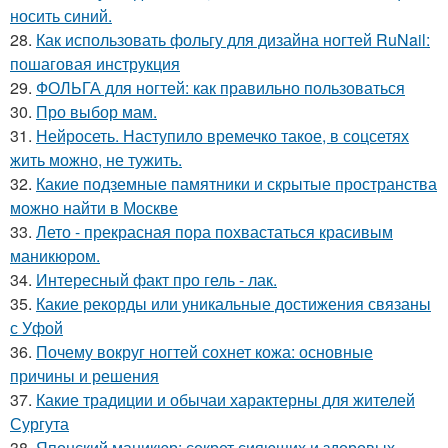
носить синий.
28.
Как использовать фольгу для дизайна ногтей RuNail:
пошаговая инструкция
29.
ФОЛЬГА для ногтей: как правильно пользоваться
30.
Про выбор мам.
31.
Нейросеть. Наступило времечко такое, в соцсетях
жить можно, не тужить.
32.
Какие подземные памятники и скрытые пространства
можно найти в Москве
33.
Лето - прекрасная пора похвастаться красивым
маникюром.
34.
Интересный факт про гель - лак.
35.
Какие рекорды или уникальные достижения связаны
с Уфой
36.
Почему вокруг ногтей сохнет кожа: основные
причины и решения
37.
Какие традиции и обычаи характерны для жителей
Сургута
38.
Японский маникюр: секрет сияющих и здоровых