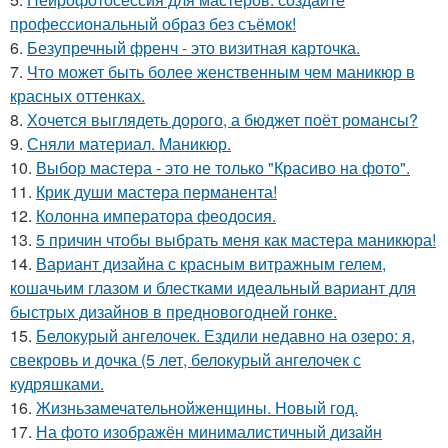
профессиональный образ без съёмок!
6.
Безупречный френч - это визитная карточка.
7.
Что может быть более женственным чем маникюр в
красных оттенках.
8.
Хочется выглядеть дорого, а бюджет поёт романсы?
9.
Сняли материал. Маникюр.
10.
Выбор мастера - это не только "Красиво на фото".
11.
Крик души мастера перманента!
12.
Колонна императора феодосия.
13.
5 причин чтобы выбрать меня как мастера маникюра!
14.
Вариант дизайна с красным витражным гелем,
кошачьим глазом и блестками идеальный вариант для
быстрых дизайнов в предновогодней гонке.
15.
Белокурый ангелочек. Ездили недавно на озеро: я,
свекровь и дочка (5 лет, белокурый ангелочек с
кудряшками.
16.
Жизньзамечательнойженщины. Новый год.
17.
На фото изображён минималистичный дизайн