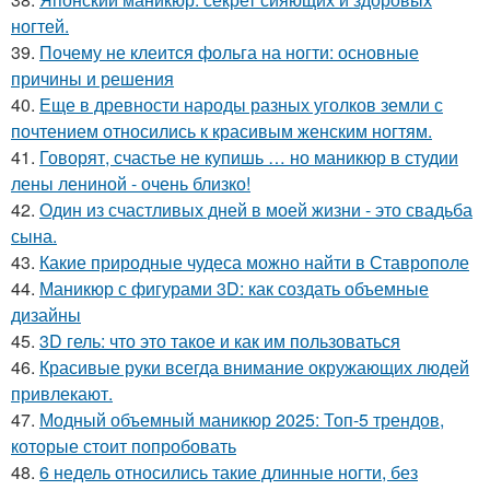
ногтей.
39.
Почему не клеится фольга на ногти: основные
причины и решения
40.
Еще в древности народы разных уголков земли с
почтением относились к красивым женским ногтям.
41.
Говорят, счастье не купишь … но маникюр в студии
лены лениной - очень близко!
42.
Один из счастливых дней в моей жизни - это свадьба
сына.
43.
Какие природные чудеса можно найти в Ставрополе
44.
Маникюр с фигурами 3D: как создать объемные
дизайны
45.
3D гель: что это такое и как им пользоваться
46.
Красивые руки всегда внимание окружающих людей
привлекают.
47.
Модный объемный маникюр 2025: Топ-5 трендов,
которые стоит попробовать
48.
6 недель относились такие длинные ногти, без