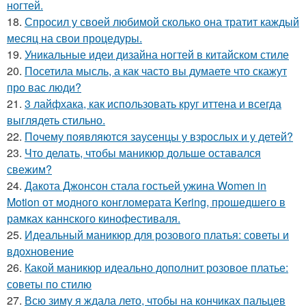
ногтей.
18.
Спросил у своей любимой сколько она тратит каждый
месяц на свои процедуры.
19.
Уникальные идеи дизайна ногтей в китайском стиле
20.
Посетила мысль, а как часто вы думаете что скажут
про вас люди?
21.
3 лайфхака, как использовать круг иттена и всегда
выглядеть стильно.
22.
Почему появляются заусенцы у взрослых и у детей?
23.
Что делать, чтобы маникюр дольше оставался
свежим?
24.
Дакота Джонсон стала гостьей ужина Women in
Motion от модного конгломерата Kering, прошедшего в
рамках каннского кинофестиваля.
25.
Идеальный маникюр для розового платья: советы и
вдохновение
26.
Какой маникюр идеально дополнит розовое платье:
советы по стилю
27.
Всю зиму я ждала лето, чтобы на кончиках пальцев