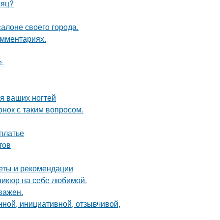
сяц?
алоне своего города.
омментариях.
.
я ваших ногтей
нок с таким вопросом.
 платье
тов
веты и рекомендации
никюр на себе любимой.
важен.
нной, инициативной, отзывчивой,