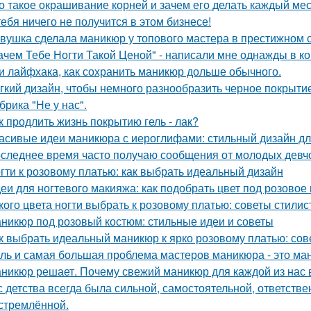
о такое окрашивание корней и зачем его делать каждый ме
тебя ничего не получится в этом бизнесе!
вушка сделала маникюр у топового мастера в престижном с
ачем Тебе Ногти Такой Ценой" - написали мне однажды в к
и лайфхака, как сохранить маникюр дольше обычного.
гкий дизайн, чтобы немного разнообразить черное покрытие
брика "Не у нас".
к продлить жизнь покрытию гель - лак?
асивые идеи маникюра с иероглифами: стильный дизайн дл
следнее время часто получаю сообщения от молодых девчо
гти к розовому платью: как выбрать идеальный дизайн
еи для ногтевого макияжа: как подобрать цвет под розовое
кого цвета ногти выбрать к розовому платью: советы стилис
никюр под розовый костюм: стильные идеи и советы
к выбрать идеальный маникюр к ярко розовому платью: со
ль и самая большая проблема мастеров маникюра - это ма
никюр решает. Почему свежий маникюр для каждой из нас 
с детства всегда была сильной, самостоятельной, ответстве
стремлённой.