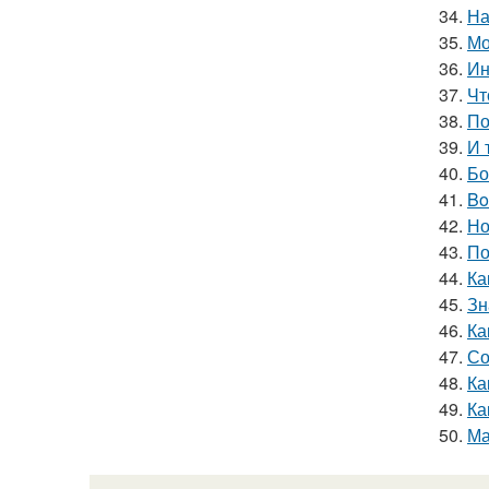
34.
На
35.
Мо
36.
Ин
37.
Чт
38.
По
39.
И 
40.
Бо
41.
Bo
42.
Но
43.
По
44.
Ка
45.
Зн
46.
Ка
47.
Со
48.
Ка
49.
Ка
50.
Ма