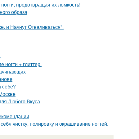
ногти, предотвращая их ломкость!
ьного образа
е, и Начнут Отваливаться".
ь
 ногти + глиттер.
 начинающих
анове
а себе?
Москве
для Любого Вкуса
рекомендации
 себя чистку, полировку и окрашивание ногтей.