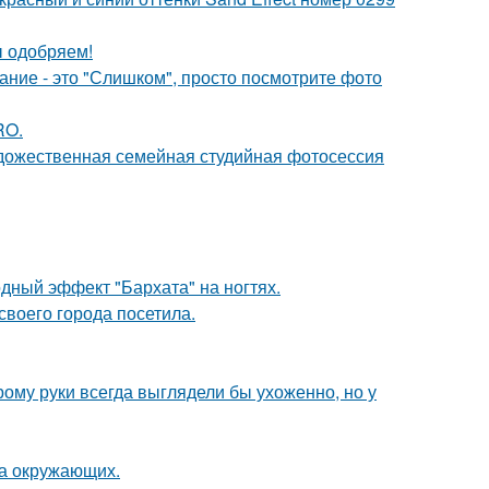
ы одобряем!
вание - это "Слишком", просто посмотрите фото
RO.
удожественная семейная студийная фотосессия
одный эффект "Бархата" на ногтях.
воего города посетила.
рому руки всегда выглядели бы ухоженно, но у
на окружающих.