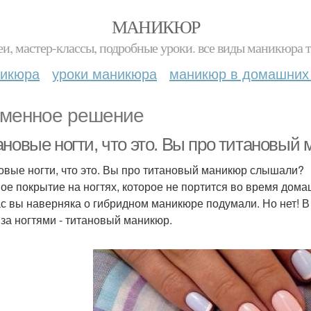
МАНИКЮР
и, мастер-классы, подробные уроки. все виды маникюра т
никюра
уроки маникюра
маникюр в домашних
менное решение
ановые ногти, что это. Вы про титановы
овые ногти, что это. Вы про титановый маникюр слышали?
ое покрытие на ногтях, которое не портится во время дом
с вы наверняка о гибридном маникюре подумали. Но нет! В
 за ногтями - титановый маникюр.