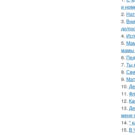
и ном
2.
Нат
3.
Вни
до/по
4.
Исп
5.
Мам
мамы 
6.
Пед
7.
Ты 
8.
Све
9.
Мат
10.
Де
11.
Фл
12.
Ка
13.
Де
меня 
14.
* 
15.
В 