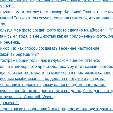
ер 0262.
кнулась тут в тиктоке на маникюр "Кошачий Глаз" и такое м
мание! Только в том случае, если вам кажется, что наращи
сле.
ользуя мое фото создай фото фото сделано на айфон 17 P
а и сын 1 года, с внешностью как на приложенных фото, х
и ребенка.
икюрчик, как способ создавать весеннее настроение!
какой выберешь 1-8?
тоотражающий гель - лак в глубоком винном оттенке.
овый маникюр - это про стиль, текстуру и тот самый благор
вушка известного мастера маникюра в престижном салоне с
исовые комбинезоны - поддёва на прогулки и для дома.
к поставить верхнюю форму на ногти, где мешает валик.
вчонки порой так не просто найти средство, благодаря кото
получилось - Amaranth Wave.
карамель *.
Черняховске разорвавший пса продолжает наводить ужас 