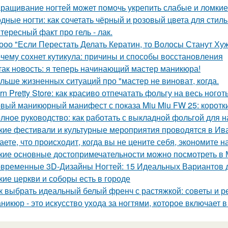
ращивание ногтей может помочь укрепить слабые и ломкие 
дные ногти: как сочетать чёрный и розовый цвета для стил
тересный факт про гель - лак.
ооо "Если Перестать Делать Кератин, то Волосы Станут Хуж
чему сохнет кутикула: причины и способы восстановления
так новость: я теперь начинающий мастер маникюра!
льше жизненных ситуаций про "мастер не виноват, когда.
rn Pretty Store: как красиво отпечатать фольгу на весь ногот
вый маникюрный манифест с показа Miu Miu FW 25: короткие
лное руководство: как работать с выкладной фольгой для
кие фестивали и культурные мероприятия проводятся в Ив
аете, что происходит, когда вы не цените себя, экономите н
кие основные достопримечательности можно посмотреть в 
временные 3D-Дизайны Ногтей: 15 Идеальных Вариантов 
кие церкви и соборы есть в городе
к выбрать идеальный белый френч с растяжкой: советы и 
никюр - это искусство ухода за ногтями, которое включает в