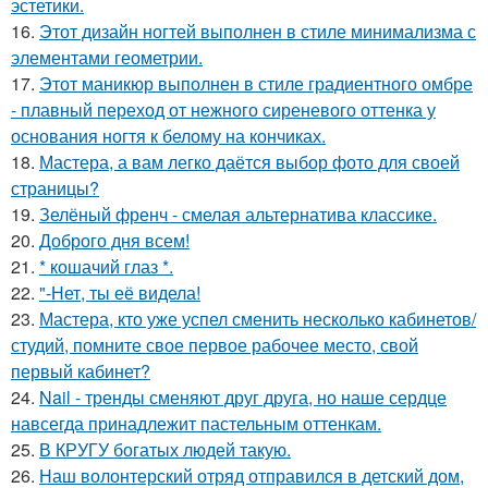
эстетики.
16.
Этот дизайн ногтей выполнен в стиле минимализма с
элементами геометрии.
17.
Этот маникюр выполнен в стиле градиентного омбре
- плавный переход от нежного сиреневого оттенка у
основания ногтя к белому на кончиках.
18.
Мастера, а вам легко даётся выбор фото для своей
страницы?
19.
Зелёный френч - смелая альтернатива классике.
20.
Доброго дня всем!
21.
* кошачий глаз *.
22.
"-Нет, ты её видела!
23.
Мастера, кто уже успел сменить несколько кабинетов/
студий, помните свое первое рабочее место, свой
первый кабинет?
24.
Nail - тренды сменяют друг друга, но наше сердце
навсегда принадлежит пастельным оттенкам.
25.
В КРУГУ богатых людей такую.
26.
Наш волонтерский отряд отправился в детский дом,