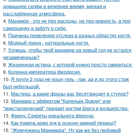
домашнее селфи в вечернее время, мягкая и
расслабленная атмосфера.
4.
Маникюр - это не про расходы, не про ревность, а про
самооценку и заботу о себе.
5.
Причины появления отслоек в разных областях ногтя.
6.
Модный тренд - натуральные ногти.
7.
Хочешь, чтобы твой маникюр на новый год не остался
незамеченным?
8.
Жизненная истина, с которой нужно просто смириться:
9.
Колонна императора феодосия.
10.
Я почти 2 года не ношу гель - лак, да и до этого стаж
был небольшой.
11.
Мастера, а какие фразы вас бесят/вводят в ступор?
12.
Маникюр с эффектом "Капельки Дождя" или
"кристаллический" придает ногтям блеск и волшебство.
13.
Френч. Секреты идеального френча:
14.
Как помочь коже рук в осенне-зимний период?
15.
"Жемчужина Маникюра". Ну как же без любимой