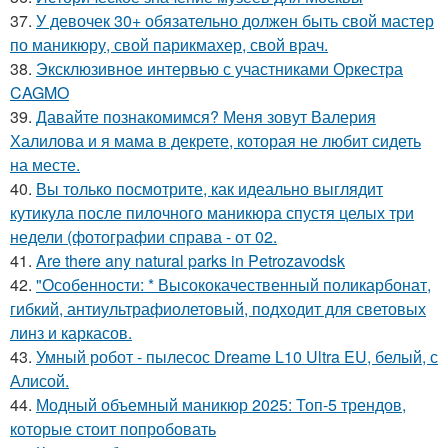
37.
У девочек 30+ обязательно должен быть свой мастер
по маникюру, свой парикмахер, свой врач.
38.
Эксклюзивное интервью с участниками Оркестра
CAGMO
39.
Давайте познакомимся? Меня зовут Валерия
Халилова и я мама в декрете, которая не любит сидеть
на месте.
40.
Вы только посмотрите, как идеально выглядит
кутикула после пилочного маникюра спустя целых три
недели (фотографии справа - от 02.
41.
Are there any natural parks in Petrozavodsk
42.
"Особенности: * Высококачественный поликарбонат,
гибкий, антиультрафиолетовый, подходит для световых
линз и каркасов.
43.
Умный робот - пылесос Dreame L10 Ultra EU, белый, с
Алисой.
44.
Модный объемный маникюр 2025: Топ-5 трендов,
которые стоит попробовать