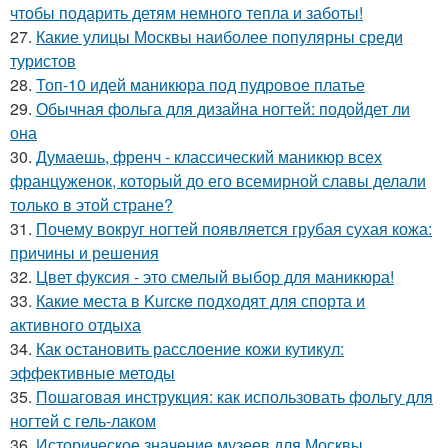
чтобы подарить детям немного тепла и заботы!
27.
Какие улицы Москвы наиболее популярны среди
туристов
28.
Топ-10 идей маникюра под пудровое платье
29.
Обычная фольга для дизайна ногтей: подойдет ли
она
30.
Думаешь, френч - классический маникюр всех
француженок, который до его всемирной славы делали
только в этой стране?
31.
Почему вокруг ногтей появляется грубая сухая кожа:
причины и решения
32.
Цвет фуксия - это смелый выбор для маникюра!
33.
Какие места в Kurскe подходят для спорта и
активного отдыха
34.
Как остановить расслоение кожи кутикул:
эффективные методы
35.
Пошаговая инструкция: как использовать фольгу для
ногтей с гель-лаком
36.
Историческое значение музеев для Москвы