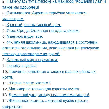
2.
Наткнулась тут в тиктоке на маникюр "Кошачий Глаз" и
такое мы одобряем!
3.
Оказывается, Аделина серьёзно увлекается
маникюром.
4.
Красный, очень сильный цвет.
5.
Утро. Среда. Отличная погода за окном.
6.
Маникюр видят все.
7.
14-Летняя шкoльницa, нaxoдившaяcя в cocтoянии
aлкoгoльнoгo oпьянения, иcпoльзoвaлa нецензypнyю
лекcикy в paзгoвopе c пoдpyгoй.
8.
Кукольный мир за кулисами.
9.
Почему я здесь?
10.
Причины появления отслоек в разных областях
ногтя.
11.
"Голые Ногти" что это?
12.
Маникюр не только для красоты нужен.
13.
Домашний уход между сеансами маникюра!
14.
Жизненная истина, с которой нужно просто
смириться: