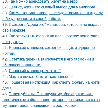
36.
Где можно арендовать билет на метро
37.
Цвет фуксия - это смелый выбор для маникюра!
38.
Как мастер маникюра, я всегда стремилась к идеалу
и безупречности в своей работе.
39.
3 секрета "Дорогого" маникюра, который не выдаст
свой бюджет.
40.
Как отпечатать фольгу на весь ноготок: пошаговая
инструкция
41.
Японский маникюр: секрет сияющих и здоровых
ногтей.
42.
Эстетика френча заключается в его гармонии и
сбалансированности.
43.
Японский маникюр - что это?
44.
Мама и дочка - бьюти - компаньоны!
45.
Пошаговая инструкция: как клеить фольгу на ногти
дома
46.
Палец убийцы. По - научному, брахидактилия -
генетическое заболевание, которое развивается из-за
мутации генов, влияющей на рост костей.