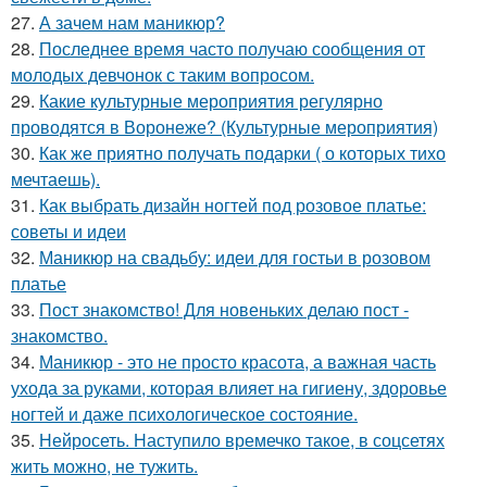
27.
А зачем нам маникюр?
28.
Последнее время часто получаю сообщения от
молодых девчонок с таким вопросом.
29.
Какие культурные мероприятия регулярно
проводятся в Воронеже? (Культурные мероприятия)
30.
Как же приятно получать подарки ( о которых тихо
мечтаешь).
31.
Как выбрать дизайн ногтей под розовое платье:
советы и идеи
32.
Маникюр на свадьбу: идеи для гостьи в розовом
платье
33.
Пост знакомство! Для новеньких делаю пост -
знакомство.
34.
Маникюр - это не просто красота, а важная часть
ухода за руками, которая влияет на гигиену, здоровье
ногтей и даже психологическое состояние.
35.
Нейросеть. Наступило времечко такое, в соцсетях
жить можно, не тужить.