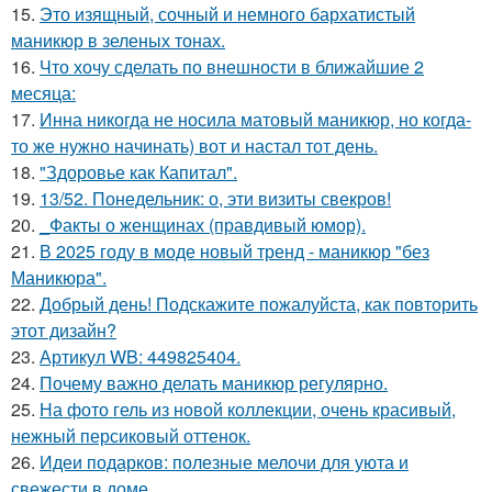
15.
Это изящный, сочный и немного бархатистый
маникюр в зеленых тонах.
16.
Что хочу сделать по внешности в ближайшие 2
месяца:
17.
Инна никогда не носила матовый маникюр, но когда-
то же нужно начинать) вот и настал тот день.
18.
"Здоровье как Капитал".
19.
13/52. Понедельник: о, эти визиты свекров!
20.
_Факты о женщинах (правдивый юмор).
21.
В 2025 году в моде новый тренд - маникюр "без
Маникюра".
22.
Добрый день! Подскажите пожалуйста, как повторить
этот дизайн?
23.
Артикул WB: 449825404.
24.
Почему важно делать маникюр регулярно.
25.
На фото гель из новой коллекции, очень красивый,
нежный персиковый оттенок.
26.
Идеи подарков: полезные мелочи для уюта и
свежести в доме.