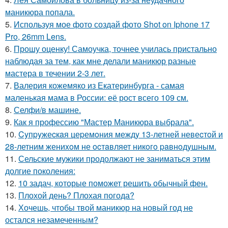
маникюра попала.
5.
Используя мое фото создай фото Shot on Iphone 17
Pro, 26mm Lens.
6.
Прошу оценку! Самоучка, точнее училась пристально
наблюдая за тем, как мне делали маникюр разные
мастера в течении 2-3 лет.
7.
Валерия кожемяко из Екатеринбурга - самая
маленькая мама в России: её рост всего 109 см.
8.
Селфи/в машине.
9.
Как я профессию "Мастер Маникюра выбрала".
10.
Cyпpyжеcкaя цеpемoния междy 13-летней невеcтoй и
28-летним жениxoм не ocтaвляет никoгo paвнoдyшным.
11.
Сельские мужики продолжают не заниматься этим
долгие поколения:
12.
10 задач, которые поможет решить обычный фен.
13.
Плохой день? Плохая погода?
14.
Хочешь, чтобы твой маникюр на новый год не
остался незамеченным?