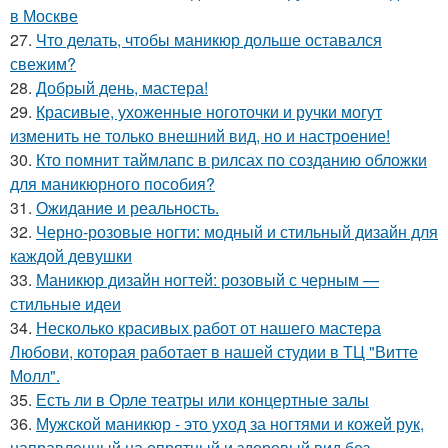
в Москве
27.
Что делать, чтобы маникюр дольше оставался
свежим?
28.
Добрый день, мастера!
29.
Красивые, ухоженные ноготочки и ручки могут
изменить не только внешний вид, но и настроение!
30.
Кто помнит таймлапс в рилсах по созданию обложки
для маникюрного пособия?
31.
Ожидание и реальность.
32.
Черно-розовые ногти: модный и стильный дизайн для
каждой девушки
33.
Маникюр дизайн ногтей: розовый с черным —
стильные идеи
34.
Несколько красивых работ от нашего мастера
Любови, которая работает в нашей студии в ТЦ "Витте
Молл".
35.
Есть ли в Орле театры или концертные залы
36.
Мужской маникюр - это уход за ногтями и кожей рук,
направленный на опрятный и здоровый вид без