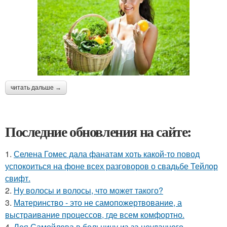
читать дальше →
Последние обновления на сайте:
1.
Селена Гомес дала фанатам хоть какой-то повод
успокоиться на фоне всех разговоров о свадьбе Тейлор
свифт.
2.
Ну волосы и волосы, что может такого?
3.
Материнство - это не самопожертвование, а
выстраивание процессов, где всем комфортно.
4.
Лея Самойлова в больницу из-за неудачного