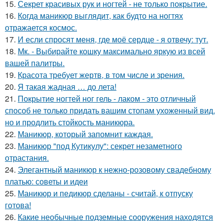
15.
Секрет красивых рук и ногтей - не только покрытие.
16.
Когда маникюр выглядит, как будто на ногтях
отражается космос.
17.
И если спросят меня, где моё сердце - я отвечу: тут.
18.
Мк. - Выбирайте кошку максимально яркую из всей
вашей палитры.
19.
Красота требует жертв, в том числе и зрения.
20.
Я такая жадная … до лета!
21.
Покрытие ногтей ног гель - лаком - это отличный
способ не только придать вашим стопам ухоженный вид,
но и продлить стойкость маникюра.
22.
Маникюр, который запомнит каждая.
23.
Маникюр "под Кутикулу": секрет незаметного
отрастания.
24.
Элегантный маникюр к нежно-розовому свадебному
платью: советы и идеи
25.
Маникюр и педикюр сделаны - считай, к отпуску
готова!
26.
Какие необычные подземные сооружения находятся