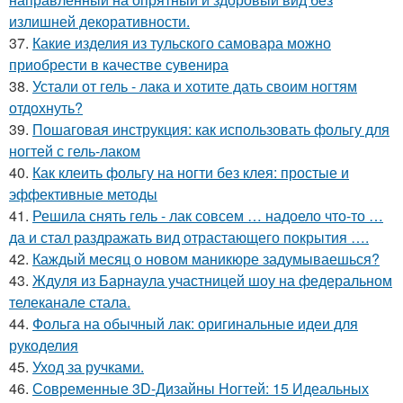
излишней декоративности.
37.
Какие изделия из тульского самовара можно
приобрести в качестве сувенира
38.
Устали от гель - лака и хотите дать своим ногтям
отдохнуть?
39.
Пошаговая инструкция: как использовать фольгу для
ногтей с гель-лаком
40.
Как клеить фольгу на ногти без клея: простые и
эффективные методы
41.
Решила снять гель - лак совсем … надоело что-то …
да и стал раздражать вид отрастающего покрытия ….
42.
Каждый месяц о новом маникюре задумываешься?
43.
Ждуля из Барнаула участницей шоу на федеральном
телеканале стала.
44.
Фольга на обычный лак: оригинальные идеи для
рукоделия
45.
Уход за ручками.
46.
Современные 3D-Дизайны Ногтей: 15 Идеальных