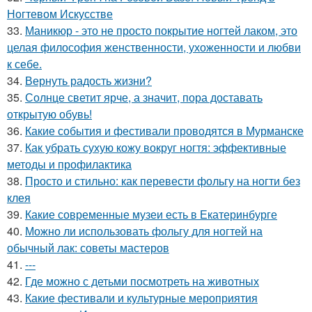
Ногтевом Искусстве
33.
Маникюр - это не просто покрытие ногтей лаком, это
целая философия женственности, ухоженности и любви
к себе.
34.
Вернуть радость жизни?
35.
Солнце светит ярче, а значит, пора доставать
открытую обувь!
36.
Какие события и фестивали проводятся в Мурманске
37.
Как убрать сухую кожу вокруг ногтя: эффективные
методы и профилактика
38.
Просто и стильно: как перевести фольгу на ногти без
клея
39.
Какие современные музеи есть в Екатеринбурге
40.
Можно ли использовать фольгу для ногтей на
обычный лак: советы мастеров
41.
---
42.
Где можно с детьми посмотреть на животных
43.
Какие фестивали и культурные мероприятия