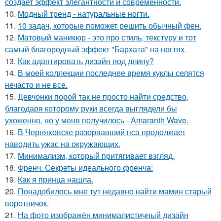
создает эффект элегантности и современности.
10.
Модный тренд - натуральные ногти.
11.
10 задач, которые поможет решить обычный фен.
12.
Матовый маникюр - это про стиль, текстуру и тот
самый благородный эффект "Бархата" на ногтях.
13.
Как адаптировать дизайн под длину?
14.
В моей коллекции последнее время куклы селятся
нечасто и не все.
15.
Девчонки порой так не просто найти средство,
благодаря которому руки всегда выглядели бы
ухоженно, но у меня получилось - Amaranth Wave.
16.
В Черняховске разорвавший пса продолжает
наводить ужас на окружающих.
17.
Минимализм, который притягивает взгляд.
18.
Френч. Секреты идеального френча:
19.
Как я принца нашла.
20.
Понадобилось мне тут недавно найти мамин старый
воротничок.
21.
На фото изображён минималистичный дизайн