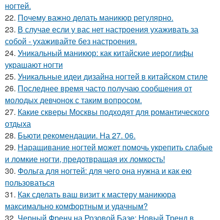
ногтей.
22.
Почему важно делать маникюр регулярно.
23.
В случае если у вас нет настроения ухаживать за
собой - ухаживайте без настроения.
24.
Уникальный маникюр: как китайские иероглифы
украшают ногти
25.
Уникальные идеи дизайна ногтей в китайском стиле
26.
Последнее время часто получаю сообщения от
молодых девчонок с таким вопросом.
27.
Какие скверы Москвы подходят для романтического
отдыха
28.
Бьюти рекомендации. На 27. 06.
29.
Наращивание ногтей может помочь укрепить слабые
и ломкие ногти, предотвращая их ломкость!
30.
Фольга для ногтей: для чего она нужна и как ею
пользоваться
31.
Как сделать ваш визит к мастеру маникюра
максимально комфортным и удачным?
32.
Черный Френч на Розовой Базе: Новый Тренд в