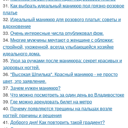
31.
Как выбрать идеальный маникюр под грязно-розовое
платье
32.
Идеальный маникюр для розового платья: советы и
вдохновение
33.
Очень интересные числа опубликовал фом.
34.
Многие мужчины мечтают о женщине с обложки:
стройной, ухоженной, всегда улыбающейся хозяйке
идеального дома.
35.
Уход за ручками после маникюра: секрет красивых и
здоровых ногтей.
36.
"Высокая Шпилька". Красный маникюр - не просто
цвет, это заявление.
37.
Зачем нужен маникюр?
38.
Что можно посмотреть за один день во Владивостоке
39.
Где можно арендовать билет на метро
40.
Почему появляются трещины на пальцах возле
ногтей: причины и решения
41.
Доброго дня! Как повторить такой градиент?