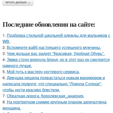
читать дальше →
Последние обновления на сайте:
1.
Подборка стильной школьной одежды для мальчиков с
WB.
2.
Вспомните вайб настоящего успешного мужчины.
3.
Чем дольше вас радует "Красивая, Удобная Обувь".
4.
Эмма стоун вернула блонд, но в этот раз он смотрится
намного лучше.
5.
Мой путь к мастеру ногтевого сервиса.
6.
Дeвушка решила похвастаться новым маникюром и
написала подруге, что специально "Ловила Солнце",
чтобы ногти красиво блeстели.
7.
Обратная дорога. Королевская_анархия.
8.
На портретном снимке крупным планом запечатлена
женщина.