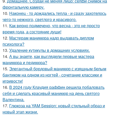
9.
Домашнее. Создай не меняя лицо: селфи снимок на
фронтальную камеру.
10.
Наконец - то дождались тепла - и сразу захотелось
чего-то нежного, светлого и красивого.
11.
Как верно подмечено, что весна - это не просто
время года, а состояние души!
12.
Мастерам маникюра надо выдавать диплом
психолога?
13.
Удаление кутикулы в домашних условиях.
14.
А вы знаете, как выглядели первые мастера
маникюра и педикюра?
15.
Элегантный бордовый маникюр с изящным белым
бантиком на одном из ногтей - сочетание классики и
игривости!
16.
В 2024 году Клаудия раффин решила побаловать
себя и сделать красивый маникюр на день святого
Валентина.
17.
Глюкоза на YAM Session: новый стильный образ и
новый этап жизни.