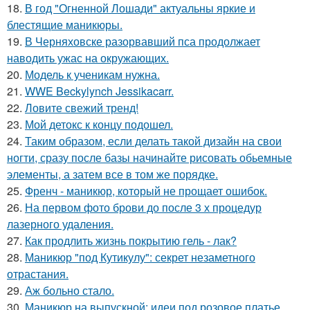
18.
В год "Огненной Лошади" актуальны яркие и
блестящие маникюры.
19.
В Черняховске разорвавший пса продолжает
наводить ужас на окружающих.
20.
Модель к ученикам нужна.
21.
WWE Beckylynch Jessikacarr.
22.
Ловите свежий тренд!
23.
Мой детокс к концу подошел.
24.
Таким образом, если делать такой дизайн на свои
ногти, сразу после базы начинайте рисовать обьемные
элементы, а затем все в том же порядке.
25.
Френч - маникюр, который не прощает ошибок.
26.
На первом фото брови до после 3 х процедур
лазерного удаления.
27.
Как продлить жизнь покрытию гель - лак?
28.
Маникюр "под Кутикулу": секрет незаметного
отрастания.
29.
Аж больно стало.
30.
Маникюр на выпускной: идеи под розовое платье