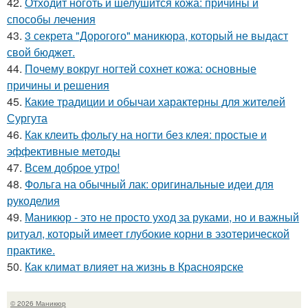
42.
Отходит ноготь и шелушится кожа: причины и
способы лечения
43.
3 секрета "Дорогого" маникюра, который не выдаст
свой бюджет.
44.
Почему вокруг ногтей сохнет кожа: основные
причины и решения
45.
Какие традиции и обычаи характерны для жителей
Сургута
46.
Как клеить фольгу на ногти без клея: простые и
эффективные методы
47.
Всем доброе утро!
48.
Фольга на обычный лак: оригинальные идеи для
рукоделия
49.
Маникюр - это не просто уход за руками, но и важный
ритуал, который имеет глубокие корни в эзотерической
практике.
50.
Как климат влияет на жизнь в Красноярске
© 2026 Маникюр