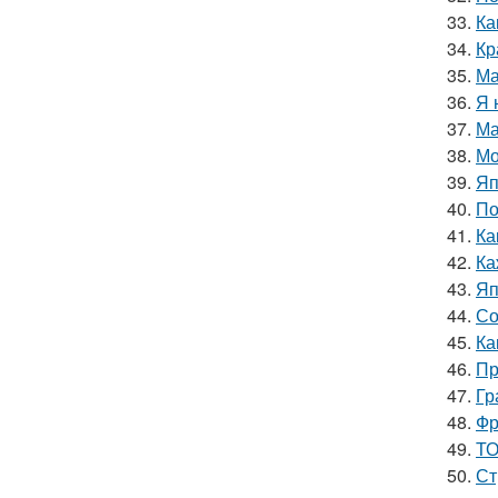
33.
Ка
34.
Кр
35.
Ма
36.
Я 
37.
Ма
38.
Мо
39.
Яп
40.
По
41.
Ка
42.
Ка
43.
Яп
44.
Со
45.
Ка
46.
Пр
47.
Гр
48.
Фр
49.
ТО
50.
Ст