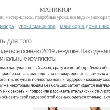
МАНИКЮР
и, мастер-классы, подробные уроки. все виды маникюра т
никюра
уроки маникюра
маникюр в домашних
ть для того
одеться осенью 2019 девушке. Как одеват
гинальные комплекты
олько наступает новый сезон, сразу же встаёт проблема обн
о преобразиться, выглядеть по-новому, одеваться стильно э
ого, т. к. покупать полностью новый гардероб к каждому се
у же некоторым людям без больших затрат удаётся выгляде
 у них секрет? Я попросила рассказать итальянских стилист
 обновить свой гардероб этой осенью, одеться стильно, акт