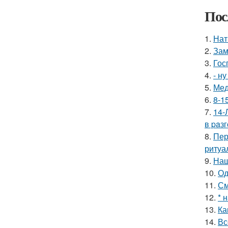
Пос
1.
Нат
2.
Зам
3.
Гос
4.
- н
5.
Мед
6.
8-1
7.
14-
в paз
8.
Пер
ритуа
9.
Наш
10.
Од
11.
См
12.
* 
13.
Ка
14.
Вс