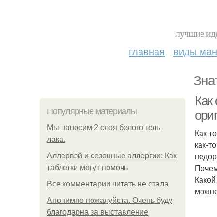
лучшие иде
главная
виды ма
Зна
Как 
Популярные материалы
ори
Мы наносим 2 слоя белого гель
Как т
лака.
как-т
недор
Аллервэй и сезонные аллергии: Как
Почем
таблетки могут помочь
Какой
Все комментарии читать не стала.
можно
Анонимно пожалуйста. Очень буду
благодарна за выставление