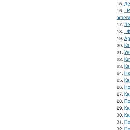
15.
Де
16.
- 
эстет
17.
Ле
18.
_Ф
19.
Ар
20.
Ка
21.
Ун
22.
Ки
23.
Ка
24.
Ню
25.
Ка
26.
Но
27.
Ка
28.
По
29.
Ка
30.
Ка
31.
По
32.
По