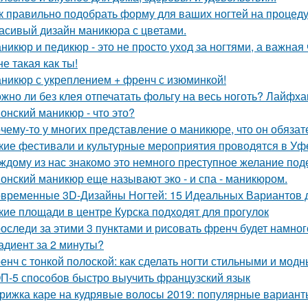
к правильно подобрать форму для ваших ногтей на процеду
асивый дизайн маникюра с цветами.
никюр и педикюр - это не просто уход за ногтями, а важная 
не такая как ты!
никюр с укреплением + френч с изюминкой!
жно ли без клея отпечатать фольгу на весь ноготь? Лайфха
онский маникюр - что это?
чему-то у многих представление о маникюре, что он обязате
кие фестивали и культурные мероприятия проводятся в Уф
ждому из нас знакомо это немного преступное желание под
онский маникюр еще называют эко - и спа - маникюром.
временные 3D-Дизайны Ногтей: 15 Идеальных Вариантов 
кие площади в центре Курска подходят для прогулок
оследи за этими 3 пунктами и рисовать френч будет намног
адиент за 2 минуты?
енч с тонкой полоской: как сделать ногти стильными и мод
П-5 способов быстро выучить французский язык
рижка каре на кудрявые волосы 2019: популярные вариант