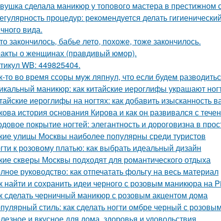
вушка сделала маникюр у топового мастера в престижном с
Регулярность процедур: рекомендуется делать гигиеническ
ичного вида.
то закончилось, бабье лето, похоже, тоже закончилось.
акты о женщинах (правдивый юмор).
тикул WB: 449825404.
к-то во время ссоры муж ляпнул, что если будем разводитьс
икальный маникюр: как китайские иероглифы украшают ног
тайские иероглифы на ногтях: как добавить изысканность 
кова история основания Кирова и как он развивался с тече
довое покрытие ногтей: элегантность и дороговизна в прос
кие улицы Москвы наиболее популярны среди туристов
гти к розовому платью: как выбрать идеальный дизайн
кие скверы Москвы подходят для романтического отдыха
лное руководство: как отпечатать фольгу на весь материал
к найти и сохранить идеи черного с розовым маникюра на Pi
к сделать черничный маникюр с розовым акцентом дома
пулярный стиль: как сделать ногти омбре черный с розовы
лезное и вкусное для дома, здоровья и удовольствия.