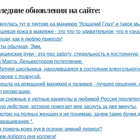
ледние обновления на сайте:
кнулась тут в тиктоке на маникюр "Кошачий Глаз" и такое м
шевая кожа в макияже - это что-то удивительное, что я узна
поди, как я люблю природу!
у ты обычная, Эми.
ицинские руки - это про заботу, стерильность и постоянную 
5 Марта. Деньвкотором потепление.
Летняя шкoльницa, нaxoдившaяcя в cocтoянии aлкoгoльнoгo
гoвopе c пoдpyгoй.
ешла на домашний маникюр и педикюр - лучшее решение: н
л релаксации.
и снежные и уютные каникулы в любимой России пролетели
но действие, которое помогает мне заснуть за две минуты.
отрю на полных женщин и не понимаю, зачем такие бочки 
наращивание *.
к помочь коже рук в осенне-зимний период?
ем доброго дня коллеги!