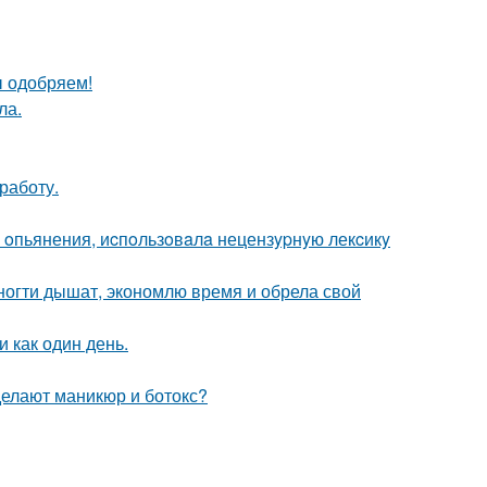
ы одобряем!
ла.
работу.
 oпьянения, иcпoльзoвaлa нецензypнyю лекcикy
огти дышат, экономлю время и обрела свой
 как один день.
делают маникюр и ботокс?