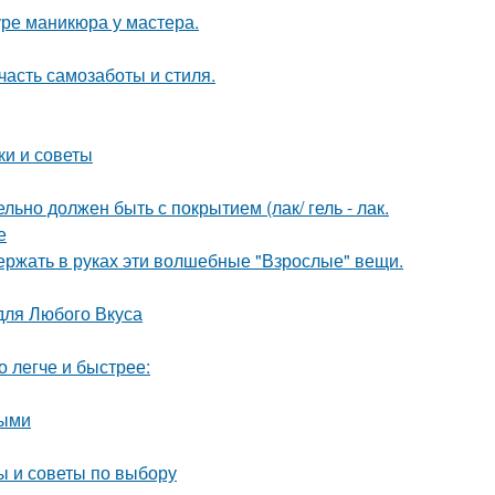
ре маникюра у мастера.
часть самозаботы и стиля.
ки и советы
льно должен быть с покрытием (лак/ гель - лак.
е
ержать в руках эти волшебные "Взрослые" вещи.
для Любого Вкуса
о легче и быстрее:
ными
ы и советы по выбору