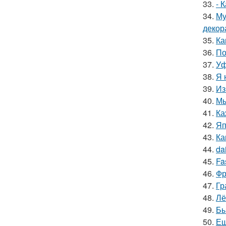
33.
- 
34.
Му
декор
35.
Ка
36.
По
37.
Уф
38.
Я 
39.
Из
40.
Мы
41.
Ка
42.
Яп
43.
Ка
44.
da
45.
Fa
46.
Фр
47.
Гр
48.
Лё
49.
Бы
50.
Ещ