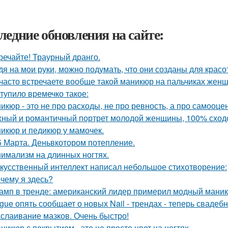
ледние обновления на сайте:
речайте! Траурный дранго.
дя на мои руки, можно подумать, что они созданы для красот
часто встречаете вообще такой маникюр на пальчиках жен
тупило времечко такое:
икюр - это не про расходы, не про ревность, а про самооцен
ный и романтичный портрет молодой женщины, 100% сходс
икюр и педикюр у мамочек.
5 Марта. Деньвкотором потепление.
имализм на длинных ногтях.
кусственный интеллект написал небольшое стихотворение:
чему я здесь?
амп в тренде: американский лидер примерил модный маник
gue опять сообщает о новых Nail - трендах - теперь свадеб
слаивание мазков. Очень быстро!
никюр с покрытием - это не просто цвет на ногтях.