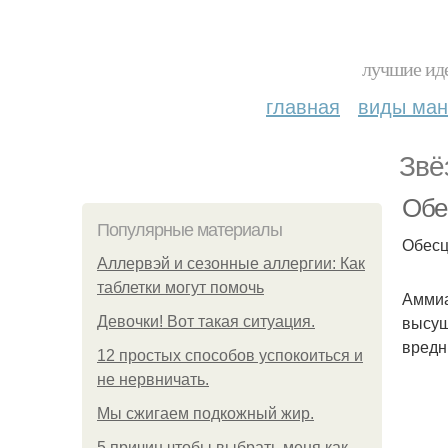
лучшие иде
главная
виды ма
Звё
Обе
Популярные материалы
Обесц
Аллервэй и сезонные аллергии: Как
таблетки могут помочь
Аммиа
высуш
Девочки! Вот такая ситуация.
вредн
12 простых способов успокоиться и
не нервничать.
Мы сжигаем подкожный жир.
5 причин чтобы выбрать меня как