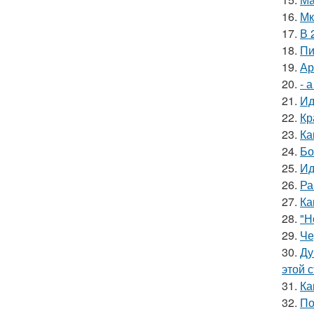
16.
Мк
17.
В 
18.
Пи
19.
Ар
20.
- 
21.
Ид
22.
Кр
23.
Ка
24.
Бо
25.
Ид
26.
Ра
27.
Ка
28.
"Н
29.
Че
30.
Ду
этой 
31.
Ка
32.
По