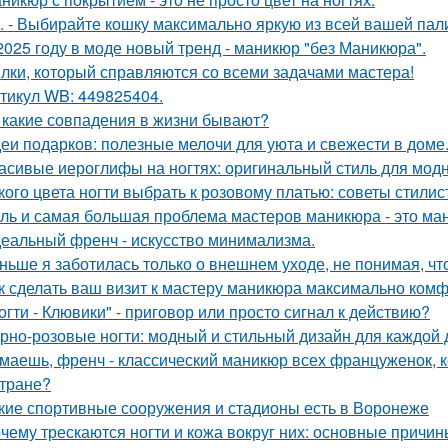
. - Выбирайте кошку максимально яркую из всей вашей пал
2025 году в моде новый тренд - маникюр "без Маникюра".
лки, который справляются со всеми задачами мастера!
тикул WB: 449825404.
а какие совпадения в жизни бывают?
еи подарков: полезные мелочи для уюта и свежести в доме
асивые иероглифы на ногтях: оригинальный стиль для мод
кого цвета ногти выбрать к розовому платью: советы стилис
ль и самая большая проблема мастеров маникюра - это ма
еальный френч - искусство минимализма.
ньше я заботилась только о внешнем уходе, не понимая, чт
к сделать ваш визит к мастеру маникюра максимально ком
огти - Клювики" - приговор или просто сигнал к действию?
рно-розовые ногти: модный и стильный дизайн для каждой
маешь, френч - классический маникюр всех француженок, к
стране?
кие спортивные сооружения и стадионы есть в Воронеже
чему трескаются ногти и кожа вокруг них: основные причин