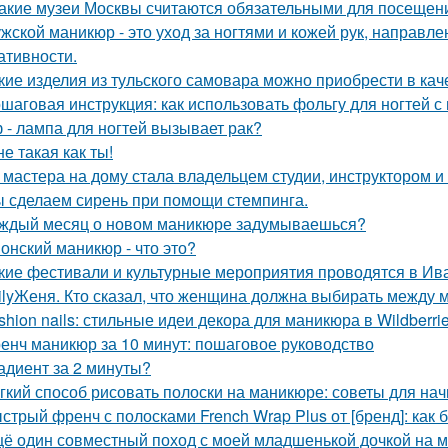
Какие музеи Москвы считаются обязательными для посещен
жской маникюр - это уход за ногтями и кожей рук, направл
ативности.
кие изделия из тульского самовара можно приобрести в кач
шаговая инструкция: как использовать фольгу для ногтей с 
 - лампа для ногтей вызывает рак?
не такая как ты!
 мастера на дому стала владельцем студии, инструктором и
 сделаем сирень при помощи стемпинга.
ждый месяц о новом маникюре задумываешься?
онский маникюр - что это?
кие фестивали и культурные мероприятия проводятся в Ив
ilyЖеня. Кто сказал, что женщина должна выбирать между 
shion nails: стильные идеи декора для маникюра в Wildberri
енч маникюр за 10 минут: пошаговое руководство
адиент за 2 минуты?
гкий способ рисовать полоски на маникюре: советы для н
стрый френч с полосками French Wrap Plus от [бренд]: как 
ё один совместный поход с моей младшенькой дочкой на м