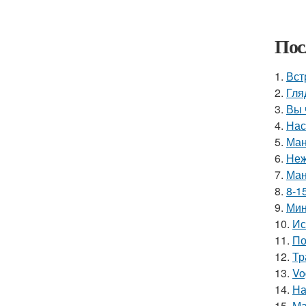
Пос
1.
Вст
2.
Гля
3.
Вы 
4.
Нас
5.
Ман
6.
Неж
7.
Ман
8.
8-1
9.
Мин
10.
Ис
11.
По
12.
Тр
13.
Vo
14.
На
15.
Ма