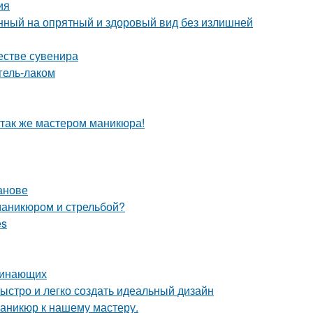
ия
енный на опрятный и здоровый вид без излишней
естве сувенира
гель-лаком
 так же мастером маникюра!
анове
маникюром и стрельбой?
es
ачинающих
быстро и легко создать идеальный дизайн
аникюр к нашему мастеру.