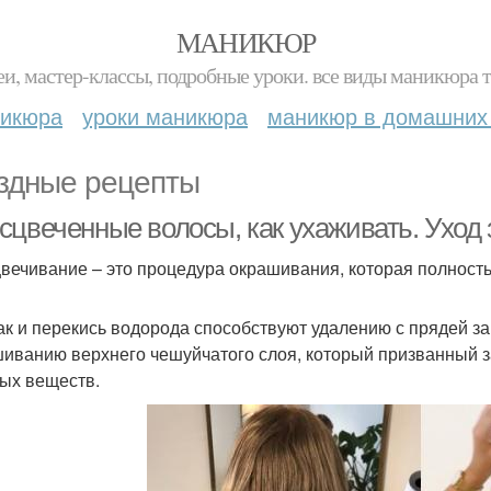
МАНИКЮР
и, мастер-классы, подробные уроки. все виды маникюра т
никюра
уроки маникюра
маникюр в домашних
здные рецепты
сцвеченные волосы, как ухаживать. Уход
вечивание – это процедура окрашивания, которая полность
к и перекись водорода способствуют удалению с прядей защ
иванию верхнего чешуйчатого слоя, который призванный з
ых веществ.