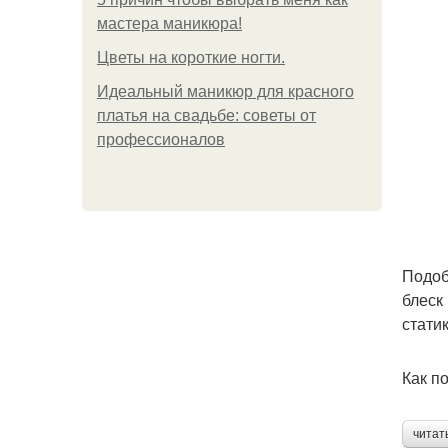
мастера маникюра!
Цветы на короткие ногти.
Идеальный маникюр для красного
платья на свадьбе: советы от
профессионалов
Подоб
блеск
статик
Как п
читат