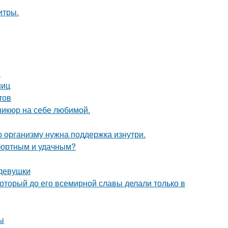
итры.
.
ниц
тов
никюр на себе любимой.
о организму нужна поддержка изнутри.
фортным и удачным?
 девушки
оторый до его всемирной славы делали только в
ы