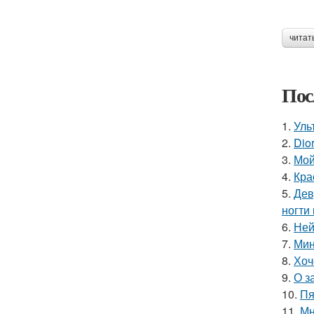
читат
Пос
1.
Уль
2.
Dio
3.
Мой
4.
Кра
5.
Дев
ногти
6.
Ней
7.
Мин
8.
Хоч
9.
О з
10.
Пя
11.
Мн