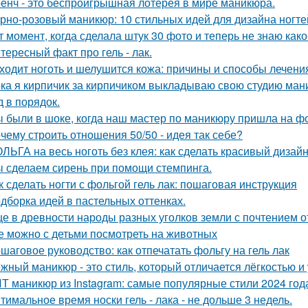
енч - это беспроигрышная лотерея в мире маникюра.
рно-розовый маникюр: 10 стильных идей для дизайна ногте
т момент, когда сделала штук 30 фото и теперь не знаю как
тересный факт про гель - лак.
ходит ноготь и шелушится кожа: причины и способы лечени
ка я кирпичик за кирпичиком выкладываю свою студию ман
д в порядок.
 были в шоке, когда наш мастер по маникюру пришла на ф
чему строить отношения 50/50 - идея так себе?
ЛЬГА на весь ноготь без клея: как сделать красивый дизай
 сделаем сирень при помощи стемпинга.
к сделать ногти с фольгой гель лак: пошаговая инструкция
дборка идей в пастельных оттенках.
е в древности народы разных уголков земли с почтением о
е можно с детьми посмотреть на животных
шаговое руководство: как отпечатать фольгу на гель лак
жный маникюр - это стиль, который отличается лёгкостью и
Т маникюр из Instagram: самые популярные стили 2024 год
тимальное время носки гель - лака - не дольше 3 недель.