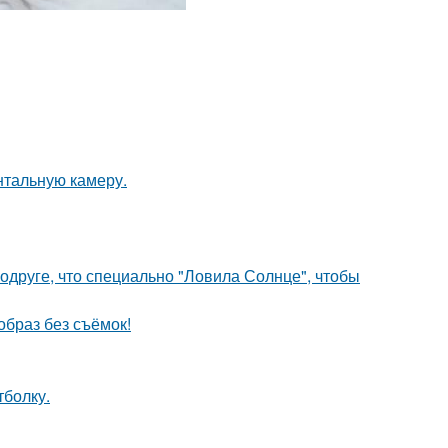
нтальную камеру.
друге, что специально "Ловила Солнце", чтобы
браз без съёмок!
тболку.