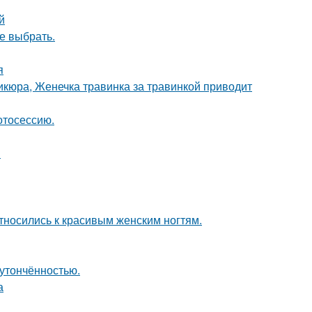
й
ое выбрать.
я
икюра, Женечка травинка за травинкой приводит
отосессию.
н
тносились к красивым женским ногтям.
 утончённостью.
а