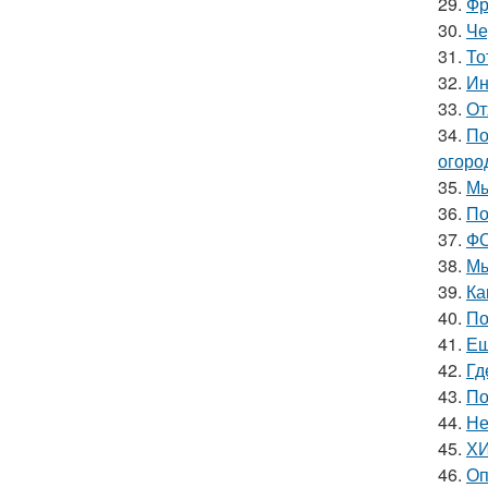
29.
Фр
30.
Че
31.
То
32.
Ин
33.
От
34.
По
огоро
35.
Мы
36.
По
37.
ФО
38.
Мы
39.
Ка
40.
По
41.
Ещ
42.
Гд
43.
По
44.
Не
45.
ХИ
46.
Оп