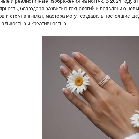
ные и реалистичные изображения на ногтях. В 2024 году э
ярность, благодаря развитию технологий и появлению нов
ов и стемпинг-плат, мастера могут создавать настоящие ш
нальностью и креативностью.