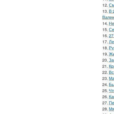
12.
См
13.
В 
Вален
14.
Не
15.
Се
16.
27
17.
Ле
18.
Ру
19.
Жи
20.
За
21.
Кр
22.
Вс
23.
Ма
24.
Бы
25.
Чт
26.
Ка
27.
Пе
28.
Мя