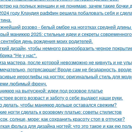
отрю на полных женщин и не понимаю, зачем такие бочки 
2024 году Клаудия раффин решила побаловать себя и сдела
тина.
жнейший розово - белый омбре на ноготках средней длин
рый маникюр 2025: стильные идеи и секреты современного
 сентября день рождения моих родителей.
гкий дизайн, чтобы немного разнообразить черное покрытие
брика "Не у нас".
за мастера, после которой невозможно не кивнуть и не улы
мечательно, потрясающе! Вроде сам не бездарность, вроде 
асивые иероглифы на ногтях: оригинальный стиль для мод
еми любимый френч.
никюр на выпускной: идеи под розовое платье
стрее всего возраст и заботу о себе выдают наши руки.
о делать, чтобы маникюр дольше оставался свежим?
кие ногти сделать к розовому платью: советы стилистов
сок, солнце, море: как сохранить красоту стоп в отпуске?
гкая фольга для дизайна ногтей: что это такое и как ею пол