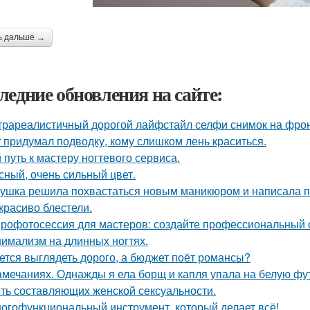
ь дальше →
ледние обновления на сайте:
трареалистичный дорогой лайфстайл селфи снимок на фро
r придумал подводку, кому слишком лень краситься.
 путь к мастеру ногтевого сервиса.
сный, очень сильный цвет.
ушка решила похвастаться новым маникюром и написала по
 красиво блестели.
рофотосессия для мастеров: создайте профессиональный о
имализм на длинных ногтях.
ется выглядеть дорого, а бюджет поёт романсы?
амечаниях. Однажды я ела борщ и капля упала на белую фу
ть составляющих женской сексуальности.
огофункциональный инструмент, который делает всё!