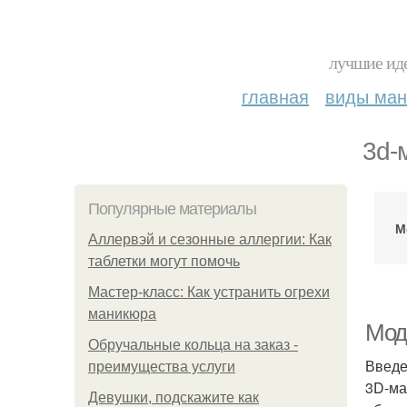
лучшие иде
главная
виды ма
3d-
Популярные материалы
М
Аллервэй и сезонные аллергии: Как
таблетки могут помочь
Мастер-класс: Как устранить огрехи
маникюра
Мод
Обручальные кольца на заказ -
Введе
преимущества услуги
3D-ма
Девушки, подскажите как