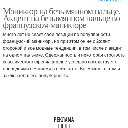
Маникюр на безымянном пальце.
Маникюр с блестками
Маникюр с акцентом
Акцент на безымянном пальце во
французском маникюре
Много лет не сдает свои позиции по популярности
французский маникюр , но при этом он не обходит
Незаметный маникюр
Идеи для маникюра
стороной и все модные тенденции, в том числе и акцент
на одном пальчике. Сдержанность и некоторая строгость
классического френча вполне успешно соседствует с
последними веяниями в нейл-арте. Возможно в этом и
лунный маникюр
заключается его популярность.