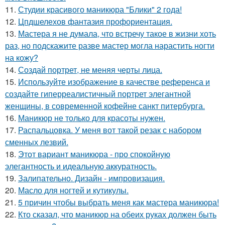
11.
Студии красивого маникюра "Блики" 2 года!
12.
Цпдшелехов фантазия профориентация.
13.
Мастера я не думала, что встречу такое в жизни хоть
раз, но подскажите разве мастер могла нарастить ногти
на кожу?
14.
Создай портрет, не меняя черты лица.
15.
Используйте изображение в качестве референса и
создайте гиперреалистичный портрет элегантной
женщины, в современной кофейне санкт питербурга.
16.
Маникюр не только для красоты нужен.
17.
Распальцовка. У меня вот такой резак с набором
сменных лезвий.
18.
Этот вариант маникюра - про спокойную
элегантность и идеальную аккуратность.
19.
Залипательно. Дизайн - импровизация.
20.
Масло для ногтей и кутикулы.
21.
5 причин чтобы выбрать меня как мастера маникюра!
22.
Кто сказал, что маникюр на обеих руках должен быть