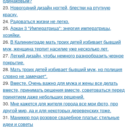
одинаковым?
23.
Новогодний дизайн ногтей, блестки на ртутную
краску.
24.
Радоваться жизни не легко.
25.
Аркан 3 "Императрица": энергия императрицы,
хозяйки.
26.
В Калининграде мать троих детей избивает бывший
муж, женщина терпит насилие уже несколько лет.
27.
Легкий дизайн, чтобы немного разнообразить черное
покрытие.
28.
Мать троих детей избивает бывший муж, но полиция
словно не замечает".
29.
Вместе. Очень важно для мужа и жены все делать
вместе, принимать решения вместе, советоваться перед
принятием даже небольших решений.
30.
Мне кажется для жителя города все мои фото, про
другой мир, да и для некоторых деревенских тоже.
31.
Маникюр под розовое свадебное платье: стильные
идеи и советы