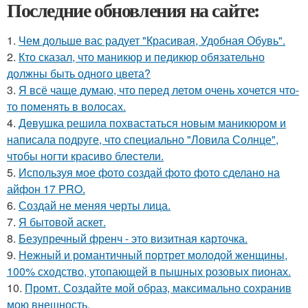
Последние обновления на сайте:
1.
Чем дольше вас радует "Красивая, Удобная Обувь".
2.
Кто сказал, что маникюр и педикюр обязательно
должны быть одного цвета?
3.
Я всё чаще думаю, что перед летом очень хочется что-
то поменять в волосах.
4.
Дeвушка решила похвастаться новым маникюром и
написала подруге, что специально "Ловила Солнце",
чтобы ногти красиво блeстели.
5.
Используя мое фото создай фото фото сделано на
айфон 17 PRO.
6.
Создай не меняя черты лица.
7.
Я бытовой аскет.
8.
Безупречный френч - это визитная карточка.
9.
Нежный и романтичный портрет молодой женщины,
100% сходство, утопающей в пышных розовых пионах.
10.
Промт. Создайте мой образ, максимально сохранив
мою внешность.