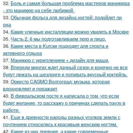
32.
Боль и самая большая проблема мастеров маникюра
- это маникюр на себе любимой.
33.
Обычная фольга для дизайна ногтей: подойдет ли
она
34.
Какие уличные инсталляции можно увидеть в Москве
35.
Часть 2. 6 мы подготавливаем тело и лицо.
36.
Какие места в Kurскe подходят для спорта и
активного отдыха
37.
Маникюр с укреплением + дизайн для маши.
38.
Впереди многих ждет дачный сезон и конечно не все
будут лежать на шезлонге и попивать вкусный коктейль.
39.
Оркестр CAGMO Волгоград: музыка, которая
вдохновляет и поражает
40.
В февральском посте я написала о том, что если
будет желание, то расскажу о причинах сделать паузу в
работе.
41.
Еще в древности народы разных уголков земли с
почтением относились к красивым женским ногтям.
42.
Какие из них древние, а какие современные