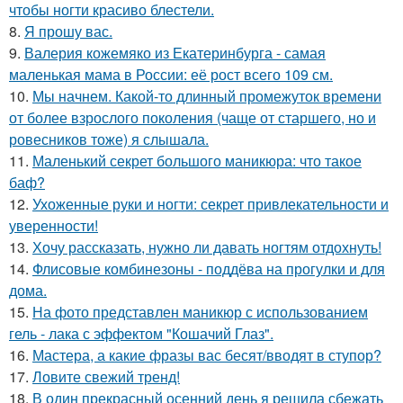
чтобы ногти красиво блестели.
8.
Я прошу вас.
9.
Валерия кожемяко из Екатеринбурга - самая
маленькая мама в России: её рост всего 109 см.
10.
Мы начнем. Какой-то длинный промежуток времени
от более взрослого поколения (чаще от старшего, но и
ровесников тоже) я слышала.
11.
Маленький секрет большого маникюра: что такое
баф?
12.
Ухоженные руки и ногти: секрет привлекательности и
уверенности!
13.
Хочу рассказать, нужно ли давать ногтям отдохнуть!
14.
Флисовые комбинезоны - поддёва на прогулки и для
дома.
15.
На фото представлен маникюр с использованием
гель - лака с эффектом "Кошачий Глаз".
16.
Мастера, а какие фразы вас бесят/вводят в ступор?
17.
Ловите свежий тренд!
18.
В один прекрасный осенний день я решила сбежать