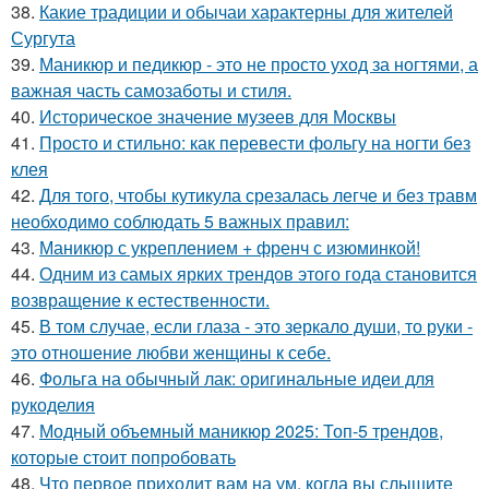
38.
Какие традиции и обычаи характерны для жителей
Сургута
39.
Маникюр и педикюр - это не просто уход за ногтями, а
важная часть самозаботы и стиля.
40.
Историческое значение музеев для Москвы
41.
Просто и стильно: как перевести фольгу на ногти без
клея
42.
Для того, чтобы кутикула срезалась легче и без травм
необходимо соблюдать 5 важных правил:
43.
Маникюр с укреплением + френч с изюминкой!
44.
Одним из самых ярких трендов этого года становится
возвращение к естественности.
45.
В том случае, если глаза - это зеркало души, то руки -
это отношение любви женщины к себе.
46.
Фольга на обычный лак: оригинальные идеи для
рукоделия
47.
Модный объемный маникюр 2025: Топ-5 трендов,
которые стоит попробовать
48.
Что первое приходит вам на ум, когда вы слышите