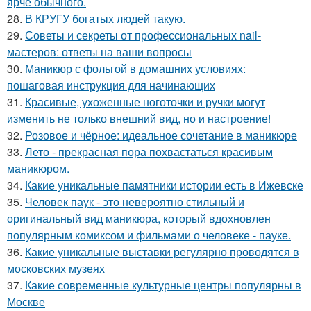
ярче обычного.
28.
В КРУГУ богатых людей такую.
29.
Советы и секреты от профессиональных nail-
мастеров: ответы на ваши вопросы
30.
Маникюр с фольгой в домашних условиях:
пошаговая инструкция для начинающих
31.
Красивые, ухоженные ноготочки и ручки могут
изменить не только внешний вид, но и настроение!
32.
Розовое и чёрное: идеальное сочетание в маникюре
33.
Лето - прекрасная пора похвастаться красивым
маникюром.
34.
Какие уникальные памятники истории есть в Ижевске
35.
Человек паук - это невероятно стильный и
оригинальный вид маникюра, который вдохновлен
популярным комиксом и фильмами о человеке - пауке.
36.
Какие уникальные выставки регулярно проводятся в
московских музеях
37.
Какие современные культурные центры популярны в
Москве