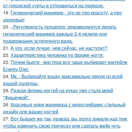
от городской суеты и отправиться на природу.
19.
Гигиенический маникюр - это не про красоту, а про
здоровье!
20.
- Регулярность процедур: рекомендуется делать
гигиенический маникюр каждые 2-4 недели для
поддержания эстетичного вида.
21.
А что, если лучше, чем сейчас, не наступит?
22.
Характеристика человека по форме ногтя.
23.
Почем бьюти - мастера все чаще выбирают коктейли
Energy Diet.
24.
Мк. - Выбирайте кошку максимально яркую из всей
вашей палитры.
25.
Разная форма ногтей на руках уже стала моей
"Фишечкой".
26.
Красивые идеи маникюра с иероглифами: стильный
дизайн для ваших ногтей
27.
Вот бывает же так, правда: вы долго думали над тем,
чтобы изменить свою прическу или сделать мейк чуть