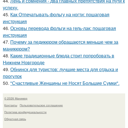
44.
Лень и сомнения - два главных препятствия на пути к
успеху.
45.
Как Отпечатывать фольгу на ногти: пошаговая
инструкция
46.
Основы перевода фольги на гель-лак: пошаговая
инструкция
47.
Почему за педикюром обращаются меньше чем за
маникюром?
48.
Какие традиционные блюда стоит попробовать в
Нижнем Новгороде
49.
Обнинск для туристов: лучшие места для отдыха и
прогулок
50.
"Счастливые Женщины не Носят Большие Сумки".
© 2026 Маникюр
Контакты
Пользовательское соглашение
Политика конфидециальности
Обратная связь