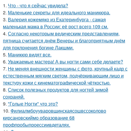
1.
Что - что я сейчас увидела?
2.
Маленькие секреты для идеального маникюра.
3.
Валерия кожемяко из Екатеринбурга - самая
маленькая мама в России: её рост всего 109 см.
4.
Согласно некоторым ведическим представлениям,
пятница считается днём Венеры и благоприятным днём
для поклонения богине Лакшми.
5.
Маникюр видят все.
6.
Уважаемые мастера! А вы ногти сами себе делаете?
7.
Не меняя внешности женщины с фото, крупный кадр с
естественным мягким светом, подчёркивающим лицо и
текстуру кожи с кинематографической чёткостью.
8.
Список полезных продуктов для ногтей зимой
сохраняй.
9.
"Голые Ногти" что это?
10.
Филиалмбоууваровщинскаясошвссоколово
кирсановскиймо образование 68
профпробыпроессиивдеталях.