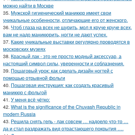
можно найти в Москве
35.
Мужской гигиенический маникюр имеет свои
уникальные особенности, отличающие его от женского.
36.
Чтоб глаза на всех не щурить, мол я круче круче всех,
вам не надо маникюрить, ногти не дают успех.
37.
Какие уникальные выставки регулярно проводятся в
московских музеях
38.
Красный лак - это не просто модный аксессуар, а
настоящий символ силы, уверенности и соблазнения.
39.
Пошаговый урок: как сделать дизайн ногтей с
помощью отрывной фольги
40.
Пошаговая инструкция: как создать красивый
маникюр с фольгой
41.
У меня всё чётко:
42.
What is the significance of the Chuvash Republic in
modern Russia
43.
Решила снять гель - лак совсем … надоело что-то …
да и стал раздражать вид отрастающего покрытия ….