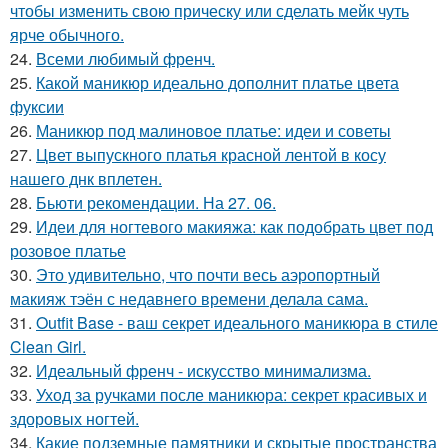
чтобы изменить свою прическу или сделать мейк чуть
ярче обычного.
24.
Всеми любимый френч.
25.
Какой маникюр идеально дополнит платье цвета
фуксии
26.
Маникюр под малиновое платье: идеи и советы
27.
Цвет выпускного платья красной лентой в косу
нашего днк вплетен.
28.
Бьюти рекомендации. На 27. 06.
29.
Идеи для ногтевого макияжа: как подобрать цвет под
розовое платье
30.
Это удивительно, что почти весь аэропортный
макияж тэён с недавнего времени делала сама.
31.
Outfit Base - ваш секрет идеального маникюра в стиле
Clean Girl.
32.
Идеальный френч - искусство минимализма.
33.
Уход за ручками после маникюра: секрет красивых и
здоровых ногтей.
34.
Какие подземные памятники и скрытые пространства