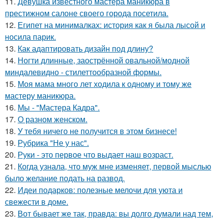
11.
Девушка известного мастера маникюра в
престижном салоне своего города посетила.
12.
Египет на минималках: история как я была лысой и
носила парик.
13.
Как адаптировать дизайн под длину?
14.
Ногти длинные, заострённой овальной/модной
миндалевидно - стилеттообразной формы.
15.
Моя мама много лет ходила к одному и тому же
мастеру маникюра.
16.
Мы - "Мастера Кадра".
17.
О разном женском.
18.
У тебя ничего не получится в этом бизнесе!
19.
Рубрика "Не у нас".
20.
Руки - это первое что выдает наш возраст.
21.
Когда узнала, что муж мне изменяет, первой мыслью
было желание подать на развод.
22.
Идеи подарков: полезные мелочи для уюта и
свежести в доме.
23.
Вот бывает же так, правда: вы долго думали над тем,