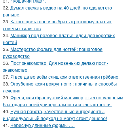
31.
* кошачий глаз *.
32.
Думал сделать видео на 40 дней, но сделал его
раньше.
33.
Какого цвета ногти выбрать к розовому платью:
советы стилистов
34.
Маникюр под розовое платье: идеи для коротких
ногтей
35.
Мастерство фольги для ногтей: пошаговое
руководство
36.
Пост знакомство! Для новеньких делаю пост -
знакомство.
37.
Я всегда во всём слишком ответственная грёбано.
38.
Огрубение кожи вокруг ногтя: причины и способы
лечения
39.
Френч, или французский маникюр, стал популярным
благодаря своей универсальности и элегантности.
40.
Ручная работа, качественные ингредиенты,
индивидуальный подход не могут стоит дешево!
41.
Чересчур длинные формы ….