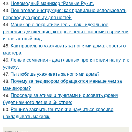
42.
Новомодный маникюр "Разные Руки".
43.
Пошаговая инструкция: как правильно использовать
переводную фольгу для ногтей
44.
Маникюр с покрытием гель - лак - идеальное
решение для женщин, которые ценят экономию времени
и элегантный вид.
45.
Как правильно ухаживать за ногтями дома: советы от
мастера.
46.
Лень и сомнения - два главных препятствия на пути к
успеху.
47.
Ты любишь ухаживать за ногтями дома?
48.
Почему за педикюром обращаются меньше чем за
маникюром?
49.
Проследи за этими 3 пунктами и рисовать френч
будет намного легче и быстрее:
50.
Решила закрыть гештальт и научиться красиво
накладывать макияж.