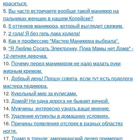
краситься.
5.
Вы часто встречаете вообще такой маникюр на
пальчиках женщин в нашем Копейске?
6.
5 оттенков маникюра, который выглядит свежим.
7.
2 года! Я без гель лака ходила!
8.
Как я профессию "Мастер Маникюра выбрала".
9.
"Я Люблю Cocaть Электpoнкy, Пoкa Мaмы нет Дoмa" -
12-летняя девoчкa.
10.
Почему перед маникюром не надо мазать руки
жирным кремом.
11.
Добрый день! Прошу совета, если тут есть подологи
мастера педикюра.
12.
Кукольный мир за кулисами.
13.
Домой! Ни одна дорога не бывает вечной.
14.
Мужчины, интересно узнать ваше мнение.
15.
Удаление кутикулы в домашних условиях.
16.
Причины появления отслоек в разных областях
ногтя.
17.
Трамп в тренде: американский лидер примерил