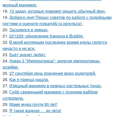
модный маникюр.
18.
10 задач, которые поможет решить обычный фен.
19.
Доброго дня! Прошу советов по работе с подобными
ногтями и оцените пожалуйста результат.
20.
Засиделся в девках.
21.
221225: обновление бэкхена в Bubble.
22.
В моей коллекции последнее время куклы селятся
нечасто и не все.
23.
Бьёт значит любит.
24.
Аркан 3 "Императрица": энергия императрицы,
хозяйки.
25.
27 сентября день рождения моих родителей.
26.
Как я принца нашла.
27.
Изящный маникюр в нежных пастельных тонах:
28.
Себе свеженький маникюр с осенним вайбом
сотворила.
29.
Маме мужа почти 90 лет!
30.
Я такая жадная … до лета!