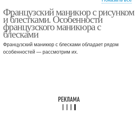
Французский маникюр с рисунком
Френч с блестящим
Блестящий маникюр
и блестками. Особенности
дизайном
французского маникюра с
блесками
Маникюр с блестящими
Французский маникюр с блесками обладает рядом
кончиками
особенностей — рассмотрим их.