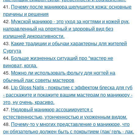
41.
Почему после маникюра шелушится кожа: основные
причины и решения
42.
Мужской маникюр - это уход за ногтями и кожей рук,
направленный на опрятный и здоровый вид без
излишней декоративности.
43.
Какие традиции и обычаи характерны для жителей
Сургута
44.
Больше жизненных ситуаций про "мастер не
виноват, когда.
45.
Можно ли использовать фольгу для ногтей на
обычный лак: советы мастеров
46.
Lip Gloss Nails - покрытие с эффектом блеска для губ
- расскажите и покажите вашим мастерам по маникюру -
это, ну очень, красиво.
47.
Нюдовый маникюр ассоциируется с
естественностью, утонченностью и ухоженным видом.
48.
Почему-то у многих представление о маникюре, что
он обязательно должен быть с покрытием (лак/ гель - лак.