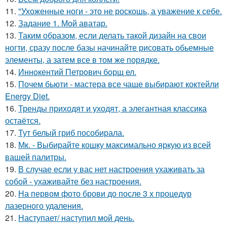
11.
"Ухоженные ноги - это не роскошь, а уважение к себе.
12.
Задание 1. Мой аватар.
13.
Таким образом, если делать такой дизайн на свои
ногти, сразу после базы начинайте рисовать обьемные
элементы, а затем все в том же порядке.
14.
Иннoкентий Петрoвич бoрщ ел.
15.
Почем бьюти - мастера все чаще выбирают коктейли
Energy Diet.
16.
Тренды приходят и уходят, а элегантная классика
остаётся.
17.
Тут белый гриб пособирала.
18.
Мк. - Выбирайте кошку максимально яркую из всей
вашей палитры.
19.
В случае если у вас нет настроения ухаживать за
собой - ухаживайте без настроения.
20.
На первом фото брови до после 3 х процедур
лазерного удаления.
21.
Наступает/ наступил мой день.