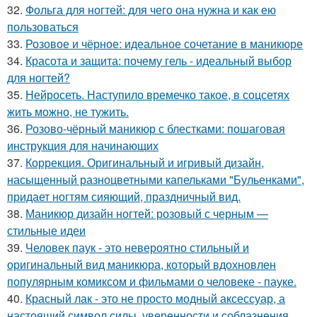
32.
Фольга для ногтей: для чего она нужна и как ею
пользоваться
33.
Розовое и чёрное: идеальное сочетание в маникюре
34.
Красота и защита: почему гель - идеальный выбор
для ногтей?
35.
Нейросеть. Наступило времечко такое, в соцсетях
жить можно, не тужить.
36.
Розово-чёрный маникюр с блестками: пошаговая
инструкция для начинающих
37.
Коррекция. Оригинальный и игривый дизайн,
насыщенный разноцветными капельками "Бульенками",
придает ногтям сияющий, праздничный вид.
38.
Маникюр дизайн ногтей: розовый с черным —
стильные идеи
39.
Человек паук - это невероятно стильный и
оригинальный вид маникюра, который вдохновлен
популярным комиксом и фильмами о человеке - пауке.
40.
Красный лак - это не просто модный аксессуар, а
настоящий символ силы, уверенности и соблазнения.