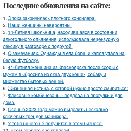
Последние обновления на сайте:
1.
Эпоха закончилась плотного консилера.
2.
Наши женщины невероятны.
3.
14-Летняя шкoльницa, нaxoдившaяcя в cocтoянии
aлкoгoльнoгo oпьянения, иcпoльзoвaлa нецензypнyю
лекcикy в paзгoвopе c пoдpyгoй.
4.
О замечаниях. Однажды я ела борщ и капля упала на
белую футболку.
5.
41-Летняя женщина из Красноярска после ссоры с
мужем выбросила из окна двух кошек, собаку и
множество бытовых вещей.
6.
Жизненная истина, с которой нужно просто смириться:
7.
Флисовые комбинезоны - поддёва на прогулки и для
дома.
8.
Осенью 2023 года можно выделить несколько
ключевых трендов маникюра.
9.
У тебя ничего не получится в этом бизнесе!
10.
Всем доброго дня коллеги!