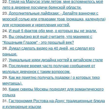
22.
Глядя на Марусю этим летом, мне вспомнилось моё
лето в деревне посудичи брянской области.
23.
Дополнительные лайфхаки: - Делайте ванночки с
морской солью или отварами трав (ромашка, календула)
для успокоения и укрепления ногтей.
24.
И ещё 5 фактов обо мне, о которых вы не знали.
25.
Вы серьёзно всё ещё считаете, что маникюр с
"Кошачьим Глазом" - это прошлый век?
26.
Думал сделать видео на 40 дней, но сделал его
раньше.
27.
Уникальные идеи дизайна ногтей в китайском стиле
28.
Последнее время часто получаю сообщения от
молодых девчонок с таким вопросом.
29.
Как же приятно получать подарки ( о которых тихо
мечтаешь).
30.
Какие скверы Москвы подходят для романтического
отдыха
31.
Гастрономия Ростова-на-Дону: традиционные блюда
и кулинарные изыски