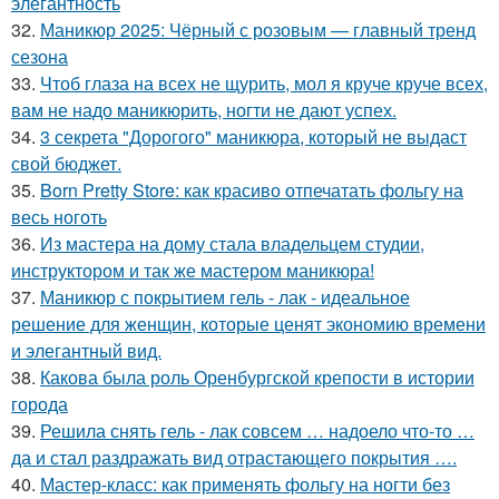
элегантность
32.
Маникюр 2025: Чёрный с розовым — главный тренд
сезона
33.
Чтоб глаза на всех не щурить, мол я круче круче всех,
вам не надо маникюрить, ногти не дают успех.
34.
3 секрета "Дорогого" маникюра, который не выдаст
свой бюджет.
35.
Born Pretty Store: как красиво отпечатать фольгу на
весь ноготь
36.
Из мастера на дому стала владельцем студии,
инструктором и так же мастером маникюра!
37.
Маникюр с покрытием гель - лак - идеальное
решение для женщин, которые ценят экономию времени
и элегантный вид.
38.
Какова была роль Оренбургской крепости в истории
города
39.
Решила снять гель - лак совсем … надоело что-то …
да и стал раздражать вид отрастающего покрытия ….
40.
Мастер-класс: как применять фольгу на ногти без