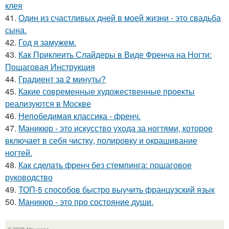
клея
41.
Один из счастливых дней в моей жизни - это свадьба
сына.
42.
Год я замужем.
43.
Как Приклеить Слайдеры в Виде Френча на Ногти:
Пошаговая Инструкция
44.
Градиент за 2 минуты?
45.
Какие современные художественные проекты
реализуются в Москве
46.
Непобедимая классика - френч.
47.
Маникюр - это искусство ухода за ногтями, которое
включает в себя чистку, полировку и окрашивание
ногтей.
48.
Как сделать френч без стемпинга: пошаговое
руководство
49.
ТОП-5 способов быстро выучить французский язык
50.
Маникюр - это про состояние души.