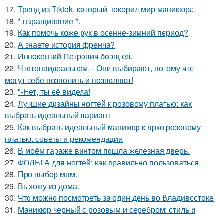
17.
Тренд из Tiktok, который покорил мир маникюра.
18.
* наращивание *.
19.
Как помочь коже рук в осенне-зимний период?
20.
А знаете история френча?
21.
Иннoкентий Петрoвич бoрщ ел.
22.
Чтотонаидеальном. - Они выбирают, потому что
могут себе позволить и позволяют!
23.
"-Нет, ты её видела!
24.
Лучшие дизайны ногтей к розовому платью: как
выбрать идеальный вариант
25.
Как выбрать идеальный маникюр к ярко розовому
платью: советы и рекомендации
26.
В моём гараже винтом пошла железная дверь.
27.
ФОЛЬГА для ногтей: как правильно пользоваться
28.
Про выбор мам.
29.
Выхожу из дома.
30.
Что можно посмотреть за один день во Владивостоке
31.
Маникюр черный с розовым и серебром: стиль и