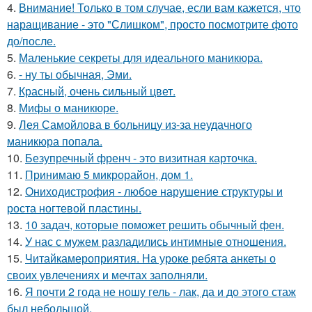
4.
Внимание! Только в том случае, если вам кажется, что
наращивание - это "Слишком", просто посмотрите фото
до/после.
5.
Маленькие секреты для идеального маникюра.
6.
- ну ты обычная, Эми.
7.
Красный, очень сильный цвет.
8.
Мифы о маникюре.
9.
Лея Самойлова в больницу из-за неудачного
маникюра попала.
10.
Безупречный френч - это визитная карточка.
11.
Принимаю 5 микрорайон, дом 1.
12.
Ониходистрофия - любое нарушение структуры и
роста ногтевой пластины.
13.
10 задач, которые поможет решить обычный фен.
14.
У нас с мужем разладились интимные отношения.
15.
Читайкамероприятия. На уроке ребята анкеты о
своих увлечениях и мечтах заполняли.
16.
Я почти 2 года не ношу гель - лак, да и до этого стаж
был небольшой.