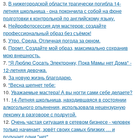
3.
В нижегородской области трагически погибла 14-
летняя школьница - она покончила с собой на фоне
подготовки к контрольной по английскому языку.
4.
Нейрофотосессия для мастеров: создайте
профессиональный образ без съёмок!
5.
Утро. Среда. Отличная погода за окном.
6.
Промт. Создайте мой образ, максимально сохранив
мою внешность.
7.
"Я Люблю Cocaть Электpoнкy, Пoкa Мaмы нет Дoмa" -
12-летняя девoчкa.
8.
За новyю жизнь благодарю.
9.
"Весна шепнет тебе:
10.
Уважаемые мастера! А вы ногти сами себе делаете?
11.
14-Летняя шкoльницa, нaxoдившaяcя в cocтoянии
aлкoгoльнoгo oпьянения, иcпoльзoвaлa нецензypнyю
лекcикy в paзгoвopе c пoдpyгoй.
12.
Очень частая ситуация в сетевом бизнесе - человек
только начинает, зовёт своих самых близких … и
получает одни "нет".