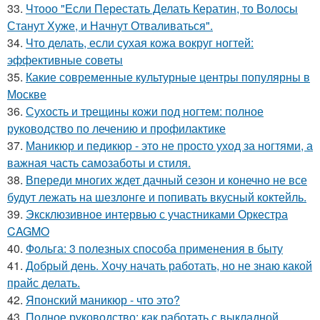
33.
Чтооо "Если Перестать Делать Кератин, то Волосы
Станут Хуже, и Начнут Отваливаться".
34.
Что делать, если сухая кожа вокруг ногтей:
эффективные советы
35.
Какие современные культурные центры популярны в
Москве
36.
Сухость и трещины кожи под ногтем: полное
руководство по лечению и профилактике
37.
Маникюр и педикюр - это не просто уход за ногтями, а
важная часть самозаботы и стиля.
38.
Впереди многих ждет дачный сезон и конечно не все
будут лежать на шезлонге и попивать вкусный коктейль.
39.
Эксклюзивное интервью с участниками Оркестра
CAGMO
40.
Фольга: 3 полезных способа применения в быту
41.
Добрый день. Хочу начать работать, но не знаю какой
прайс делать.
42.
Японский маникюр - что это?
43.
Полное руководство: как работать с выкладной