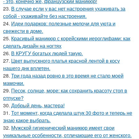
- это, конечно же, французский маникюр!
23.
В случае если у вас нет настроения ухаживать за
собой - ухаживайте без настроения.
24.
Идеи подарков: полезные мелочи для уюта и
свежести в доме.
25.
Красивый маникюр с корейскими иероглифами: как
сделать дизайн на ногтях
26.
В КРУГУ богатых людей такую.
27.
Цвет выпускного платья красной лентой в косу
нашего днк вплетен.
28.
Три года назад ровно в это время не стало моей
мамочки.
29.
Песок, солнце, море: как сохранить красоту стоп в
отпуске?
30.
Добрый день, мастера!
31.
Тот момент, когда сделала штук 30 фото и теперь не
знаю какое выбрать.
32.
Мужской гигиенический маникюр имеет свои
уникальные особенности, отличающие его от женского.