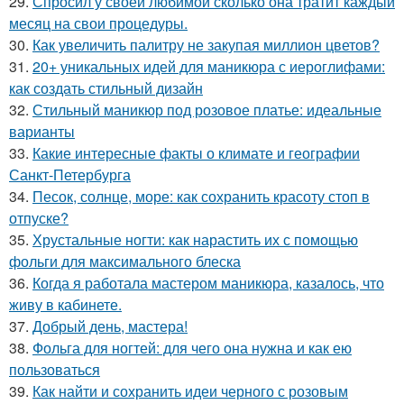
29.
Спросил у своей любимой сколько она тратит каждый
месяц на свои процедуры.
30.
Как увеличить палитру не закупая миллион цветов?
31.
20+ уникальных идей для маникюра с иероглифами:
как создать стильный дизайн
32.
Стильный маникюр под розовое платье: идеальные
варианты
33.
Какие интересные факты о климате и географии
Санкт-Петербурга
34.
Песок, солнце, море: как сохранить красоту стоп в
отпуске?
35.
Хрустальные ногти: как нарастить их с помощью
фольги для максимального блеска
36.
Когда я работала мастером маникюра, казалось, что
живу в кабинете.
37.
Добрый день, мастера!
38.
Фольга для ногтей: для чего она нужна и как ею
пользоваться
39.
Как найти и сохранить идеи черного с розовым