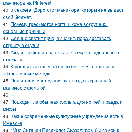
маникюра на Pinterest
40.
3 секрета "Дорогого" маникюра, который не выдаст
свой бюджет.
41.
Почему трескаются ногти и кожа вокруг них:
основные причины
42.
Солнце светит ярче, а значит, пора доставать
открытую обувь!
43.
Ажурная фольга на гель лак: секреты идеального
отпечатка
44.
Как клеить фольгу на ногти без клея: простые и
эффективные методы
45.
Пошаговая инструкция: как создать красивый
маникюр с фольгой
46.
---
47.
Подходит ли обычная фольга для ногтей: правда и
мифы
48.
Какие современные культурные учреждения есть в
Ижевске
49.
"Мне Дитячий Писихолог Сказал:"вам бы самой к