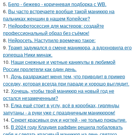
5.
Бело - бежево - коричневая подборка с WB.
6.
Вы часто встречаете вообще такой маникюр на
пальчиках женщин в нашем Копейске?
7.
Нейрофотосессия для мастеров: создайте
профессиональный образ без съёмок!
8.
Нейросеть. Наступило времечко такое:
9.
Трамп задумался о смене маникюра, а вдохновила его
рэперша Ники минаж.
10.
Наши снежные и уютные каникулы в любимой
России пролетели как один день.
11.
Дочь раздражает меня тем, что приводит в пример
соседку, которая всегда при параде и хорошо выглядит.
12.
Хочешь, чтобы твой маникюр на новый год не
остался незамеченным?
13.
Елка ещё стоит в углу, всё в коробках, гирлянды
запутаны - а руки уже с праздничным маникюром!
14.
Секрет красивых рук и ногтей - не только покрытие.
15.
В 2024 году Клаудия раффин решила побаловать
себя и сделать красивый маникюр на день святого