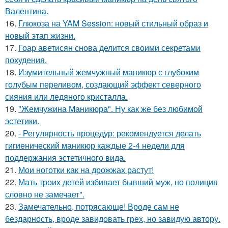
Валентина.
16.
Глюкоза на YAM Session: новый стильный образ и
новый этап жизни.
17.
Гоар аветисян снова делится своими секретами
похудения.
18.
Изумительный жемчужный маникюр с глубоким
голубым переливом, создающий эффект северного
сияния или ледяного кристалла.
19.
"Жемчужина Маникюра". Ну как же без любимой
эстетики.
20.
- Регулярность процедур: рекомендуется делать
гигиенический маникюр каждые 2-4 недели для
поддержания эстетичного вида.
21.
Мои ноготки как на дрожжах растут!
22.
Мать троих детей избивает бывший муж, но полиция
словно не замечает".
23.
Замечательно, потрясающе! Вроде сам не
бездарность, вроде завидовать грех, но завидую автору.