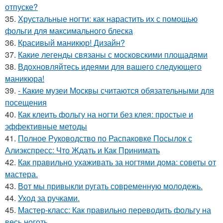
отпуске?
35.
Хрустальные ногти: как нарастить их с помощью
фольги для максимального блеска
36.
Красивый маникюр! Дизайн?
37.
Какие легенды связаны с московскими площадями
38.
Вдохновляйтесь идеями для вашего следующего
маникюра!
39.
- Какие музеи Москвы считаются обязательными для
посещения
40.
Как клеить фольгу на ногти без клея: простые и
эффективные методы
41.
Полное Руководство по Распаковке Посылок с
Алиэкспресс: Что Ждать и Как Принимать
42.
Как правильно ухаживать за ногтями дома: советы от
мастера.
43.
Вот мы привыкли ругать современную молодежь.
44.
Уход за ручками.
45.
Мастер-класс: Как правильно переводить фольгу на
весь ноготь