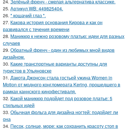
24.
Зелёный френч - смелая альтернатива классике.
25.
Артикул WB: 449825404.
26.
* кошачий глаз *.
27.
Какова история основания Кирова и как он
развивался с течения времени
28.
Маникюр к нежно розовому платью: идеи для разных
случаев
29.
Обратный френч - один из любимых мной видов
дизайном.
30.
Какие транспортные варианты доступны для
туристов в Ульяновске
31.
Дакота Джонсон стала гостьей ужина Women in
Motion от модного конгломерата Kering, прошедшего в
рамках каннского кинофестиваля.
32.
Какой маникюр подойдет под розовое платье: 5
стильных идей
33.
Обычная фольга для дизайна ногтей: подойдет ли
она
34.
Песок, солнце, море: как сохранить красоту стоп в