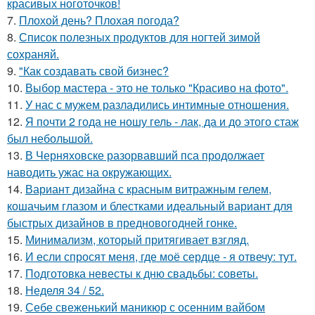
красивых ноготочков!
7.
Плохой день? Плохая погода?
8.
Список полезных продуктов для ногтей зимой
сохраняй.
9.
"Как создавать свой бизнес?
10.
Выбор мастера - это не только "Красиво на фото".
11.
У нас с мужем разладились интимные отношения.
12.
Я почти 2 года не ношу гель - лак, да и до этого стаж
был небольшой.
13.
В Черняховске разорвавший пса продолжает
наводить ужас на окружающих.
14.
Вариант дизайна с красным витражным гелем,
кошачьим глазом и блестками идеальный вариант для
быстрых дизайнов в предновогодней гонке.
15.
Минимализм, который притягивает взгляд.
16.
И если спросят меня, где моё сердце - я отвечу: тут.
17.
Подготовка невесты к дню свадьбы: советы.
18.
Неделя 34 / 52.
19.
Себе свеженький маникюр с осенним вайбом