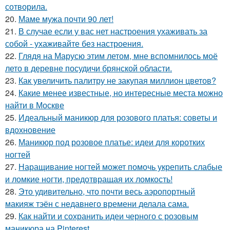
сотворила.
20.
Маме мужа почти 90 лет!
21.
В случае если у вас нет настроения ухаживать за
собой - ухаживайте без настроения.
22.
Глядя на Марусю этим летом, мне вспомнилось моё
лето в деревне посудичи брянской области.
23.
Как увеличить палитру не закупая миллион цветов?
24.
Какие менее известные, но интересные места можно
найти в Москве
25.
Идеальный маникюр для розового платья: советы и
вдохновение
26.
Маникюр под розовое платье: идеи для коротких
ногтей
27.
Наращивание ногтей может помочь укрепить слабые
и ломкие ногти, предотвращая их ломкость!
28.
Это удивительно, что почти весь аэропортный
макияж тэён с недавнего времени делала сама.
29.
Как найти и сохранить идеи черного с розовым
маникюра на Pinterest