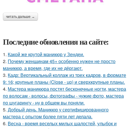
читать дальше →
Последние обновления на сайте:
1.
Какой же крутой маникюр у Зендеи.
2.
Почему женщинам 45+ особенно нужен не просто
маникюр, а время, где их не дёргают.
3.
Кадр: Вертикальный коллаж из трех кадров, в формате
9: 16; крупные планы (Close - up) и сверхкрупные планы.
4.
Мастера маникюра постят бесконечные ногти, мастера
по волосам - волосы, фотографы - чужие фото, мастера
по шугарингу - ну в общем вы поняли.
5.
Добрый день. Маникюр у сертифицированного
мастера с опытом более пяти лет делала.
6.
Весна - время веселых милых шалостей, улыбок и