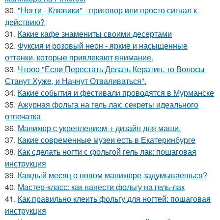
30.
"Ногти - Клювики" - приговор или просто сигнал к
действию?
31.
Какие кафе знамениты своими десертами
32.
Фуксия и розовый неон - яркие и насыщенные
оттенки, которые привлекают внимание.
33.
Чтооо "Если Перестать Делать Кератин, то Волосы
Станут Хуже, и Начнут Отваливаться".
34.
Какие события и фестивали проводятся в Мурманске
35.
Ажурная фольга на гель лак: секреты идеального
отпечатка
36.
Маникюр с укреплением + дизайн для маши.
37.
Какие современные музеи есть в Екатеринбурге
38.
Как сделать ногти с фольгой гель лак: пошаговая
инструкция
39.
Каждый месяц о новом маникюре задумываешься?
40.
Мастер-класс: как нанести фольгу на гель-лак
41.
Как правильно клеить фольгу для ногтей: пошаговая
инструкция