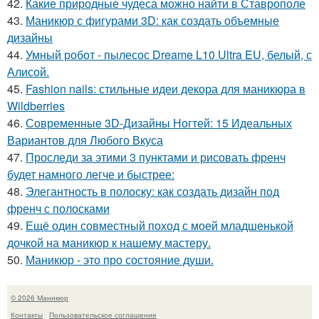
42.
Какие природные чудеса можно найти в Ставрополе
43.
Маникюр с фигурами 3D: как создать объемные
дизайны
44.
Умный робот - пылесос Dreame L10 Ultra EU, белый, с
Алисой.
45.
Fashion nails: стильные идеи декора для маникюра в
Wildberries
46.
Современные 3D-Дизайны Ногтей: 15 Идеальных
Вариантов для Любого Вкуса
47.
Проследи за этими 3 пунктами и рисовать френч
будет намного легче и быстрее:
48.
Элегантность в полоску: как создать дизайн под
френч с полосками
49.
Ещё один совместный поход с моей младшенькой
дочкой на маникюр к нашему мастеру.
50.
Маникюр - это про состояние души.
© 2026 Маникюр
Контакты
Пользовательское соглашение