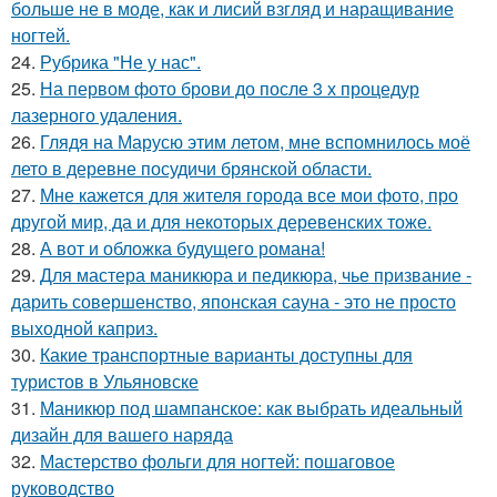
больше не в моде, как и лисий взгляд и наращивание
ногтей.
24.
Рубрика "Не у нас".
25.
На первом фото брови до после 3 х процедур
лазерного удаления.
26.
Глядя на Марусю этим летом, мне вспомнилось моё
лето в деревне посудичи брянской области.
27.
Мне кажется для жителя города все мои фото, про
другой мир, да и для некоторых деревенских тоже.
28.
А вот и обложка будущего романа!
29.
Для мастера маникюра и педикюра, чье призвание -
дарить совершенство, японская сауна - это не просто
выходной каприз.
30.
Какие транспортные варианты доступны для
туристов в Ульяновске
31.
Маникюр под шампанское: как выбрать идеальный
дизайн для вашего наряда
32.
Мастерство фольги для ногтей: пошаговое
руководство