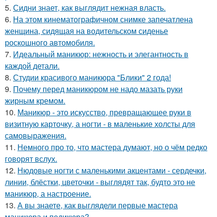
5.
Сидни знает, как выглядит нежная власть.
6.
На этом кинематографичном снимке запечатлена
женщина, сидящая на водительском сиденье
роскошного автомобиля.
7.
Идеальный маникюр: нежность и элегантность в
каждой детали.
8.
Студии красивого маникюра "Блики" 2 года!
9.
Почему перед маникюром не надо мазать руки
жирным кремом.
10.
Маникюр - это искусство, превращающее руки в
визитную карточку, а ногти - в маленькие холсты для
самовыражения.
11.
Немного про то, что мастера думают, но о чём редко
говорят вслух.
12.
Нюдовые ногти с маленькими акцентами - сердечки,
линии, блёстки, цветочки - выглядят так, будто это не
маникюр, а настроение.
13.
А вы знаете, как выглядели первые мастера
маникюра и педикюра?