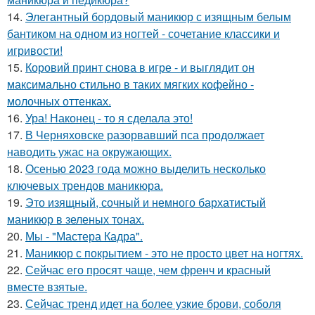
14.
Элегантный бордовый маникюр с изящным белым
бантиком на одном из ногтей - сочетание классики и
игривости!
15.
Коровий принт снова в игре - и выглядит он
максимально стильно в таких мягких кофейно -
молочных оттенках.
16.
Ура! Наконец - то я сделала это!
17.
В Черняховске разорвавший пса продолжает
наводить ужас на окружающих.
18.
Осенью 2023 года можно выделить несколько
ключевых трендов маникюра.
19.
Это изящный, сочный и немного бархатистый
маникюр в зеленых тонах.
20.
Мы - "Мастера Кадра".
21.
Маникюр с покрытием - это не просто цвет на ногтях.
22.
Сейчас его просят чаще, чем френч и красный
вместе взятые.
23.
Сейчас тренд идет на более узкие брови, соболя