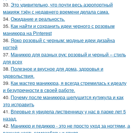
33.
Это удивительно, что почти весь аэропортный
макияж тэён с недавнего времени делала сама.
34.
Ожидание и реальность.
35.
Как найти и сохранить идеи черного с розовым
маникюра на Pinterest
36.
Ярко розовый с черным: модные идеи дизайна
ногтей
37.
Маникюр для разных рук: розовый и черный – стиль
для всех
38.
Полезное и вкусное для дома, здоровья и
удовольствия.
39.
Как мастер маникюра, я всегда стремилась к идеалу
и безупречности в своей работе.
40.
Почему после маникюра шелушится кутикула и как
это исправить
41.
Впервые я увидела лиственницу у нас в парке лет 5
назад.
42.
Маникюр и педикюр - это не просто уход за ногтями, а
важная часть самозаботы и стиля.