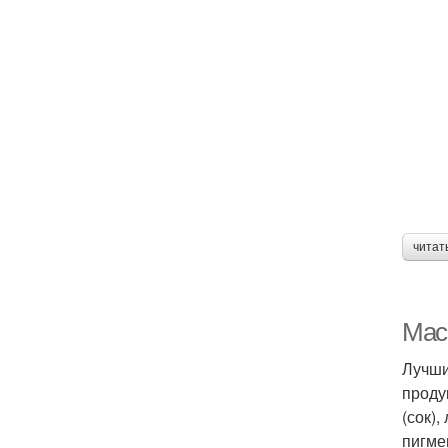
читат
Мас
Лучши
проду
(сок)
пигме