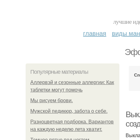
лучшие иде
главная
виды ма
Эфф
Популярные материалы
Сп
Аллервэй и сезонные аллергии: Как
таблетки могут помочь
Мы рисуем брови.
Мужской педикюр, забота о себе.
Вык
Разноцветная подборка. Вариантов
соз
на каждую неделю лета хватит.
Выкла
Темное пятно под ногтем.