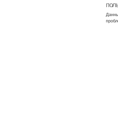
пол
Данны
пробл