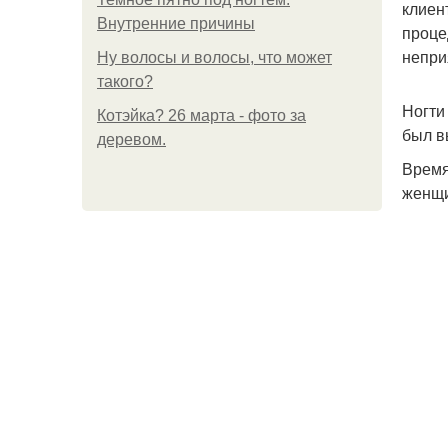
клиен
Внутренние причины
проце
непри
Ну волосы и волосы, что может
такого?
Ногти
Котэйка? 26 марта - фото за
был в
деревом.
Время
женщи