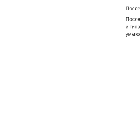
После
После
и тип
умыва