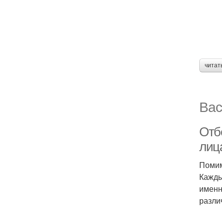
читат
Вас
Отб
лиц
Помим
Кажды
именн
разли