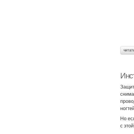
читат
Инс
Защит
снима
прово
ногтей
Но ес
с этой