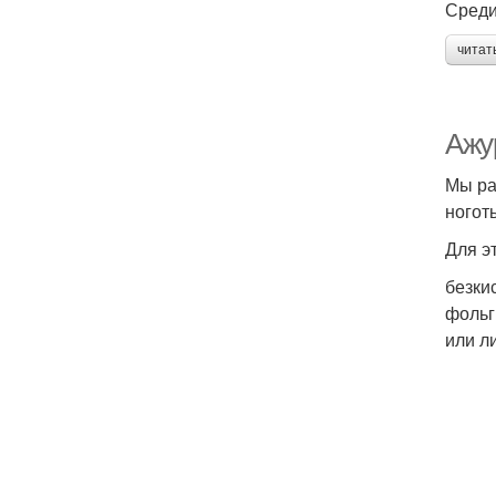
Среди
читат
Ажур
Мы ра
ноготь
Для э
безки
фольг
или л