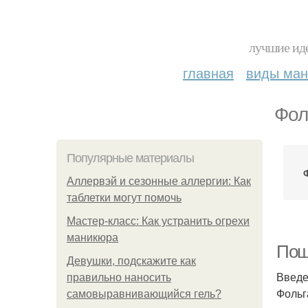
лучшие иде
главная
виды ма
Фол
Популярные материалы
Аллервэй и сезонные аллергии: Как
таблетки могут помочь
Мастер-класс: Как устранить огрехи
маникюра
Поша
Девушки, подскажите как
Введ
правильно наносить
Фольг
самовыравнивающийся гель?