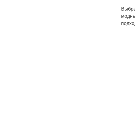
Выбра
модны
подхо