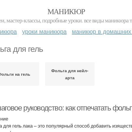
МАНИКЮР
и, мастер-классы, подробные уроки. все виды маникюра т
никюра
уроки маникюра
маникюр в домашних
ьга для гель
Фольга для нейл-
Фольги на гель
арта
говое руководство: как отпечатать фольгу
ение
а для гель лака – это популярный способ добавить изящес