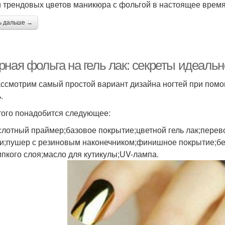
 трендовых цветов маникюра с фольгой в настоящее врем
ь дальше →
ная фольга на гель лак: секреты идеальн
ссмотрим самый простой вариант дизайна ногтей при помо
.
того понадобится следующее:
слотный праймер;базовое покрытие;цветной гель лак;пере
и;пушер с резиновым наконечником;финишное покрытие;бе
ипкого слоя;масло для кутикулы;UV-лампа.