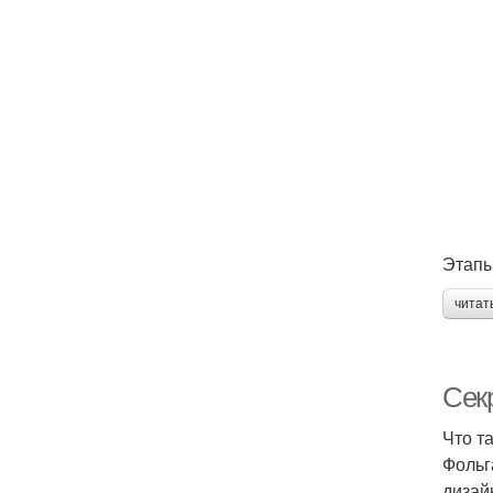
Этапы
читат
Секр
Что т
Фольг
дизай