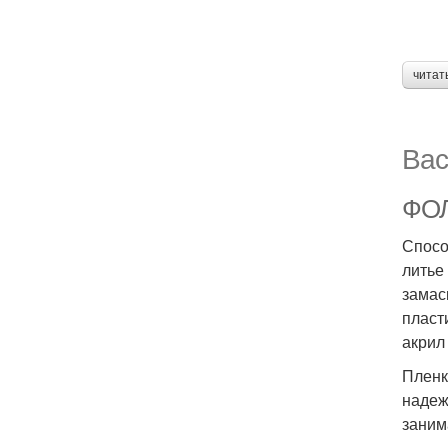
читат
Вас
ФОЛ
Спосо
литье
замас
пласт
акрил
Пленк
надеж
заним