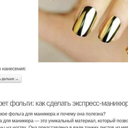
 нанесения:
ь дальше →
ет фольги: как сделать экспресс-маникюр
акое фольга для маникюра и почему она полезна?
а для маникюра — это уникальный материал, который позв
ны на ногтях. Она представлена в виде тонких листов из м