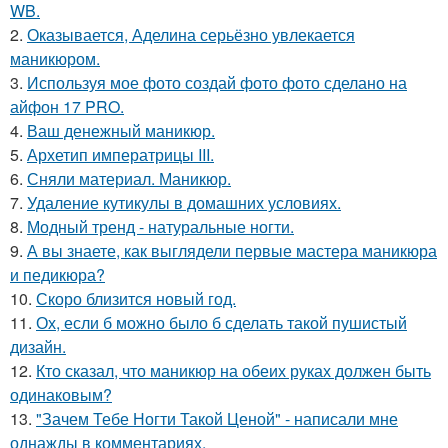
WB.
2.
Оказывается, Аделина серьёзно увлекается
маникюром.
3.
Используя мое фото создай фото фото сделано на
айфон 17 PRO.
4.
Ваш денежный маникюр.
5.
Архетип императрицы III.
6.
Сняли материал. Маникюр.
7.
Удаление кутикулы в домашних условиях.
8.
Модный тренд - натуральные ногти.
9.
А вы знаете, как выглядели первые мастера маникюра
и педикюра?
10.
Скоро близится новый год.
11.
Ох, если б можно было б сделать такой пушистый
дизайн.
12.
Кто сказал, что маникюр на обеих руках должен быть
одинаковым?
13.
"Зачем Тебе Ногти Такой Ценой" - написали мне
однажды в комментариях.