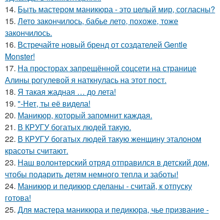
14.
Быть мастером маникюра - это целый мир, согласны?
15.
Лето закончилось, бабье лето, похоже, тоже
закончилось.
16.
Встречайте новый бренд от создателей Gentle
Monster!
17.
На просторах запрещённой соцсети на странице
Алины рогулевой я наткнулась на этот пост.
18.
Я такая жадная … до лета!
19.
"-Нет, ты её видела!
20.
Маникюр, который запомнит каждая.
21.
В КРУГУ богатых людей такую.
22.
В КРУГУ богатых людей такую женщину эталоном
красоты считают.
23.
Наш волонтерский отряд отправился в детский дом,
чтобы подарить детям немного тепла и заботы!
24.
Маникюр и педикюр сделаны - считай, к отпуску
готова!
25.
Для мастера маникюра и педикюра, чье призвание -