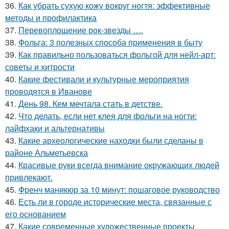
36.
Как убрать сухую кожу вокруг ногтя: эффективные
методы и профилактика
37.
Перевоплощение рок-звезды ….
38.
Фольга: 3 полезных способа применения в быту
39.
Как правильно пользоваться фольгой для нейл-арт:
советы и хитрости
40.
Какие фестивали и культурные мероприятия
проводятся в Иванове
41.
День 98. Кем мечтала стать в детстве.
42.
Что делать, если нет клея для фольги на ногти:
лайфхаки и альтернативы
43.
Какие археологические находки были сделаны в
районе Альметьевска
44.
Красивые руки всегда внимание окружающих людей
привлекают.
45.
Френч маникюр за 10 минут: пошаговое руководство
46.
Есть ли в городе исторические места, связанные с
его основанием
47.
Какие современные художественные проекты