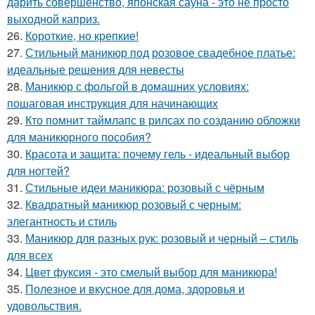
дарить совершенство, японская сауна - это не просто
выходной каприз.
26.
Короткие, но крепкие!
27.
Стильный маникюр под розовое свадебное платье:
идеальные решения для невесты
28.
Маникюр с фольгой в домашних условиях:
пошаговая инструкция для начинающих
29.
Кто помнит таймлапс в рилсах по созданию обложки
для маникюрного пособия?
30.
Красота и защита: почему гель - идеальный выбор
для ногтей?
31.
Стильные идеи маникюра: розовый с чёрным
32.
Квадратный маникюр розовый с черным:
элегантность и стиль
33.
Маникюр для разных рук: розовый и черный – стиль
для всех
34.
Цвет фуксия - это смелый выбор для маникюра!
35.
Полезное и вкусное для дома, здоровья и
удовольствия.