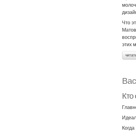
молоч
дизай
Что э
Матов
воспр
этих 
читат
Вас
Кто
Главн
Идеал
Когда 