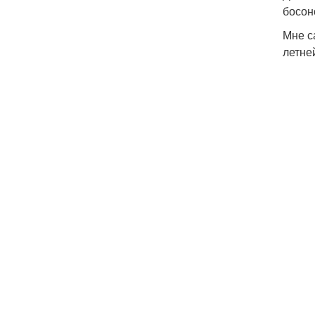
босон
Мне с
летне