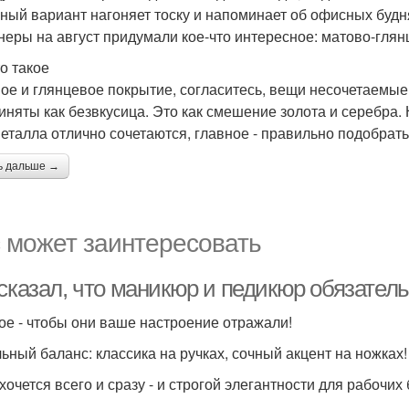
ный вариант нагоняет тоску и напоминает об офисных будня
неры на август придумали кое-что интересное: матово-гля
то такое
ое и глянцевое покрытие, согласитесь, вещи несочетаемые
иняты как безвкусица. Это как смешение золота и серебра.
металла отлично сочетаются, главное - правильно подобрат
ь дальше →
 может заинтересовать
 сказал, что маникюр и педикюр обязател
ое - чтобы они ваше настроение отражали!
ьный баланс: классика на ручках, сочный акцент на ножках!
хочется всего и сразу - и строгой элегантности для рабочих