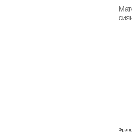
Мат
сия
Франц