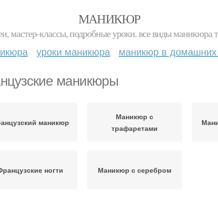
МАНИКЮР
и, мастер-классы, подробные уроки. все виды маникюра т
никюра
уроки маникюра
маникюр в домашних
нцузские маникюры
Маникюр с
анцузский маникюр
Мани
трафаретами
Французские ногти
Маникюр с серебром