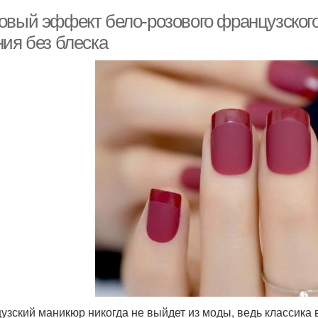
овый эффект бело-розового французског
ния без блеска
узский маникюр никогда не выйдет из моды, ведь классика 