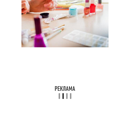
Маникюр на гель
Идеальный маникюр
Лак с трафаретом
Наклейки для маникюра
Наклейки для
Металлический
французского
трафарет
маникюра