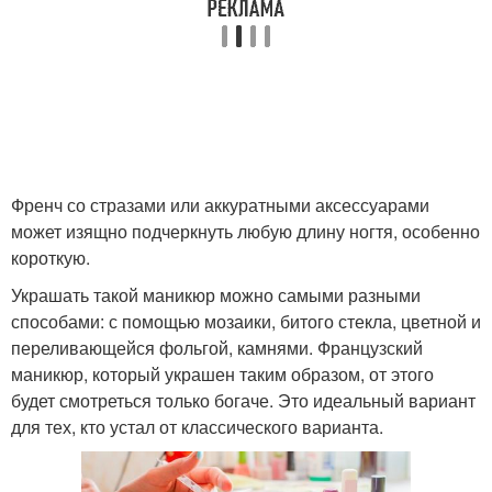
Трафареты из ленты
Трафареты из бумаги
Трафареты из
маникюр в домашних
лейкопластыря
условиях
Френч со стразами или аккуратными аксессуарами
может изящно подчеркнуть любую длину ногтя, особенно
короткую.
Трафареты для
Украшать такой маникюр можно самыми разными
французского
Маникюр с помощью
способами: с помощью мозаики, битого стекла, цветной и
маникюра
переливающейся фольгой, камнями. Французский
маникюр, который украшен таким образом, от этого
будет смотреться только богаче. Это идеальный вариант
Трафареты для
Трафарет для ногтей
для тех, кто устал от классического варианта.
маникюра