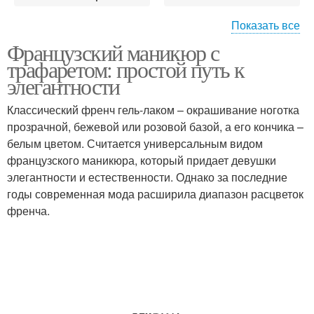
Показать все
Французский маникюр с
Маникюр с
Маникюр с пайетками
трафаретом: простой путь к
трафаретами
элегантности
Классический френч гель-лаком – окрашивание ноготка
прозрачной, бежевой или розовой базой, а его кончика –
Французские маникюры
Трафарет для френча
белым цветом. Считается универсальным видом
французского маникюра, который придает девушки
элегантности и естественности. Однако за последние
годы современная мода расширила диапазон расцветок
Трафареты для
Трафареты для дизайна
френча.
аэрографии
Виниловые трафареты
Трафареты для ногтей