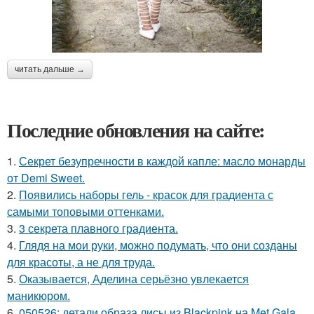
читать дальше →
Последние обновления на сайте:
1.
Секрет безупречности в каждой капле: масло монарды
от Demi Sweet.
2.
Появились наборы гель - красок для градиента с
самыми топовыми оттенками.
3.
3 секрета плавного градиента.
4.
Глядя на мои руки, можно подумать, что они созданы
для красоты, а не для труда.
5.
Оказывается, Аделина серьёзно увлекается
маникюром.
6.
050526: детали образа лисы из Blackpink на Met Gala.