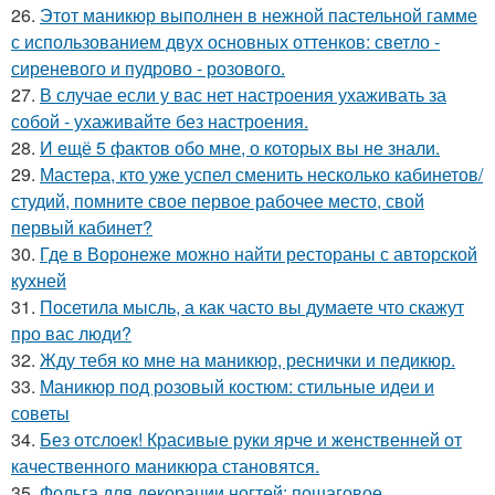
26.
Этот маникюр выполнен в нежной пастельной гамме
с использованием двух основных оттенков: светло -
сиреневого и пудрово - розового.
27.
В случае если у вас нет настроения ухаживать за
собой - ухаживайте без настроения.
28.
И ещё 5 фактов обо мне, о которых вы не знали.
29.
Мастера, кто уже успел сменить несколько кабинетов/
студий, помните свое первое рабочее место, свой
первый кабинет?
30.
Где в Воронеже можно найти рестораны с авторской
кухней
31.
Посетила мысль, а как часто вы думаете что скажут
про вас люди?
32.
Жду тебя ко мне на маникюр, реснички и педикюр.
33.
Маникюр под розовый костюм: стильные идеи и
советы
34.
Без отслоек! Красивые руки ярче и женственней от
качественного маникюра становятся.
35.
Фольга для декорации ногтей: пошаговое