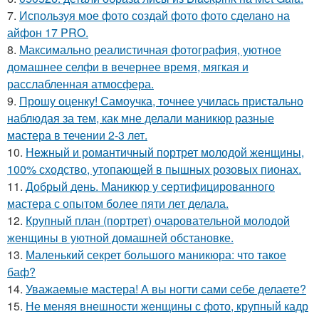
7.
Используя мое фото создай фото фото сделано на
айфон 17 PRO.
8.
Максимально реалистичная фотография, уютное
домашнее селфи в вечернее время, мягкая и
расслабленная атмосфера.
9.
Прошу оценку! Самоучка, точнее училась пристально
наблюдая за тем, как мне делали маникюр разные
мастера в течении 2-3 лет.
10.
Нежный и романтичный портрет молодой женщины,
100% сходство, утопающей в пышных розовых пионах.
11.
Добрый день. Маникюр у сертифицированного
мастера с опытом более пяти лет делала.
12.
Крупный план (портрет) очаровательной молодой
женщины в уютной домашней обстановке.
13.
Маленький секрет большого маникюра: что такое
баф?
14.
Уважаемые мастера! А вы ногти сами себе делаете?
15.
Не меняя внешности женщины с фото, крупный кадр