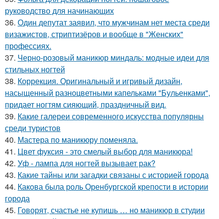
руководство для начинающих
36.
Один депутат заявил, что мужчинам нет места среди
визажистов, стриптизёров и вообще в "Женских"
профессиях.
37.
Черно-розовый маникюр миндаль: модные идеи для
стильных ногтей
38.
Коррекция. Оригинальный и игривый дизайн,
насыщенный разноцветными капельками "Бульенками",
придает ногтям сияющий, праздничный вид.
39.
Какие галереи современного искусства популярны
среди туристов
40.
Мастера по маникюру поменяла.
41.
Цвет фуксия - это смелый выбор для маникюра!
42.
Уф - лампа для ногтей вызывает рак?
43.
Какие тайны или загадки связаны с историей города
44.
Какова была роль Оренбургской крепости в истории
города
45.
Говорят, счастье не купишь … но маникюр в студии