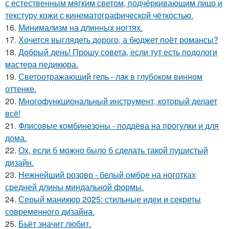
с естественным мягким светом, подчёркивающим лицо и
текстуру кожи с кинематографической чёткостью.
16.
Минимализм на длинных ногтях.
17.
Хочется выглядеть дорого, а бюджет поёт романсы?
18.
Добрый день! Прошу совета, если тут есть подологи
мастера педикюра.
19.
Светоотражающий гель - лак в глубоком винном
оттенке.
20.
Многофункциональный инструмент, который делает
всё!
21.
Флисовые комбинезоны - поддёва на прогулки и для
дома.
22.
Ох, если б можно было б сделать такой пушистый
дизайн.
23.
Нежнейший розово - белый омбре на ноготках
средней длины миндальной формы.
24.
Серый маникюр 2025: стильные идеи и секреты
современного дизайна.
25.
Бьёт значит любит.