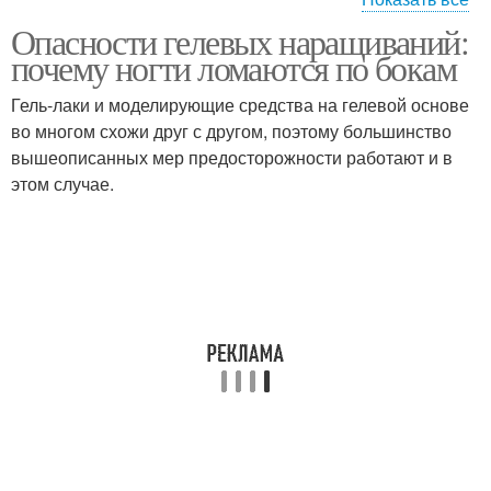
Опасности гелевых наращиваний:
Ногти перед
Ногти при наращивании
почему ногти ломаются по бокам
наращиванием
Гель-лаки и моделирующие средства на гелевой основе
во многом схожи друг с другом, поэтому большинство
Уф-гель для
вышеописанных мер предосторожности работают и в
Моделирующий гель
наращивания
этом случае.
Полигель для
Прозрачный гель
наращивания
Гель для
Нарощенные гели
моделирования