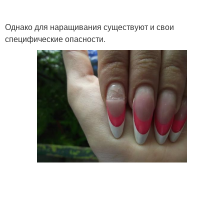
Гель для наращивания
Пудра под гель
Однако для наращивания существуют и свои
специфические опасности.
Материалы для
Гель под гель
наращивания
Набор для
Гель в домашних
наращивания
условиях
Инструменты для
Пилки для наращивания
наращивания