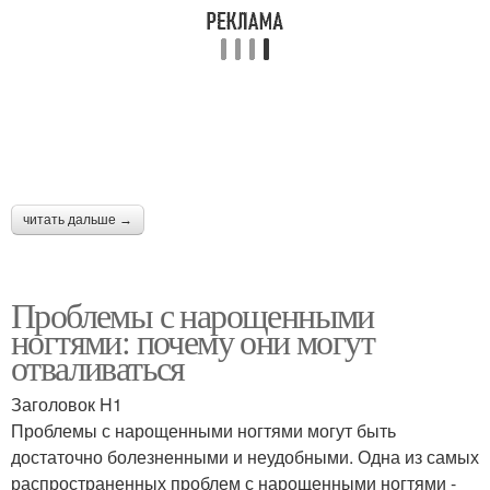
Гель для укрепления
Гель под гель-лак
Формы для
Гели для укрепления
наращивания
читать дальше →
Наращивание на
Наращивания на
верхние формы
верхних формах
Проблемы с нарощенными
ногтями: почему они могут
Типсы для
отваливаться
Уход до наращивания
наращивания
Заголовок H1
Проблемы с нарощенными ногтями могут быть
достаточно болезненными и неудобными. Одна из самых
распространенных проблем с нарощенными ногтями -
Гель на формах
Гель на формы