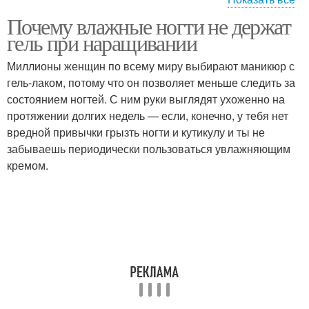
Почему влажные ногти не держат
Нарощенные гели
Гель для наращивания
гель при наращивании
Миллионы женщин по всему миру выбирают маникюр с
гель-лаком, потому что он позволяет меньше следить за
состоянием ногтей. С ним руки выглядят ухоженно на
Гель для ногтей
протяжении долгих недель — если, конечно, у тебя нет
вредной привычки грызть ногти и кутикулу и ты не
забываешь периодически пользоваться увлажняющим
кремом.