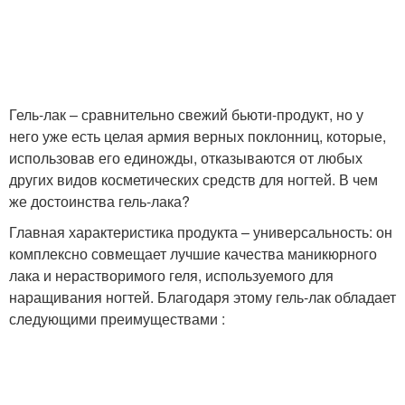
Ногти с помощью
Лак на ногти
Гель-лак – сравнительно свежий бьюти-продукт, но у
Топ для гель-лака
Гель-лак с укреплением
него уже есть целая армия верных поклонниц, которые,
использовав его единожды, отказываются от любых
других видов косметических средств для ногтей. В чем
же достоинства гель-лака?
Маникюр на коротких и
Длинные ногти
Главная характеристика продукта – универсальность: он
комплексно совмещает лучшие качества маникюрного
лака и нерастворимого геля, используемого для
наращивания ногтей. Благодаря этому гель-лак обладает
Ногти в домашних
Красно-черные ногти
следующими преимуществами :
условиях