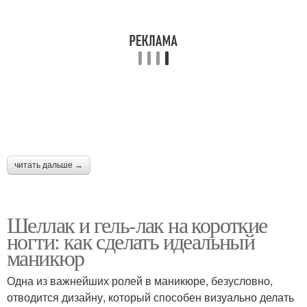
Гель под гель-лак
Праймер для ногтей
Гель-лак для ногтей
Гель для ногтей
Биогель для ногтей
Праймер для гель-лака
читать дальше →
Шеллак и гель-лак на короткие
Голубые ногти
ногти: как сделать идеальный
маникюр
Одна из важнейших ролей в маникюре, безусловно,
отводится дизайну, который способен визуально делать