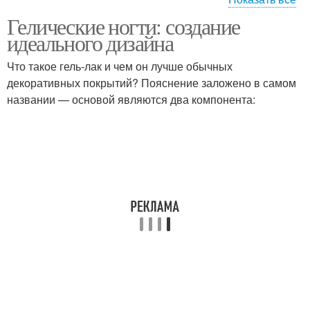
Гелические ногти: создание
Гелический лак
Лак на ногтях
идеального дизайна
Что такое гель-лак и чем он лучше обычных
декоративных покрытий? Пояснение заложено в самом
Дизайн для гелических
названии — основой являются два компонента:
Гелические лаки
ногтей
Ногти в домашних
Дизайн на гелических
условиях
ногтях