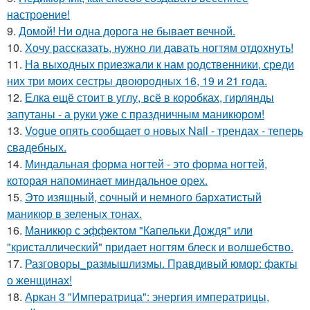
настроение!
9.
Домой! Ни одна дорога не бывает вечной.
10.
Хочу рассказать, нужно ли давать ногтям отдохнуть!
11.
На выходных приезжали к нам родственники, среди
них три моих сестры двоюродных 16, 19 и 21 года.
12.
Елка ещё стоит в углу, всё в коробках, гирлянды
запутаны - а руки уже с праздничным маникюром!
13.
Vogue опять сообщает о новых Nail - трендах - теперь
свадебных.
14.
Миндальная форма ногтей - это форма ногтей,
которая напоминает миндальное орех.
15.
Это изящный, сочный и немного бархатистый
маникюр в зеленых тонах.
16.
Маникюр с эффектом "Капельки Дождя" или
"кристаллический" придает ногтям блеск и волшебство.
17.
Разговоры_размышлизмы. Правдивый юмор: факты
о женщинах!
18.
Аркан 3 "Императрица": энергия императрицы,