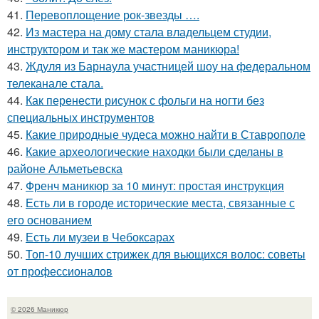
41.
Перевоплощение рок-звезды ….
42.
Из мастера на дому стала владельцем студии,
инструктором и так же мастером маникюра!
43.
Ждуля из Барнаула участницей шоу на федеральном
телеканале стала.
44.
Как перенести рисунок с фольги на ногти без
специальных инструментов
45.
Какие природные чудеса можно найти в Ставрополе
46.
Какие археологические находки были сделаны в
районе Альметьевска
47.
Френч маникюр за 10 минут: простая инструкция
48.
Есть ли в городе исторические места, связанные с
его основанием
49.
Есть ли музеи в Чебоксарах
50.
Топ-10 лучших стрижек для вьющихся волос: советы
от профессионалов
© 2026 Маникюр