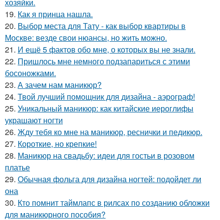
хозяйки.
19.
Как я принца нашла.
20.
Выбор места для Тату - как выбор квартиры в
Москве: везде свои нюансы, но жить можно.
21.
И ещё 5 фактов обо мне, о которых вы не знали.
22.
Пришлось мне немного подзапариться с этими
босоножками.
23.
А зачем нам маникюр?
24.
Твой лучший помощник для дизайна - аэрограф!
25.
Уникальный маникюр: как китайские иероглифы
украшают ногти
26.
Жду тебя ко мне на маникюр, реснички и педикюр.
27.
Короткие, но крепкие!
28.
Маникюр на свадьбу: идеи для гостьи в розовом
платье
29.
Обычная фольга для дизайна ногтей: подойдет ли
она
30.
Кто помнит таймлапс в рилсах по созданию обложки
для маникюрного пособия?