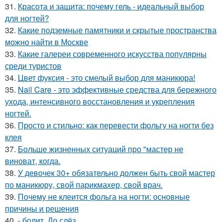
31.
Красота и защита: почему гель - идеальный выбор
для ногтей?
32.
Какие подземные памятники и скрытые пространства
можно найти в Москве
33.
Какие галереи современного искусства популярны
среди туристов
34.
Цвет фуксия - это смелый выбор для маникюра!
35.
Nail Care - это эффективные средства для бережного
ухода, интенсивного восстановления и укрепления
ногтей.
36.
Просто и стильно: как перевести фольгу на ногти без
клея
37.
Больше жизненных ситуаций про "мастер не
виноват, когда.
38.
У девочек 30+ обязательно должен быть свой мастер
по маникюру, свой парикмахер, свой врач.
39.
Почему не клеится фольга на ногти: основные
причины и решения
40.
- болит. До слёз.