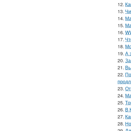
12.
Ка
13.
Чи
14.
Ма
15.
Ма
16.
WW
17.
Чт
18.
Мо
19.
А 
20.
За
21.
Вы
22.
По
продл
23.
От
24.
Ма
25.
То
26.
В 
27.
Ка
28.
Но
29.
Дл