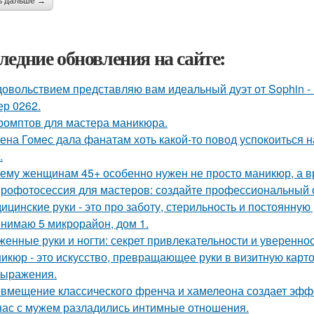
ь дальше →
ледние обновления на сайте:
довольствием представляю вам идеальный дуэт от Sophin - 
ер 0262.
ромптов для мастера маникюра.
ена Гомес дала фанатам хоть какой-то повод успокоиться н
.
ему женщинам 45+ особенно нужен не просто маникюр, а вр
рофотосессия для мастеров: создайте профессиональный о
ицинские руки - это про заботу, стерильность и постоянную 
нимаю 5 микрорайон, дом 1.
женные руки и ногти: секрет привлекательности и увереннос
икюр - это искусство, превращающее руки в визитную карточ
ыражения.
вмещение классического френча и хамелеона создает эффе
нас с мужем разладились интимные отношения.