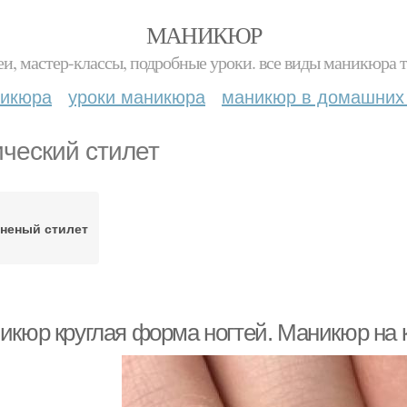
МАНИКЮР
и, мастер-классы, подробные уроки. все виды маникюра т
никюра
уроки маникюра
маникюр в домашних
ический стилет
аненый стилет
икюр круглая форма ногтей. Маникюр на к