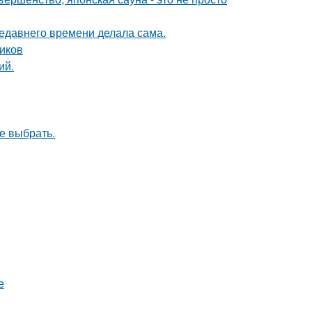
недавнего времени делала сама.
ников
ий.
ое выбрать.
е