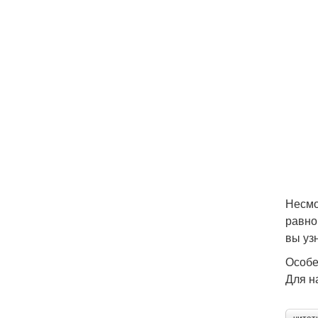
Несмо
равно
вы узн
Особе
Для н