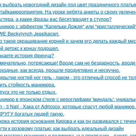
к выбрать новогодний дизайн под цвет праздничного плать
тайкамероприятия. На уроке ребята анкеты о своих увлечен
стера, а какие фразы вас бесят/вводят в ступор?
никюр с эффектом "Капельки Дождя" или "кристаллический"
E Beckylynch Jessikacarr.
о такое окрашивание корней и зачем его делать каждый ме
й детокс к концу подошел.
знаете история френча?
мечательно, потрясающе! Вроде сам не бездарность, вроде 
ходные, как всегда, прошли продуктивно и нескучно.
крытие ногтей ног гель - лаком - это отличный способ не т
ить стойкость маникюра.
пуск это не только отдых.
никюр в японском стиле с иероглифами 'миндаль': уникаль
п - 3 Nail - Хака от Adricoco, которые спасут любой маникюр.
КРУГУ богатых людей такую.
кова история основания Кирова и как он развивался с тече
гти к розовому платью: как выбрать идеальный дизайн
я мастера маникюра и педикюра, чье призвание - дарить со