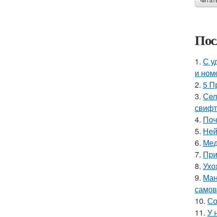
читат
Пос
1.
С у
и ном
2.
5 П
3.
Сел
свифт
4.
Поч
5.
Ней
6.
Мед
7.
При
8.
Ухо
9.
Ман
самов
10.
Со
11.
У 