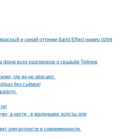
красный и синий оттенки Sand Effect номер 0299
а фоне всех разговоров о свадьбе Тейлор
емя, где их не дёргают.
браз без съёмок!
работу.
ти!
ку, а ногти - в маленькие холсты для
кт элегантности и современности.