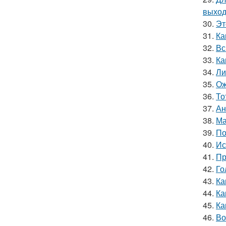
выход
30.
Эт
31.
Ка
32.
Вс
33.
Ка
34.
Ли
35.
Ож
36.
То
37.
Ан
38.
Ма
39.
По
40.
Ис
41.
Пр
42.
Го
43.
Ка
44.
Ка
45.
Ка
46.
Во