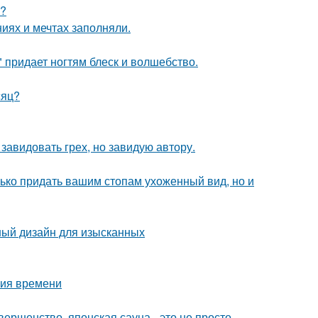
я?
иях и мечтах заполняли.
 придает ногтям блеск и волшебство.
сяц?
завидовать грех, но завидую автору.
олько придать вашим стопам ухоженный вид, но и
ный дизайн для изысканных
ния времени
вершенство, японская сауна - это не просто