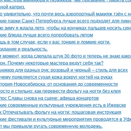
ной каприз.
о удивительно, что почти весь аэропортный макияж тэён с 
кие парки Санкт-Петербурга лучше всего подходят для пик
ю зиму я ждала лето, чтобы на кончиках пальцев носить син
кие блюда лучше всего попробовать летом
шь в том случае, если у вас тонкие и ломкие ногти.
идание и реальность.
т момент, когда сделала штук 30 фото и теперь не знаю как
он. Почему некоторые мастера ведут себя так?
никюр для разных рук: розовый и черный – стиль для всех
чему появляется сухая кожа вокруг ногтей на руках
тория Новосибирска: от основания до современности
осто и стильно: как перевести фольгу на ногти без клея
лос Славы снова на сцене: афиша концертов
кие современные культурные учреждения есть в Ижевске
к Отпечатывать фольгу на ногти: пошаговая инструкция
кие фестивали и культурные мероприятия проводятся в Уф
т мы привыкли ругать современную молодежь.