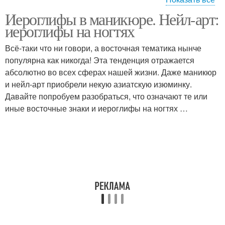
Иероглифы в маникюре. Нейл-арт:
Японский маникюр
Денежные иероглифы
иероглифы на ногтях
Всё-таки что ни говори, а восточная тематика нынче
популярна как никогда! Эта тенденция отражается
абсолютно во всех сферах нашей жизни. Даже маникюр
Маникюр по фен
Стихия для маникюра
и нейл-арт приобрели некую азиатскую изюминку.
Давайте попробуем разобраться, что означают те или
иные восточные знаки и иероглифы на ногтях …
Маникюр с надписью
Маникюр с надписями