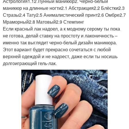
Астрология1.12 Лунный маникюр2. Чёрно-белый
маникюр на длинные ногти2.1 Абстракция2.2 Блёстки2.3
Стразы2.4 Тату2.5 Анималистический принт2.6 Омбре2.7
Мраморный2.8 Матовый2.9 Стемпинг
Если красный лак надоел, а к модному серому ты пока
не готова, делай ставку на простоту и лаконичность –
именно так выглядит черно-белый дизайн маникюра.
Этот вариант будет прекрасно сочетаться с любой
верхней одеждой и не надоест, даже если ты носишь
долгоиграющий гель-лак.