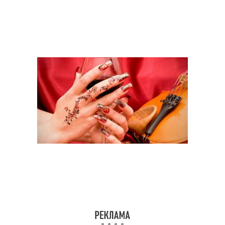
Маникюр с японскими
Иероглифы в маникюре
мотивами
Маникюр с надписью
Маникюр с надписями
как сделать маникюр
лунный маникюр
маникюр дома
красивый маникюр