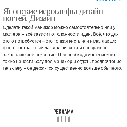
Японские иероглифы дизайн
Маникюр по фен
французский маникюр
ногтей. Дизайн
Сделать такой маникюр можно самостоятельно или у
мастера – всё зависит от сложности идеи. Всё, что для
Маникюр с японскими
Маникюр в японском
этого потребуется – это тонкая кисть или игла, лак для
иероглифами
стиле
фона, контрастный лак для рисунка и прозрачное
закрепляющее покрытие. При необходимости можно
также нанести базу под маникюр и отдать предпочтение
гель-лаку – он держится существенно дольше обычного.
маникюр в домашних
Тенденции в маникюре
условиях
Маникюр с китайскими
Личная стихия
иероглифами