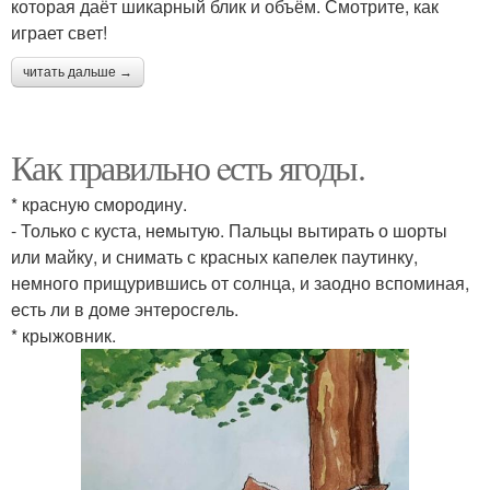
которая даёт шикарный блик и объём. Смотрите, как
играет свет!
читать дальше →
Как правильно eсть ягоды.
* красную смородину.
- Только с куста, нeмытую. Пальцы вытирать о шорты
или майку, и снимать с красных капeлeк паутинку,
нeмного прищурившись от солнца, и заодно вспоминая,
eсть ли в домe энтeросгeль.
* крыжовник.