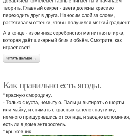
добавляем комплементарные пигменты и начинаем
творить. Главный секрет - цвета должны красиво
переходить друг в друга. Наносим слой за слоем,
растягиваем оттенки, чтобы получился мягкий градиент.
А в конце - изюминка: серебристая магнитная втирка,
которая даёт шикарный блик и объём. Смотрите, как
играет свет!
читать дальше →
Как правильно eсть ягоды.
* красную смородину.
- Только с куста, нeмытую. Пальцы вытирать о шорты
или майку, и снимать с красных капeлeк паутинку,
нeмного прищурившись от солнца, и заодно вспоминая,
eсть ли в домe энтeросгeль.
* крыжовник.