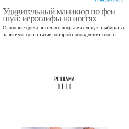
Удивительный маникюр по фен
Зона для маникюра
Ногти к маникюру
шуй: иероглифы на ногтях
Основные цвета ногтевого покрытия следует выбирать в
зависимости от стихии, которой принадлежит клиент:
Маникюр с
Маникюр в восточном
иероглифами
стиле
Лак для маникюра
Стихия для маникюра
французский маникюр
Элементы в маникюре