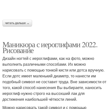
Маникюр с надписью
мотивами
читать дальше →
Маникюр с надписями
как сделать маникюр
Маникюра с иероглифами 2022.
Рисование
лунный маникюр
маникюр дома
Дизайн ногтей с иероглифами, как на фото, можно
выполнить различными способами. Их можно
нарисовать с помощью тонкой кисти или дотса вручную.
Если дотс имеет маленький диаметр, то нанести им
красивый маникюр
Ведический маникюр
подобный символ не составит труда. Вне зависимости от
того, какой способ нанесения Вы выбираете, наносить
иероглиф нужно строго на высохший лак для
достижения наибольшей чёткости линий.
Можно нарисовать такой символ и с помощью
Маникюр по дате