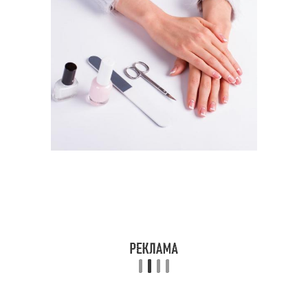
Маникюр с японскими
Маникюр в японском
иероглифами
стиле
маникюр в домашних
Тенденции в маникюре
условиях
Маникюр с китайскими
Японский маникюр
иероглифами
Китайский маникюр
Иероглифы в маникюре
Маникюр с японскими