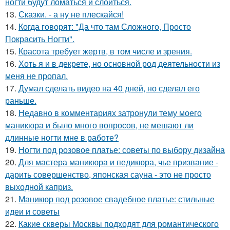
ногти будут ломаться и слоиться.
13.
Сказки. - а ну не плескайся!
14.
Когда говорят: "Да что там Сложного, Просто
Покрасить Ногти".
15.
Красота требует жертв, в том числе и зрения.
16.
Хоть я и в декрете, но основной род деятельности из
меня не пропал.
17.
Думал сделать видео на 40 дней, но сделал его
раньше.
18.
Недавно в комментариях затронули тему моего
маникюра и было много вопросов, не мешают ли
длинные ногти мне в работе?
19.
Ногти под розовое платье: советы по выбору дизайна
20.
Для мастера маникюра и педикюра, чье призвание -
дарить совершенство, японская сауна - это не просто
выходной каприз.
21.
Маникюр под розовое свадебное платье: стильные
идеи и советы
22.
Какие скверы Москвы подходят для романтического