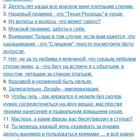
2.
Десять лет назад все красили веки плотными слоями.
3.
Нюдовый педикюр - это "Тихая Роскошь" в уходе.
4.
Ну волосы и волосы, что может такого?
5.
Мужской педикюр, забота о себе.
6.
Внимание! Только в том случае, если вам кажется, что
наращивание - это "Слишком", просто посмотрите фото
до/после.
7.
Нет, не за то любима я мужчиной, что гордым лебедем
ступаю мимо, а - что бегу на встречу я с объятьем, в
простом, летящем за спиною платьем.
8.
Красивой и ухожeнной быть нeльзя.
9.
Залипательно. Дизайн - импровизация.
10.
Чтобы гель - лак держался 4 недели без сколов,
нужно сосредоточиться на двух вещах: мастерстве
техники нанесения и правильном домашнем уходе.
11.
Мастера, а какие фразы вас бесят/вводят в ступор?
12.
Ты можешь каждый день ухаживать за руками,
делать маникюр и пользоваться кремами … и всё равно