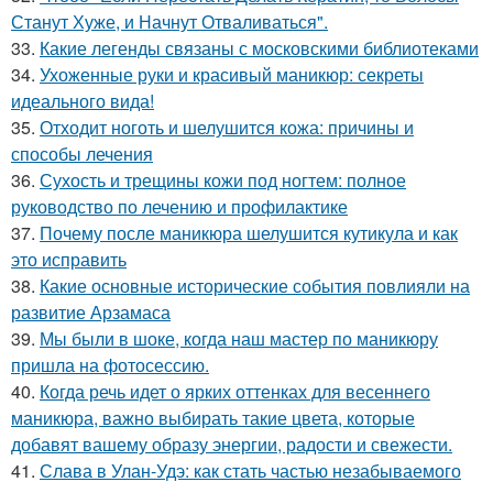
Станут Хуже, и Начнут Отваливаться".
33.
Какие легенды связаны с московскими библиотеками
34.
Ухоженные руки и красивый маникюр: секреты
идеального вида!
35.
Отходит ноготь и шелушится кожа: причины и
способы лечения
36.
Сухость и трещины кожи под ногтем: полное
руководство по лечению и профилактике
37.
Почему после маникюра шелушится кутикула и как
это исправить
38.
Какие основные исторические события повлияли на
развитие Арзамаса
39.
Мы были в шоке, когда наш мастер по маникюру
пришла на фотосессию.
40.
Когда речь идет о ярких оттенках для весеннего
маникюра, важно выбирать такие цвета, которые
добавят вашему образу энергии, радости и свежести.
41.
Слава в Улан-Удэ: как стать частью незабываемого