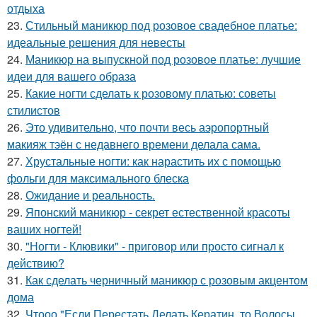
отдыха
23.
Стильный маникюр под розовое свадебное платье:
идеальные решения для невесты
24.
Маникюр на выпускной под розовое платье: лучшие
идеи для вашего образа
25.
Какие ногти сделать к розовому платью: советы
стилистов
26.
Это удивительно, что почти весь аэропортный
макияж тэён с недавнего времени делала сама.
27.
Хрустальные ногти: как нарастить их с помощью
фольги для максимального блеска
28.
Ожидание и реальность.
29.
Японский маникюр - секрет естественной красоты
ваших ногтей!
30.
"Ногти - Клювики" - приговор или просто сигнал к
действию?
31.
Как сделать черничный маникюр с розовым акцентом
дома
32.
Чтооо "Если Перестать Делать Кератин, то Волосы