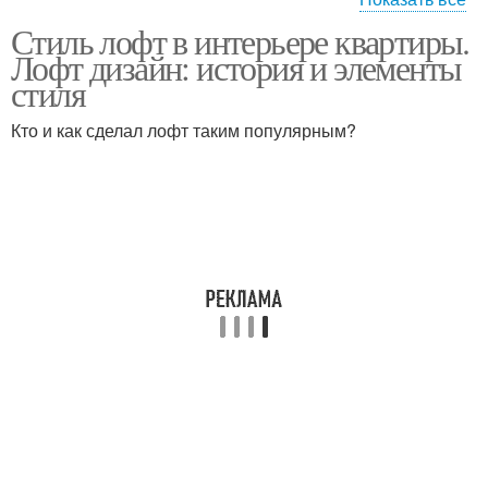
Стиль лофт в интерьере квартиры.
Лофт на примерах
Лофт в квартире
Лофт дизайн: история и элементы
стиля
Кто и как сделал лофт таким популярным?
Лофт для молодой
Лофт в маленькой
Детский лофт