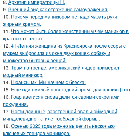
8.
Архетип императрицы III.
9.
Внешний вид как отражение самоуважения.
10.
Почему перед маникюром не надо мазать руки
жирным кремом.
11.
Что может быть более женственным чем маникюр в
красных оттенках.
12.
41-Летняя женщина из Красноярска после ссоры с
мужем выбросила из окна двух кошек, собаку и
множество бытовых вещей.
13.
Трамп в тренде: американский лидер примерил
модный маникюр.
14.
Нюансы мк. Мы начнем с блеска:
15.
Еще один милый новогодний промт для ваших фото:
16.
Гоар аветисян снова делится своими секретами
похудения.
17.
Ногти длинные, заострённой овальной/модной
миндалевидно - стилеттообразной формы.
18.
Осенью 2023 года можно выделить несколько
ключевых трендов маникюра.