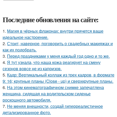
Последние обновления на сайте:
1.
Магия в чёрных флаконах: внутри прячется ваше
идеальное настроение.
2.
Стоит, наверное, поговорить о свадебных макияжах и
как их подобрать.
3.
Перед праздниками у меня каждый год одно и то же.
4.
Я тут узнала, что наша кожа реагирует на смену
сезонов вовсе не из капризов.
5.
Кадр: Вертикальный коллаж из трех кадров, в формате
9: 16; крупные планы (Close - up) и сверхкрупные планы.
6.
На этом кинематографичном снимке запечатлена
женщина, сидящая на водительском сиденье
роскошного автомобиля.
7.
Не меняя внешности, создай гиперреалистичное
детализированное фото.