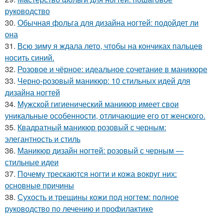
руководство
30.
Обычная фольга для дизайна ногтей: подойдет ли
она
31.
Всю зиму я ждала лето, чтобы на кончиках пальцев
носить синий.
32.
Розовое и чёрное: идеальное сочетание в маникюре
33.
Черно-розовый маникюр: 10 стильных идей для
дизайна ногтей
34.
Мужской гигиенический маникюр имеет свои
уникальные особенности, отличающие его от женского.
35.
Квадратный маникюр розовый с черным:
элегантность и стиль
36.
Маникюр дизайн ногтей: розовый с черным —
стильные идеи
37.
Почему трескаются ногти и кожа вокруг них:
основные причины
38.
Сухость и трещины кожи под ногтем: полное
руководство по лечению и профилактике