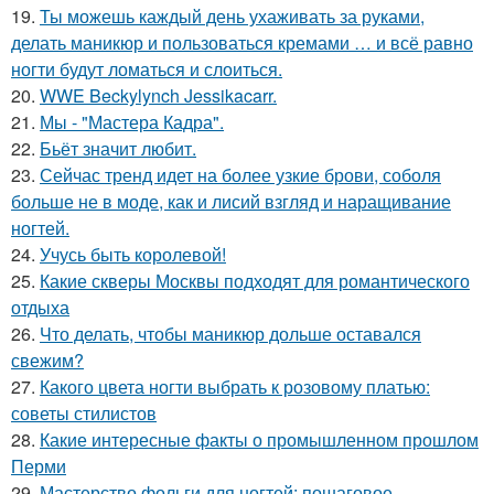
19.
Ты можешь каждый день ухаживать за руками,
делать маникюр и пользоваться кремами … и всё равно
ногти будут ломаться и слоиться.
20.
WWE Beckylynch Jessikacarr.
21.
Мы - "Мастера Кадра".
22.
Бьёт значит любит.
23.
Сейчас тренд идет на более узкие брови, соболя
больше не в моде, как и лисий взгляд и наращивание
ногтей.
24.
Учусь быть королевой!
25.
Какие скверы Москвы подходят для романтического
отдыха
26.
Что делать, чтобы маникюр дольше оставался
свежим?
27.
Какого цвета ногти выбрать к розовому платью:
советы стилистов
28.
Какие интересные факты о промышленном прошлом
Перми
29.
Мастерство фольги для ногтей: пошаговое