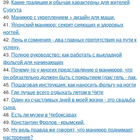
39.
Какие традиции и обычаи характерны для жителей
Сургута
40.
Маникюр с укреплением + дизайн для маши.
41.
Японский маникюр: секрет сияющих и здоровых
ногтей.
42.
Лень и сомнения - два главных препятствия на пути к
успеху.
43.
Полное руководство: как работать с выкладной
фольгой для начинающих
44.
Почему-то у многих представление о маникюре, что
он обязательно должен быть с покрытием (лак/ гель - лак.
45.
Пошаговая инструкция: как наносить фольгу на ногти
46.
Где лучше всего отдыхать летом в Чите
47.
Один из счастливых дней в моей жизни - это свадьба
сына.
48.
Есть ли музеи в Чебоксарах
49.
Константин Фролов - крымский.
50.
Ну ведь правда же говорят, что маникюр поднимает
настроение?