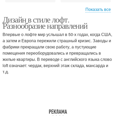
Показать все
Дизайн в стиле лофт.
Детский лофт
Современная квартира
Разнообразие направлений
Впервые о лофте мир услышал в 50-х годах, когда США,
а затем и Европа пережили страшный кризис. Заводы и
фабрики прекращали свою работу, а пустующие
Гламурный лофт
Индустриальный лофт
помещения переоборудовались и превращались в
жилые квартиры. В переводе с английского языка слово
loft означает: чердак, верхний этаж склада, мансарда и
т.д.
Лофт на кухне
Лофт на примерах
Лофт для молодой
Лофт в маленькой