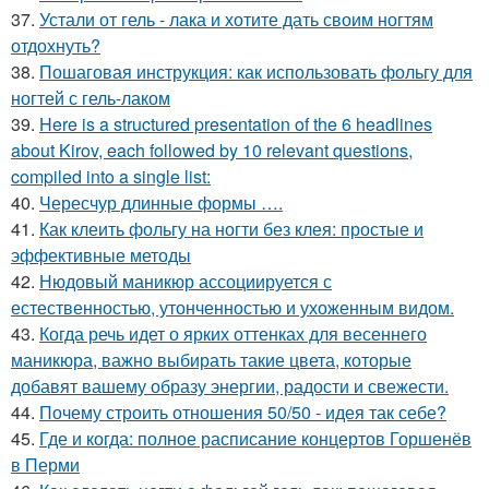
37.
Устали от гель - лака и хотите дать своим ногтям
отдохнуть?
38.
Пошаговая инструкция: как использовать фольгу для
ногтей с гель-лаком
39.
Here is a structured presentation of the 6 headlines
about Kirov, each followed by 10 relevant questions,
compiled into a single list:
40.
Чересчур длинные формы ….
41.
Как клеить фольгу на ногти без клея: простые и
эффективные методы
42.
Нюдовый маникюр ассоциируется с
естественностью, утонченностью и ухоженным видом.
43.
Когда речь идет о ярких оттенках для весеннего
маникюра, важно выбирать такие цвета, которые
добавят вашему образу энергии, радости и свежести.
44.
Почему строить отношения 50/50 - идея так себе?
45.
Где и когда: полное расписание концертов Горшенёв
в Перми