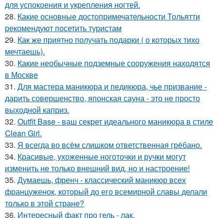
для успокоения и укрепления ногтей.
28.
Какие основные достопримечательности Тольятти
рекомендуют посетить туристам
29.
Как же приятно получать подарки ( о которых тихо
мечтаешь).
30.
Какие необычные подземные сооружения находятся
в Москве
31.
Для мастера маникюра и педикюра, чье призвание -
дарить совершенство, японская сауна - это не просто
выходной каприз.
32.
Outfit Base - ваш секрет идеального маникюра в стиле
Clean Girl.
33.
Я всегда во всём слишком ответственная грёбано.
34.
Красивые, ухоженные ноготочки и ручки могут
изменить не только внешний вид, но и настроение!
35.
Думаешь, френч - классический маникюр всех
француженок, который до его всемирной славы делали
только в этой стране?
36.
Интересный факт про гель - лак.