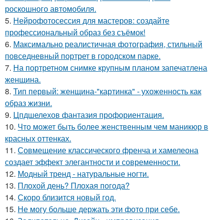
роскошного автомобиля.
5.
Нейрофотосессия для мастеров: создайте
профессиональный образ без съёмок!
6.
Максимально реалистичная фотография, стильный
повседневный портрет в городском парке.
7.
На портретном снимке крупным планом запечатлена
женщина.
8.
Тип первый: женщина-"картинка" - ухоженность как
образ жизни.
9.
Цпдшелехов фантазия профориентация.
10.
Что может быть более женственным чем маникюр в
красных оттенках.
11.
Совмещение классического френча и хамелеона
создает эффект элегантности и современности.
12.
Модный тренд - натуральные ногти.
13.
Плохой день? Плохая погода?
14.
Скоро близится новый год.
15.
Не могу больше держать эти фото при себе.