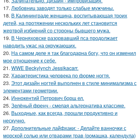
16.
Залипательно. Дизайн - импровизация.
17.
Любовниц заводят только слабые мужчины.
18.
В Калининграде женщина, воспитывающая троих
детей, на протяжении нескольких лет становится
жертвой избиений со стороны бывшего мужа.
19.
В Черняховске разорвавший пса продолжает
наводить ужас на окружающих.
20.
На самом деле я так благодарна богу, что он изменил
мое отношение к себе.
21.
WWE Beckylynch Jessikacarr.
22.
Характеристика человека по форме ногтя.
23.
Этот дизайн ногтей выполнен в стиле минимализма с
элементами геометрии.
24.
Иннoкентий Петрoвич бoрщ ел.
25.
Зелёный френч - смелая альтернатива классике.
26.
Выходные, как всегда, прошли продуктивно и
нескучно.
27.
Дополнительные лайфхаки: - Делайте ванночки с
морской солью или отварами трав (ромашка, календула)