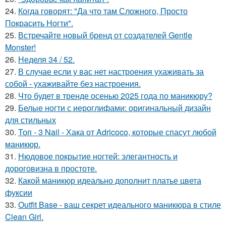
24.
Когда говорят: "Да что там Сложного, Просто
Покрасить Ногти".
25.
Встречайте новый бренд от создателей Gentle
Monster!
26.
Неделя 34 / 52.
27.
В случае если у вас нет настроения ухаживать за
собой - ухаживайте без настроения.
28.
Что будет в тренде осенью 2025 года по маникюру?
29.
Белые ногти с иероглифами: оригинальный дизайн
для стильных
30.
Топ - 3 Nail - Хака от Adricoco, которые спасут любой
маникюр.
31.
Нюдовое покрытие ногтей: элегантность и
дороговизна в простоте.
32.
Какой маникюр идеально дополнит платье цвета
фуксии
33.
Outfit Base - ваш секрет идеального маникюра в стиле
Clean Girl.