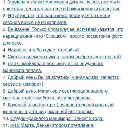
1.
Увидела я значит маникюр и думаю, ну всё, вот мы и
приехали, теперь у нас ещё и божьи коровки на ногтях.
2.
Я тут узнала, что наша кожа реагирует на смену
сезонов вовсе не из капризов.
3.
Внимание! Только в том случае, если вам кажется, что
наращивание - это "Слишком", просто посмотрите фото
до/после.
4.
Надоело, что база дает отслойки?
5.
Сколько времени нужно, чтобы выбрать цвет ногтей?
6.
Лея Самойлова в больницу из-за неудачного
маникюра попала.
7.
Добрый день. Вы за эстетику, минимализм, качество,
сервис и комфорт?
8.
Добрый день. Маникюр у сертифицированного
мастера с опытом более пяти лет делала.
9.
Крупный план (портрет) очаровательной молодой
женщины в уютной домашней обстановке.
10.
Студии красивого маникюра "Блики" 2 года!
11.
8-15 Марта. Деньвкотором потепление.