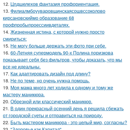
12.
Цпдшелехов фантазия профориентация.
13.
Филиалмбоууваровщинскаясошвссоколово
кирсановскиймо образование 68
профпробыпроессиивдеталях.
14.
Жизненная истина, с которой нужно просто
смириться:
15.
Не могу больше держать эти фото при себе.
16.
60-Летняя супермодель 90-х Полина поризкова
показывает себя без фильтров, чтобы доказать, что мы
все не идеальны.
17.
Как адаптировать дизайн под длину?
18.
Не по теме, но очень нужна помощь.
19.
Моя мама много лет ходила к одному и тому же
мастеру маникюра.
20.
Обрезной или классический маникюр.
21.
В один прекрасный осенний день я решила сбежать
от городской суеты и отправиться на природу.
22.
Быть мастером маникюра - это целый мир, согласны?
23.
"Здоровье как Капитал".