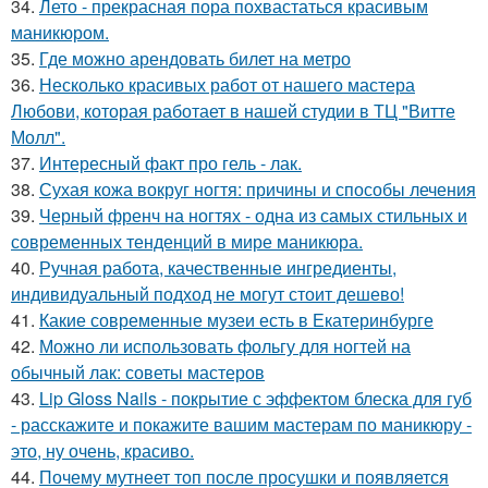
34.
Лето - прекрасная пора похвастаться красивым
маникюром.
35.
Где можно арендовать билет на метро
36.
Несколько красивых работ от нашего мастера
Любови, которая работает в нашей студии в ТЦ "Витте
Молл".
37.
Интересный факт про гель - лак.
38.
Сухая кожа вокруг ногтя: причины и способы лечения
39.
Черный френч на ногтях - одна из самых стильных и
современных тенденций в мире маникюра.
40.
Ручная работа, качественные ингредиенты,
индивидуальный подход не могут стоит дешево!
41.
Какие современные музеи есть в Екатеринбурге
42.
Можно ли использовать фольгу для ногтей на
обычный лак: советы мастеров
43.
Lip Gloss Nails - покрытие с эффектом блеска для губ
- расскажите и покажите вашим мастерам по маникюру -
это, ну очень, красиво.
44.
Почему мутнеет топ после просушки и появляется