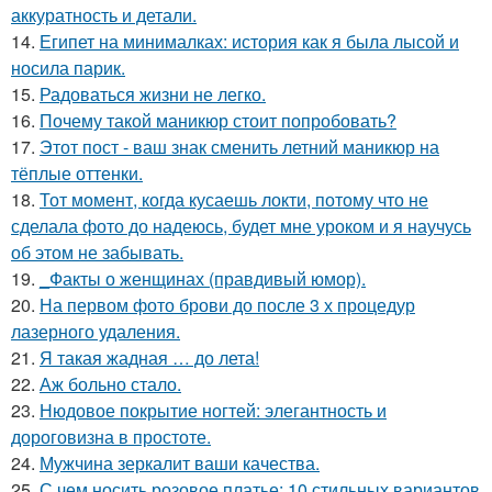
аккуратность и детали.
14.
Египет на минималках: история как я была лысой и
носила парик.
15.
Радоваться жизни не легко.
16.
Почему такой маникюр стоит попробовать?
17.
Этот пост - ваш знак сменить летний маникюр на
тёплые оттенки.
18.
Тот момент, когда кусаешь локти, потому что не
сделала фото до надеюсь, будет мне уроком и я научусь
об этом не забывать.
19.
_Факты о женщинах (правдивый юмор).
20.
На первом фото брови до после 3 х процедур
лазерного удаления.
21.
Я такая жадная … до лета!
22.
Аж больно стало.
23.
Нюдовое покрытие ногтей: элегантность и
дороговизна в простоте.
24.
Мужчина зеркалит ваши качества.
25.
С чем носить розовое платье: 10 стильных вариантов