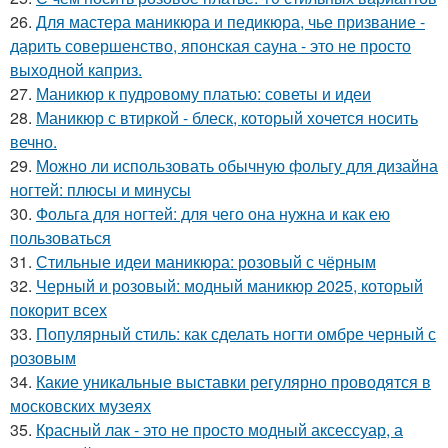
26.
Для мастера маникюра и педикюра, чье призвание -
дарить совершенство, японская сауна - это не просто
выходной каприз.
27.
Маникюр к пудровому платью: советы и идеи
28.
Маникюр с втиркой - блеск, который хочется носить
вечно.
29.
Можно ли использовать обычную фольгу для дизайна
ногтей: плюсы и минусы
30.
Фольга для ногтей: для чего она нужна и как ею
пользоваться
31.
Стильные идеи маникюра: розовый с чёрным
32.
Черный и розовый: модный маникюр 2025, который
покорит всех
33.
Популярный стиль: как сделать ногти омбре черный с
розовым
34.
Какие уникальные выставки регулярно проводятся в
московских музеях
35.
Красный лак - это не просто модный аксессуар, а