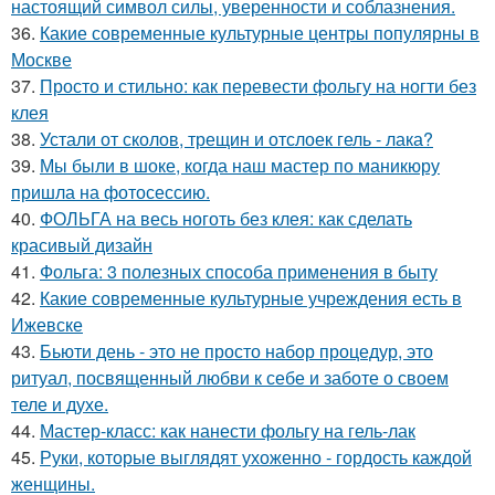
настоящий символ силы, уверенности и соблазнения.
36.
Какие современные культурные центры популярны в
Москве
37.
Просто и стильно: как перевести фольгу на ногти без
клея
38.
Устали от сколов, трещин и отслоек гель - лака?
39.
Мы были в шоке, когда наш мастер по маникюру
пришла на фотосессию.
40.
ФОЛЬГА на весь ноготь без клея: как сделать
красивый дизайн
41.
Фольга: 3 полезных способа применения в быту
42.
Какие современные культурные учреждения есть в
Ижевске
43.
Бьюти день - это не просто набор процедур, это
ритуал, посвященный любви к себе и заботе о своем
теле и духе.
44.
Мастер-класс: как нанести фольгу на гель-лак
45.
Руки, которые выглядят ухоженно - гордость каждой
женщины.