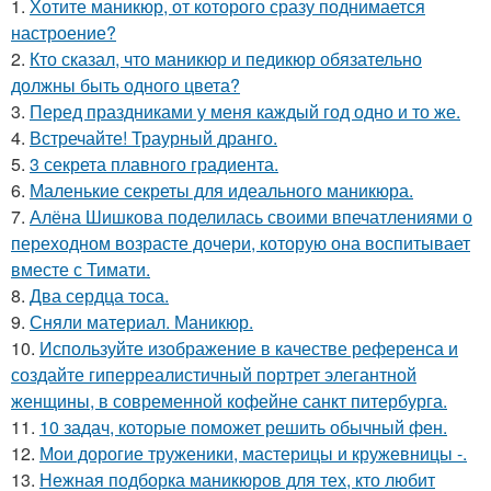
1.
Хотите маникюр, от которого сразу поднимается
настроение?
2.
Кто сказал, что маникюр и педикюр обязательно
должны быть одного цвета?
3.
Перед праздниками у меня каждый год одно и то же.
4.
Встречайте! Траурный дранго.
5.
3 секрета плавного градиента.
6.
Маленькие секреты для идеального маникюра.
7.
Алёна Шишкова поделилась своими впечатлениями о
переходном возрасте дочери, которую она воспитывает
вместе с Тимати.
8.
Два сердца тоса.
9.
Сняли материал. Маникюр.
10.
Используйте изображение в качестве референса и
создайте гиперреалистичный портрет элегантной
женщины, в современной кофейне санкт питербурга.
11.
10 задач, которые поможет решить обычный фен.
12.
Мои дорогие труженики, мастерицы и кружевницы -.
13.
Нежная подборка маникюров для тех, кто любит