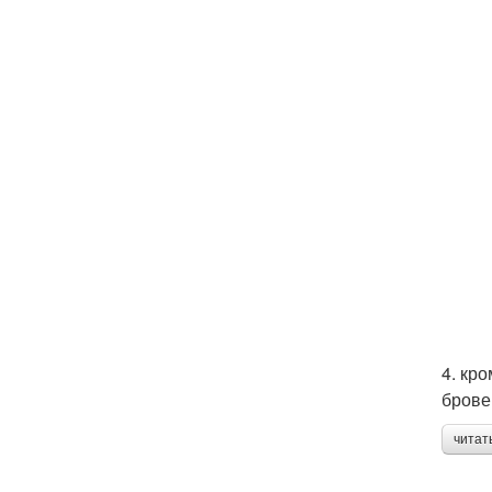
4. кр
брове
читат