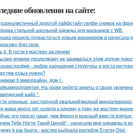
ледние обновления на сайте:
трареалистичный дорогой лайфстайл селфи снимок на фро
борка стильной школьной одежды для мальчиков с WB.
ушка решила похвастаться новым маникюром и написала по
 красиво блестели.
ь 6. В гости к мастеру заглянем!
ьские мужики продолжают не заниматься этим долгие поко
ходистрофия - любое нарушение структуры и роста ногтево
ногтям отдых нужен?
нимаю 5 микрорайон, дом 1.
айкамероприятия. На уроке ребята анкеты о своих увлечени
вампирский вайб *.
гти длинные, заострённой овальной/модной миндалевидно 
я мама много лет ходила к одному и тому же мастеру мани
йчас его просят чаще, чем френч и красный вместе взятые.
ачем Тебе Ногти Такой Ценой" - написали мне однажды в к
чему я как бьюти - мастер выбрала коктейли Energy Diet.