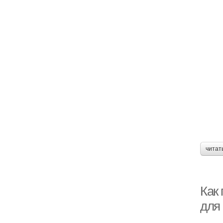
читат
Как
для