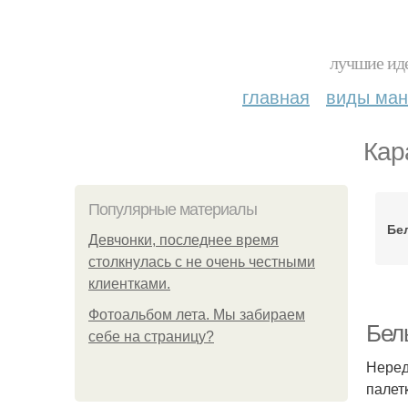
лучшие иде
главная
виды ма
Кар
Популярные материалы
Бе
Девчонки, последнее время
столкнулась с не очень честными
клиентками.
Фотоальбом лета. Мы забираем
Бел
себе на страницу?
Неред
палет