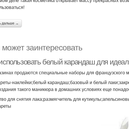
мом деле такая косметика открывает массу прекрасных во
льзоваться!
ь дальше →
 может заинтересовать
 использовать белый карандаш для идеал
азинах продаются специальные наборы для французского ма
реты-наклейки;белый карандаш;базовый и белый лаки;закр
оздания такого маникюра в домашних условиях еще понадо
тво для снятия лака;размягчитель для кутикулы;апельсинов
ареты