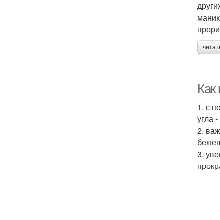
други
маник
прори
читат
Как 
1. с 
угла 
2. ва
бежев
3. ув
прокр