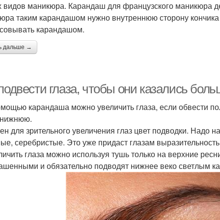
х видов маникюра. Карандаш для французского маникюра де
юра таким карандашом нужно внутреннюю сторону кончика н
совывать карандашом.
ь дальше →
подвести глаза, чтобы они казались боль
помощью карандаша можно увеличить глаза, если обвести п
- нижнюю.
жен для зрительного увеличения глаз цвет подводки. Надо на
ые, серебристые. Это уже придаст глазам выразительность
еличить глаза можно используя тушь только на верхние рес
ашенными и обязательно подводят нижнее веко светлым к