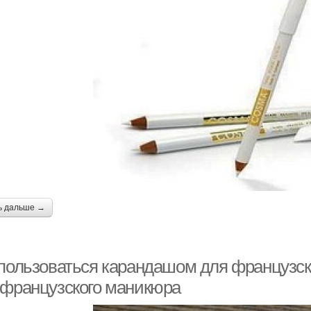
ь дальше →
 пользоваться карандашом для французс
 французского маникюра