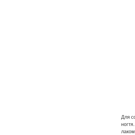
Для с
ногтя
лаком