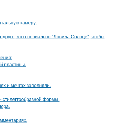
нтальную камеру.
друге, что специально "Ловила Солнце", чтобы
ления:
й пластины.
ях и мечтах заполняли.
- стилеттообразной формы.
кюра.
омментариях.