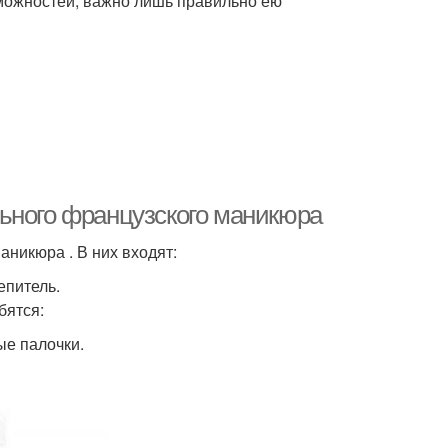
зможностей, важно лишь правильно ею
ьного французского маникюра
никюра . В них входят:
епитель.
бятся:
ые палочки.