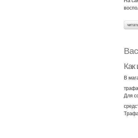
На са
воспо
читат
Вас
Как
В маг
трафа
Для с
средс
Траф