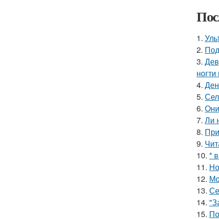
Пос
1.
Уль
2.
Под
3.
Дев
ногти
4.
Ден
5.
Сел
6.
Они
7.
Ли 
8.
При
9.
Чит
10.
* 
11.
Но
12.
Мо
13.
Се
14.
"З
15.
По