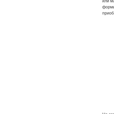
или м
формы
приоб