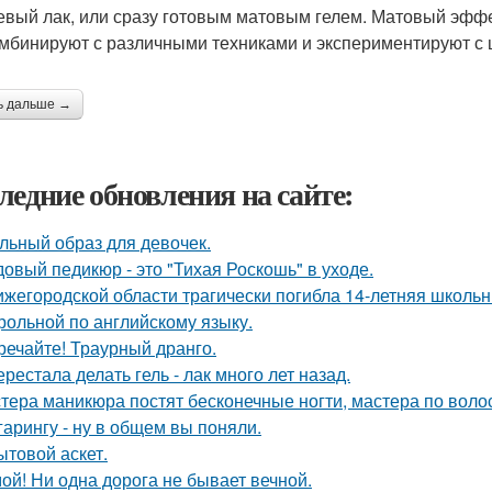
евый лак, или сразу готовым матовым гелем. Матовый эфф
омбинируют с различными техниками и экспериментируют с 
ь дальше →
ледние обновления на сайте:
льный образ для девочек.
овый педикюр - это "Тихая Роскошь" в уходе.
ижегородской области трагически погибла 14-летняя школьн
трольной по английскому языку.
речайте! Траурный дранго.
ерестала делать гель - лак много лет назад.
тера маникюра постят бесконечные ногти, мастера по воло
гарингу - ну в общем вы поняли.
ытовой аскет.
ой! Ни одна дорога не бывает вечной.