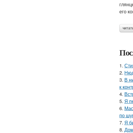
глянц
его к
читат
Пос
1.
Сти
2.
Нюд
3.
В н
к кон
4.
Вст
5.
Я п
6.
Мас
по шу
7.
Я б
8.
Дом