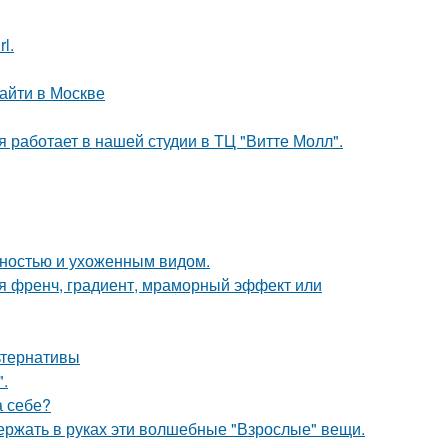
l.
айти в Москве
 работает в нашей студии в ТЦ "Витте Молл".
нностью и ухоженным видом.
я френч, градиент, мраморный эффект или
льтернативы
.
а себе?
ержать в руках эти волшебные "Взрослые" вещи.