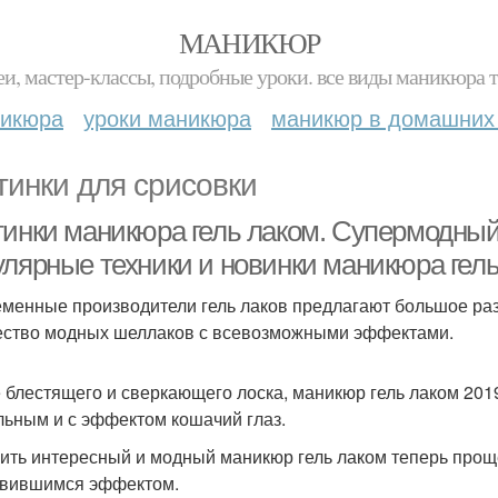
МАНИКЮР
и, мастер-классы, подробные уроки. все виды маникюра т
никюра
уроки маникюра
маникюр в домашних
тинки для срисовки
тинки маникюра гель лаком. Супермодный
улярные техники и новинки маникюра гел
менные производители гель лаков предлагают большое разн
ство модных шеллаков с всевозможными эффектами.
 блестящего и сверкающего лоска, маникюр гель лаком 201
льным и с эффектом кошачий глаз.
ить интересный и модный маникюр гель лаком теперь проще 
вившимся эффектом.