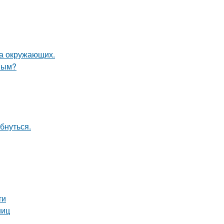
на окружающих.
овым?
бнуться.
ти
ниц