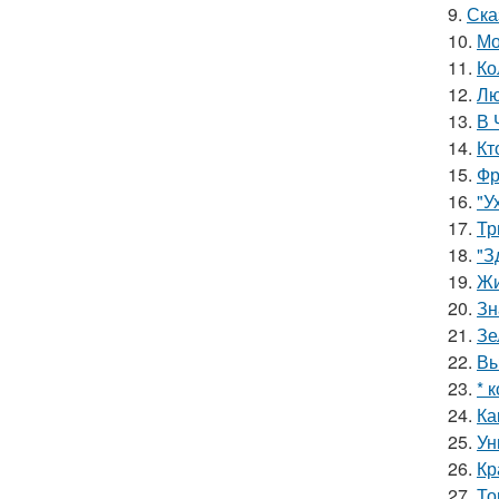
9.
Ска
10.
Мо
11.
Ко
12.
Лю
13.
В 
14.
Кт
15.
Фр
16.
"У
17.
Тр
18.
"З
19.
Жи
20.
Зн
21.
Зе
22.
Вы
23.
* 
24.
Ка
25.
Ун
26.
Кр
27.
То