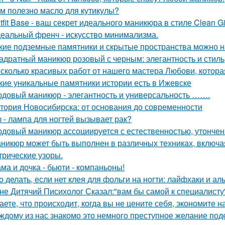
м полезно масло для кутикулы?
tfit Base - ваш секрет идеального маникюра в стиле Clean Gir
еальный френч - искусство минимализма.
кие подземные памятники и скрытые пространства можно н
адратный маникюр розовый с черным: элегантность и стиль
сколько красивых работ от нашего мастера Любови, которая
кие уникальные памятники истории есть в Ижевске
довый маникюр - элегантность и универсальность …….
тория Новосибирска: от основания до современности
 - лампа для ногтей вызывает рак?
довый маникюр ассоциируется с естественностью, утонче
никюр может быть выполнен в различных техниках, включа
трические узоры.
ма и дочка - бьюти - компаньоны!
о делать, если нет клея для фольги на ногти: лайфхаки и а
не Дитячий Писихолог Сказал:"вам бы самой к специалисту"
аете, что происходит, когда вы не цените себя, экономите н
ждому из нас знакомо это немного преступное желание под