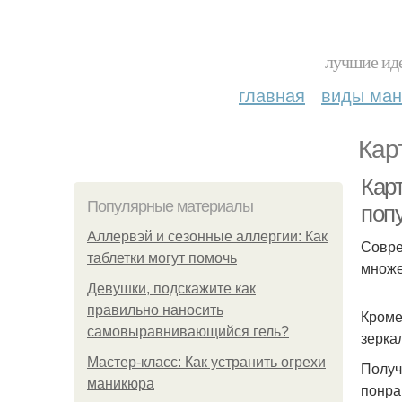
лучшие иде
главная
виды ма
Кар
Кар
Популярные материалы
поп
Аллервэй и сезонные аллергии: Как
Совре
таблетки могут помочь
множе
Девушки, подскажите как
правильно наносить
Кроме
самовыравнивающийся гель?
зерка
Мастер-класс: Как устранить огрехи
Получ
маникюра
понра