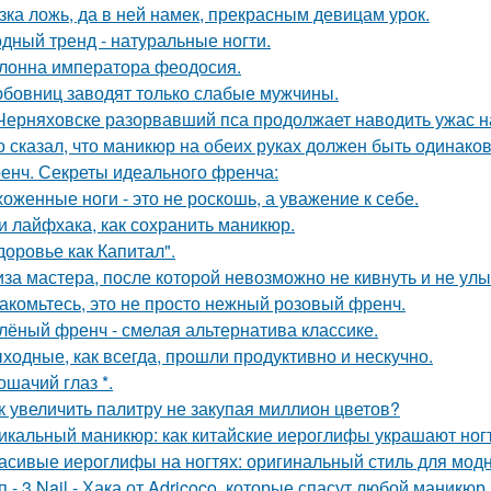
зка ложь, да в ней намек, прекрасным девицам урок.
дный тренд - натуральные ногти.
лонна императора феодосия.
бовниц заводят только слабые мужчины.
Черняховске разорвавший пса продолжает наводить ужас 
о сказал, что маникюр на обеих руках должен быть одинак
енч. Секреты идеального френча:
хоженные ноги - это не роскошь, а уважение к себе.
и лайфхака, как сохранить маникюр.
доровье как Капитал".
за мастера, после которой невозможно не кивнуть и не улы
акомьтесь, это не просто нежный розовый френч.
лёный френч - смелая альтернатива классике.
ходные, как всегда, прошли продуктивно и нескучно.
кошачий глаз *.
к увеличить палитру не закупая миллион цветов?
икальный маникюр: как китайские иероглифы украшают ног
асивые иероглифы на ногтях: оригинальный стиль для мод
п - 3 Nail - Хака от Adricoco, которые спасут любой маникюр.