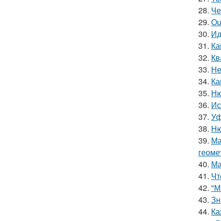
28.
Че
29.
Ou
30.
Ид
31.
Ка
32.
Кв
33.
Не
34.
Ка
35.
Ню
36.
Ис
37.
Уф
38.
Ню
39.
Ма
геоме
40.
Ма
41.
Чт
42.
"М
43.
Зн
44.
Ка