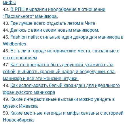
мифы
42.
В РПЦ выразили неодобрение в отношении
"Пасхального" маникюра.
43.
Где лучше всего отдыхать летом в Чите
44.
Делюсь с вами своим новым маникюром.
45.
Fashion nails: стильные идеи декора для маникюра в
Wildberries
46.
Есть ли в городе исторические места, связанные с
его основанием
47.
Как это прекрасно быть девушкой, ухаживать за
собой, выбирать красивый наряд и безделушки, спа,
маникюр и всё эти женские штучки.
48.
Как использовать белый карандаш для идеального
французского маникюра
49.
Какие интерактивные выставки можно увидеть в
музеях Ижевска
50.
Какие местные легенды и мифы связаны с историей
Новосибирска