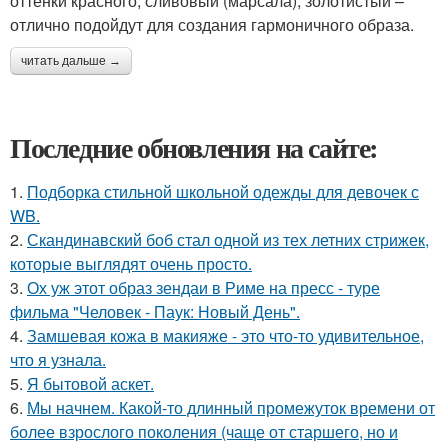
оттенки красного, сливовый (марсала), золотистый –
отлично подойдут для создания гармоничного образа.
читать дальше →
Последние обновления на сайте:
1.
Подборка стильной школьной одежды для девочек с
WB.
2.
Скандинавский боб стал одной из тех летних стрижек,
которые выглядят очень просто.
3.
Ох уж этот образ зендаи в Риме на пресс - туре
фильма "Человек - Паук: Новый День".
4.
Замшевая кожа в макияже - это что-то удивительное,
что я узнала.
5.
Я бытовой аскет.
6.
Мы начнем. Какой-то длинный промежуток времени от
более взрослого поколения (чаще от старшего, но и