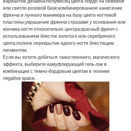
вариантов дизайна:полумесяц цвета бордо на бежевой
или светло-розовой базе;комбинированное нанесение
френча и лунного маникюра на базу цвета ногтевой
пластины;украшение френча стразами у основания или
кончика ногтя относительно центра;красный френч с
использованием блесток золотого или серебряного
цвета;полное перекрытие одного ногтя блестящим
пигментом.
Если вы хотите добиться таинственного, магического
эффекта, выберите камуфлирующий гель-лак в
комбинации с темно-бордовым цветом в технике
negative space.