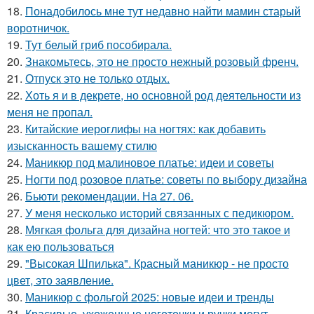
18.
Понадобилось мне тут недавно найти мамин старый
воротничок.
19.
Тут белый гриб пособирала.
20.
Знакомьтесь, это не просто нежный розовый френч.
21.
Отпуск это не только отдых.
22.
Хоть я и в декрете, но основной род деятельности из
меня не пропал.
23.
Китайские иероглифы на ногтях: как добавить
изысканность вашему стилю
24.
Маникюр под малиновое платье: идеи и советы
25.
Ногти под розовое платье: советы по выбору дизайна
26.
Бьюти рекомендации. На 27. 06.
27.
У меня несколько историй связанных с педикюром.
28.
Мягкая фольга для дизайна ногтей: что это такое и
как ею пользоваться
29.
"Высокая Шпилька". Красный маникюр - не просто
цвет, это заявление.
30.
Маникюр с фольгой 2025: новые идеи и тренды
31.
Красивые, ухоженные ноготочки и ручки могут