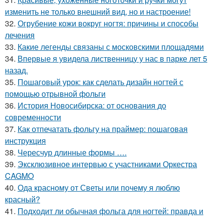
изменить не только внешний вид, но и настроение!
32.
Огрубение кожи вокруг ногтя: причины и способы
лечения
33.
Какие легенды связаны с московскими площадями
34.
Впервые я увидела лиственницу у нас в парке лет 5
назад.
35.
Пошаговый урок: как сделать дизайн ногтей с
помощью отрывной фольги
36.
История Новосибирска: от основания до
современности
37.
Как отпечатать фольгу на праймер: пошаговая
инструкция
38.
Чересчур длинные формы ….
39.
Эксклюзивное интервью с участниками Оркестра
CAGMO
40.
Ода красному от Светы или почему я люблю
красный?
41.
Подходит ли обычная фольга для ногтей: правда и