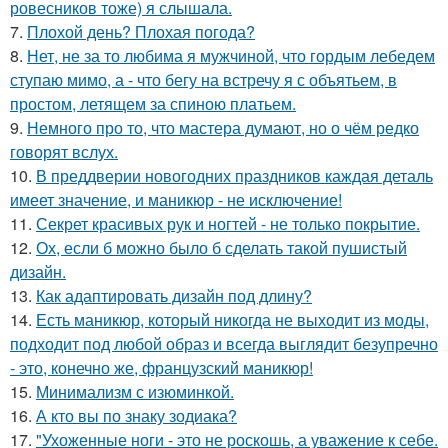
ровесников тоже) я слышала.
7.
Плохой день? Плохая погода?
8.
Нет, не за то любима я мужчиной, что гордым лебедем
ступаю мимо, а - что бегу на встречу я с объятьем, в
простом, летящем за спиною платьем.
9.
Немного про то, что мастера думают, но о чём редко
говорят вслух.
10.
В преддверии новогодних праздников каждая деталь
имеет значение, и маникюр - не исключение!
11.
Секрет красивых рук и ногтей - не только покрытие.
12.
Ох, если б можно было б сделать такой пушистый
дизайн.
13.
Как адаптировать дизайн под длину?
14.
Есть маникюр, который никогда не выходит из моды,
подходит под любой образ и всегда выглядит безупречно
- это, конечно же, французский маникюр!
15.
Минимализм с изюминкой.
16.
А кто вы по знаку зодиака?
17.
"Ухоженные ноги - это не роскошь, а уважение к себе.