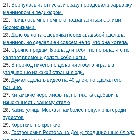
21.
Вернулась из отпуска и сразу порадовала варварку
маникюром и педикюром!
22.
Пришлось мне немного подзапариться с этими
босоножками.
23.
Дело было так: девочка перед свадьбой сделала
маникюр, но сделали ей совсем не то, что она хотела.
24.
Срочно продам. Брала для себя, но поняла, что не
хватает времени делать себе ногти.
25.
В период ничего не делания люблю играть в
угадывание из какой страны люди.
26.
Думал сделать видео на 40 дней, но сделал его
раньше.
27.
Китайские иероглифы на ногтях: как добавить
изысканность вашему стилю
28.
Какие улицы Москвы наиболее популярны среди
туристов
29.
Короткие, но крепкие!
30.
Гастрономия Ростова-на-Дону: традиционные блюда
и кулинарные изыски