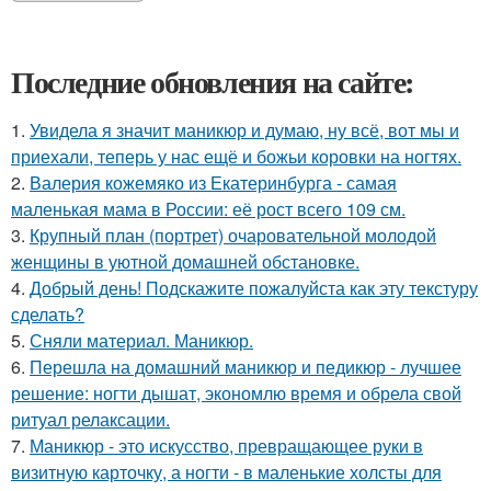
Последние обновления на сайте:
1.
Увидела я значит маникюр и думаю, ну всё, вот мы и
приехали, теперь у нас ещё и божьи коровки на ногтях.
2.
Валерия кожемяко из Екатеринбурга - самая
маленькая мама в России: её рост всего 109 см.
3.
Крупный план (портрет) очаровательной молодой
женщины в уютной домашней обстановке.
4.
Добрый день! Подскажите пожалуйста как эту текстуру
сделать?
5.
Сняли материал. Маникюр.
6.
Перешла на домашний маникюр и педикюр - лучшее
решение: ногти дышат, экономлю время и обрела свой
ритуал релаксации.
7.
Маникюр - это искусство, превращающее руки в
визитную карточку, а ногти - в маленькие холсты для