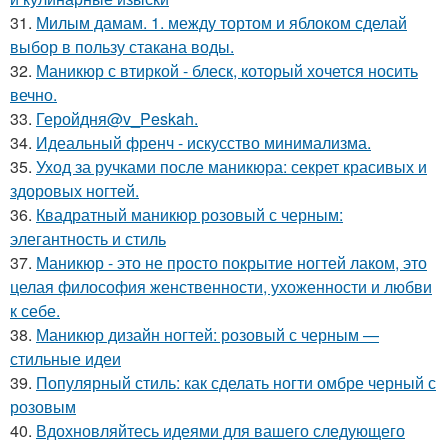
31.
Милым дамам. 1. между тортом и яблоком сделай
выбор в пользу стакана воды.
32.
Маникюр с втиркой - блеск, который хочется носить
вечно.
33.
Геройдня@v_Peskah.
34.
Идеальный френч - искусство минимализма.
35.
Уход за ручками после маникюра: секрет красивых и
здоровых ногтей.
36.
Квадратный маникюр розовый с черным:
элегантность и стиль
37.
Маникюр - это не просто покрытие ногтей лаком, это
целая философия женственности, ухоженности и любви
к себе.
38.
Маникюр дизайн ногтей: розовый с черным —
стильные идеи
39.
Популярный стиль: как сделать ногти омбре черный с
розовым
40.
Вдохновляйтесь идеями для вашего следующего