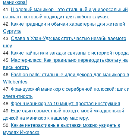
маникюра!
41.
Нюдовый маникюр - это стильный и универсальный
вариант, который подходит для любого случая.
42.
Какие традиции и обычаи характерны для жителей
Сургута
43.
Слава в Улан-Удэ: как стать частью незабываемого
шоу
44.
Какие тайны или загадки связаны с историей города
45.
Мастер-класс: Как правильно переводить фольгу на
весь ноготь
46.
Fashion nails: стильные идеи декора для маникюра в
Wildberries
47.
Французский маникюр с серебряной полоской: шик и
элегантность
48.
Френч маникюр за 10 минут: простая инструкция
49.
Ещё один совместный поход с моей младшенькой
дочкой на маникюр к нашему мастеру.
50.
Какие интерактивные выставки можно увидеть в
музеях Ижевска