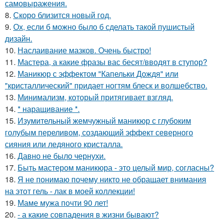
самовыражения.
8.
Скоро близится новый год.
9.
Ох, если б можно было б сделать такой пушистый
дизайн.
10.
Наслаивание мазков. Очень быстро!
11.
Мастера, а какие фразы вас бесят/вводят в ступор?
12.
Маникюр с эффектом "Капельки Дождя" или
"кристаллический" придает ногтям блеск и волшебство.
13.
Минимализм, который притягивает взгляд.
14.
* наращивание *.
15.
Изумительный жемчужный маникюр с глубоким
голубым переливом, создающий эффект северного
сияния или ледяного кристалла.
16.
Давно не было чернухи.
17.
Быть мастером маникюра - это целый мир, согласны?
18.
Я не понимаю почему никто не обращает внимания
на этот гель - лак в моей коллекции!
19.
Маме мужа почти 90 лет!
20.
- а какие совпадения в жизни бывают?