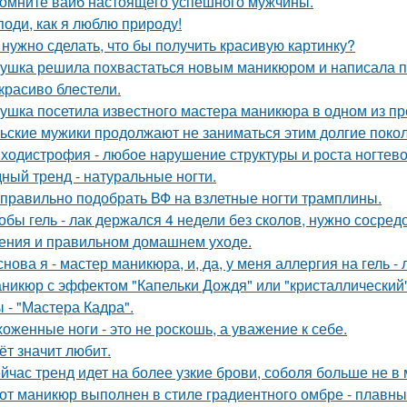
омните вайб настоящего успешного мужчины.
поди, как я люблю природу!
 нужно сделать, что бы получить красивую картинку?
ушка решила похвастаться новым маникюром и написала по
 красиво блeстели.
ушка посетила известного мастера маникюра в одном из пр
ьские мужики продолжают не заниматься этим долгие поко
ходистрофия - любое нарушение структуры и роста ногтево
ный тренд - натуральные ногти.
 правильно подобрать ВФ на взлетные ногти трамплины.
обы гель - лак держался 4 недели без сколов, нужно сосред
ения и правильном домашнем уходе.
снова я - мастер маникюра, и, да, у меня аллергия на гель - 
никюр с эффектом "Капельки Дождя" или "кристаллический"
 - "Мастера Кадра".
хоженные ноги - это не роскошь, а уважение к себе.
ёт значит любит.
йчас тренд идет на более узкие брови, соболя больше не в 
от маникюр выполнен в стиле градиентного омбре - плавны