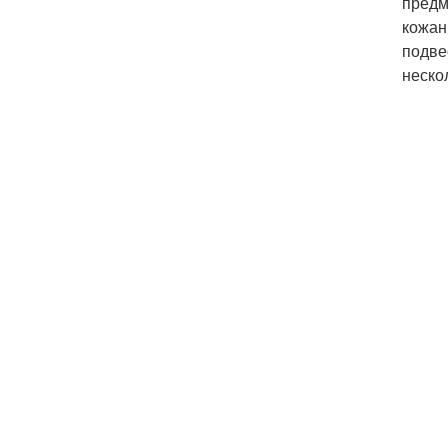
предм
кожан
подве
неско