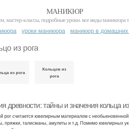
МАНИКЮР
и, мастер-классы, подробные уроки. все виды маникюра т
никюра
уроки маникюра
маникюр в домашних
ьцо из рога
Кольцов из
льца из рога
рога
я древности: тайны и значения кольца из
й рог считается ювелирным материалом с необыкновенной т
ы, пряжки, талисманы, амулеты и т.д. Помимо ювелирных у