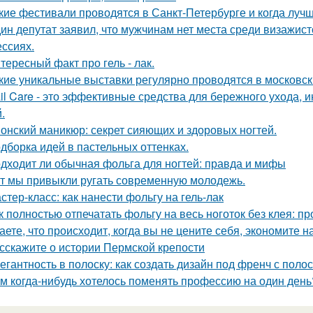
кие фестивали проводятся в Санкт-Петербурге и когда лучш
ин депутат заявил, что мужчинам нет места среди визажист
ссиях.
тересный факт про гель - лак.
кие уникальные выставки регулярно проводятся в московск
il Care - это эффективные средства для бережного ухода, 
.
онский маникюр: секрет сияющих и здоровых ногтей.
дборка идей в пастельных оттенках.
дходит ли обычная фольга для ногтей: правда и мифы
т мы привыкли ругать современную молодежь.
стер-класс: как нанести фольгу на гель-лак
к полностью отпечатать фольгу на весь ноготок без клея: 
аете, что происходит, когда вы не цените себя, экономите н
сскажите о истории Пермской крепости
егантность в полоску: как создать дизайн под френч с поло
м когда-нибудь хотелось поменять профессию на один день