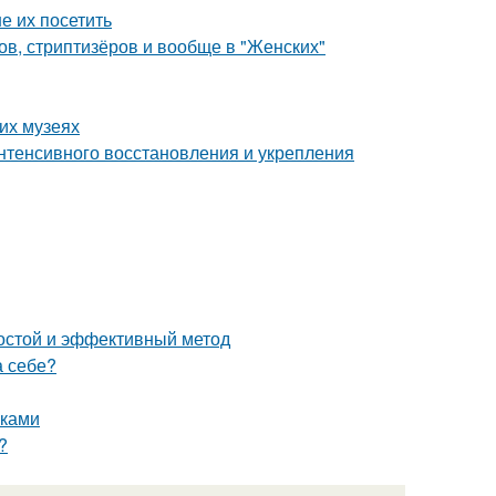
е их посетить
ов, стриптизёров и вообще в "Женских"
их музеях
интенсивного восстановления и укрепления
простой и эффективный метод
а себе?
сками
?