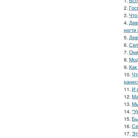
1.
Всп
2.
Гос
3.
Что
4.
Дeв
ногти
5.
Дев
6.
Сел
7.
Они
8.
Мод
9.
Как
10.
Чт
нанес
11.
И 
12.
Ма
13.
Мы
14.
"У
15.
Бь
16.
Се
17.
Эт