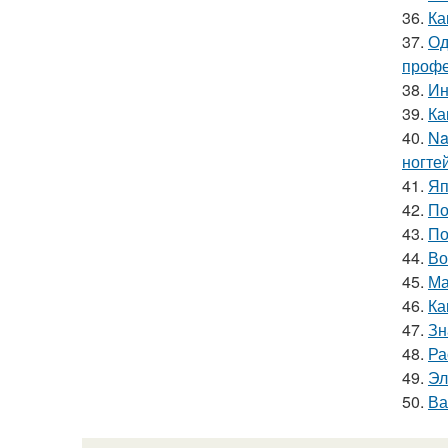
36.
Ка
37.
Од
профе
38.
Ин
39.
Ка
40.
Na
ногтей
41.
Яп
42.
По
43.
По
44.
Во
45.
Ма
46.
Ка
47.
Зн
48.
Ра
49.
Эл
50.
Ва