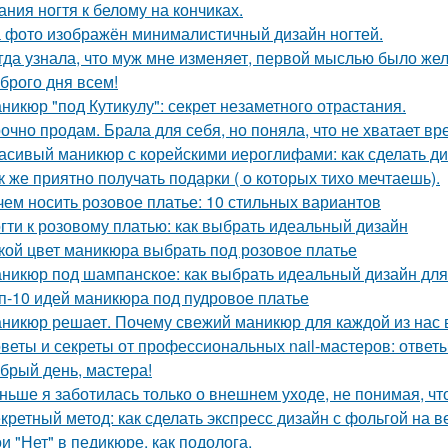
ания ногтя к белому на кончиках.
 фото изображён минималистичный дизайн ногтей.
гда узнала, что муж мне изменяет, первой мыслью было жел
брого дня всем!
никюр "под Кутикулу": секрет незаметного отрастания.
очно продам. Брала для себя, но поняла, что не хватает вр
асивый маникюр с корейскими иероглифами: как сделать ди
к же приятно получать подарки ( о которых тихо мечтаешь).
чем носить розовое платье: 10 стильных вариантов
гти к розовому платью: как выбрать идеальный дизайн
кой цвет маникюра выбрать под розовое платье
никюр под шампанское: как выбрать идеальный дизайн для
п-10 идей маникюра под пудровое платье
никюр решает. Почему свежий маникюр для каждой из нас 
веты и секреты от профессиональных nail-мастеров: ответ
брый день, мастера!
ньше я заботилась только о внешнем уходе, не понимая, чт
кретный метод: как сделать экспресс дизайн с фольгой на ве
и "Нет" в педикюре, как подолога.