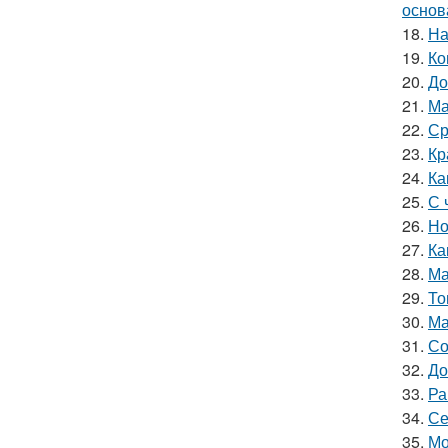
основ
18.
На
19.
Ко
20.
До
21.
Ма
22.
Ср
23.
Кр
24.
Ка
25.
С 
26.
Но
27.
Ка
28.
Ма
29.
То
30.
Ма
31.
Со
32.
До
33.
Ра
34.
Се
35.
Мо