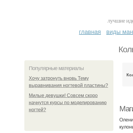
лучшие иде
главная
виды ма
Кол
Популярные материалы
Ко
Хочу затронуть вновь Тему
выравнивания ногтевой пластины?
Милые девушки! Совсем скоро
начнутся курсы по моделированию
Маги
ногтей?
Олени
кулон