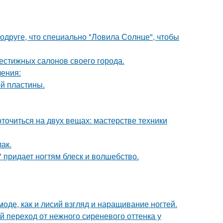
друге, что специально "Ловила Солнце", чтобы
естижных салонов своего города.
ления:
й пластины.
оточиться на двух вещах: мастерстве техники
лак.
 придает ногтям блеск и волшебство.
моде, как и лисий взгляд и наращивание ногтей.
й переход от нежного сиреневого оттенка у