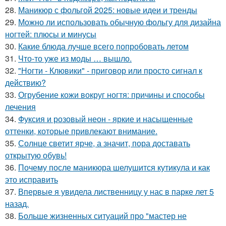
28.
Маникюр с фольгой 2025: новые идеи и тренды
29.
Можно ли использовать обычную фольгу для дизайна
ногтей: плюсы и минусы
30.
Какие блюда лучше всего попробовать летом
31.
Что-то уже из моды … вышло.
32.
"Ногти - Клювики" - приговор или просто сигнал к
действию?
33.
Огрубение кожи вокруг ногтя: причины и способы
лечения
34.
Фуксия и розовый неон - яркие и насыщенные
оттенки, которые привлекают внимание.
35.
Солнце светит ярче, а значит, пора доставать
открытую обувь!
36.
Почему после маникюра шелушится кутикула и как
это исправить
37.
Впервые я увидела лиственницу у нас в парке лет 5
назад.
38.
Больше жизненных ситуаций про "мастер не