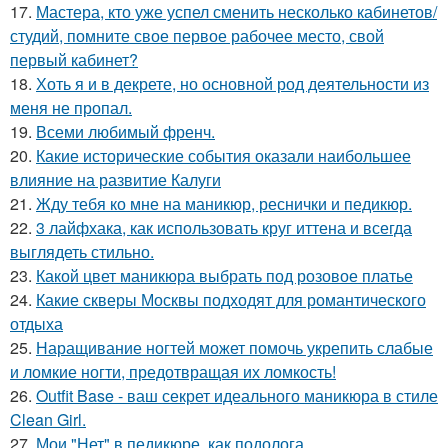
17.
Мастера, кто уже успел сменить несколько кабинетов/
студий, помните свое первое рабочее место, свой
первый кабинет?
18.
Хоть я и в декрете, но основной род деятельности из
меня не пропал.
19.
Всеми любимый френч.
20.
Какие исторические события оказали наибольшее
влияние на развитие Калуги
21.
Жду тебя ко мне на маникюр, реснички и педикюр.
22.
3 лайфхака, как использовать круг иттена и всегда
выглядеть стильно.
23.
Какой цвет маникюра выбрать под розовое платье
24.
Какие скверы Москвы подходят для романтического
отдыха
25.
Наращивание ногтей может помочь укрепить слабые
и ломкие ногти, предотвращая их ломкость!
26.
Outfit Base - ваш секрет идеального маникюра в стиле
Clean Girl.
27.
Мои "Нет" в педикюре, как подолога.