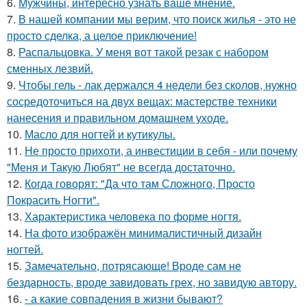
6.
Мужчины, интересно узнать ваше мнение.
7.
В нашей компании мы верим, что поиск жилья - это не
просто сделка, а целое приключение!
8.
Распальцовка. У меня вот такой резак с набором
сменных лезвий.
9.
Чтобы гель - лак держался 4 недели без сколов, нужно
сосредоточиться на двух вещах: мастерстве техники
нанесения и правильном домашнем уходе.
10.
Масло для ногтей и кутикулы.
11.
Не просто прихоти, а инвестиции в себя - или почему
"Меня и Такую Любят" не всегда достаточно.
12.
Когда говорят: "Да что там Сложного, Просто
Покрасить Ногти".
13.
Характеристика человека по форме ногтя.
14.
На фото изображён минималистичный дизайн
ногтей.
15.
Замечательно, потрясающе! Вроде сам не
бездарность, вроде завидовать грех, но завидую автору.
16.
- а какие совпадения в жизни бывают?