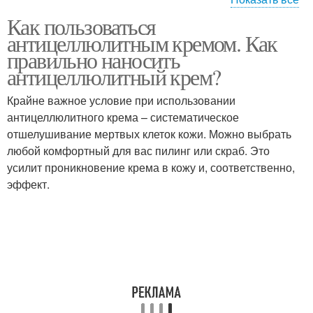
Обертывание с
Как пользоваться
антицеллюлитным
Крем для загара
антицеллюлитным кремом. Как
кремом
правильно наносить
антицеллюлитный крем?
Крайне важное условие при использовании
Крем для спорта
антицеллюлитного крема – систематическое
отшелушивание мертвых клеток кожи. Можно выбрать
любой комфортный для вас пилинг или скраб. Это
усилит проникновение крема в кожу и, соответственно,
эффект.