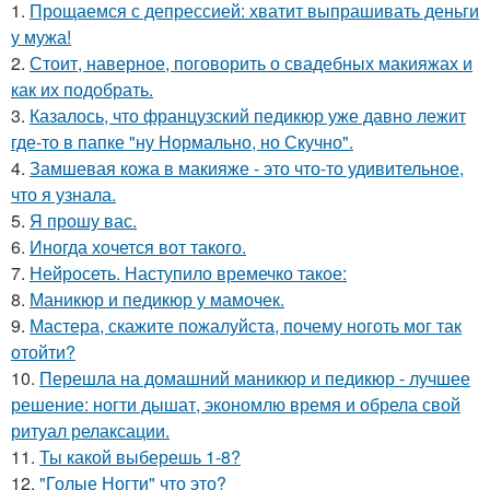
1.
Прощаемся с депрессией: хватит выпрашивать деньги
у мужа!
2.
Стоит, наверное, поговорить о свадебных макияжах и
как их подобрать.
3.
Казалось, что французский педикюр уже давно лежит
где-то в папке "ну Нормально, но Скучно".
4.
Замшевая кожа в макияже - это что-то удивительное,
что я узнала.
5.
Я прошу вас.
6.
Иногда хочется вот такого.
7.
Нейросеть. Наступило времечко такое:
8.
Маникюр и педикюр у мамочек.
9.
Мастера, скажите пожалуйста, почему ноготь мог так
отойти?
10.
Перешла на домашний маникюр и педикюр - лучшее
решение: ногти дышат, экономлю время и обрела свой
ритуал релаксации.
11.
Ты какой выберешь 1-8?
12.
"Голые Ногти" что это?