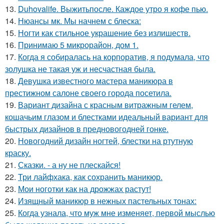
13.
Duhovalife. Выжитьпосле. Каждое утро я кофе пью.
14.
Нюансы мк. Мы начнем с блеска:
15.
Ногти как стильное украшение без излишеств.
16.
Принимаю 5 микрорайон, дом 1.
17.
Когда я собиралась на корпоратив, я подумала, что
золушка не такая уж и несчастная была.
18.
Девушка известного мастера маникюра в
престижном салоне своего города посетила.
19.
Вариант дизайна с красным витражным гелем,
кошачьим глазом и блестками идеальный вариант для
быстрых дизайнов в предновогодней гонке.
20.
Новогодний дизайн ногтей, блестки на ртутную
краску.
21.
Сказки. - а ну не плескайся!
22.
Три лайфхака, как сохранить маникюр.
23.
Мои ноготки как на дрожжах растут!
24.
Изящный маникюр в нежных пастельных тонах:
25.
Когда узнала, что муж мне изменяет, первой мыслью