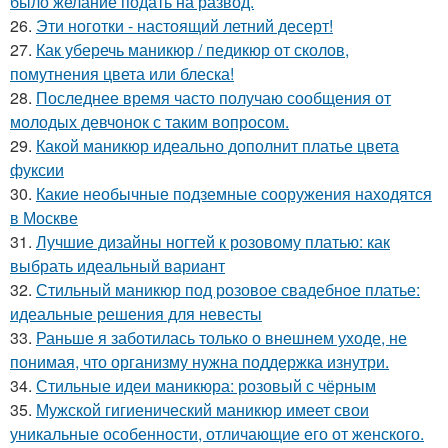
было желание подать на развод.
26.
Эти ноготки - настоящий летний десерт!
27.
Как уберечь маникюр / педикюр от сколов,
помутнения цвета или блеска!
28.
Последнее время часто получаю сообщения от
молодых девчонок с таким вопросом.
29.
Какой маникюр идеально дополнит платье цвета
фуксии
30.
Какие необычные подземные сооружения находятся
в Москве
31.
Лучшие дизайны ногтей к розовому платью: как
выбрать идеальный вариант
32.
Стильный маникюр под розовое свадебное платье:
идеальные решения для невесты
33.
Раньше я заботилась только о внешнем уходе, не
понимая, что организму нужна поддержка изнутри.
34.
Стильные идеи маникюра: розовый с чёрным
35.
Мужской гигиенический маникюр имеет свои
уникальные особенности, отличающие его от женского.