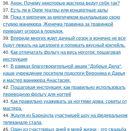
36.
Анон. Почему некоторые мастера ведут себя так?
37.
Есть ли в Орле театры или концертные залы
38.
Пока я кирпичик за кирпичиком выкладываю свою
студию маникюра, Женечка травинка за травинкой
приводит огород в порядок.
39.
Впереди многих ждет дачный сезон и конечно не все
будут лежать на шезлонге и попивать вкусный коктейль.
40.
Как отпечатать фольгу на весь ноготок: пошаговая
инструкция
41.
В рамках благотворительной акции "Добрые Дела",
наше учреждение посетили подологи Вероника и Дарья
и мастер маникюра Анастасия.
42.
Пошаговая инструкция: как правильно использовать
переводную фольгу для ногтей
43.
Как правильно ухаживать за ногтями дома: советы от
мастера.
44.
Ждуля из Барнаула участницей шоу на федеральном
телеканале стала.
45.
Один из счастливых дней в моей жизни - это свадьба